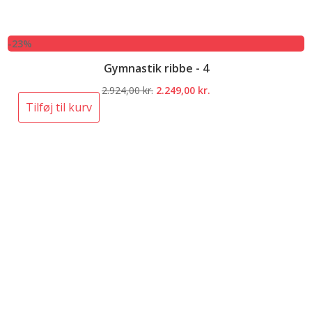
-23%
Gymnastik ribbe - 4
Den
Den
2.924,00
kr.
2.249,00
kr.
oprindelige
aktuelle
Tilføj til kurv
pris
pris
var:
er:
2.924,00 kr..
2.249,00 kr..