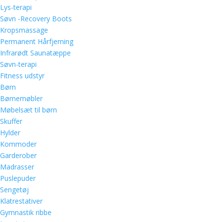
Lys-terapi
Søvn -Recovery Boots
Kropsmassage
Permanent Hårfjerning
Infrarødt Saunatæppe
Søvn-terapi
Fitness udstyr
Børn
Børnemøbler
Møbelsæt til børn
Skuffer
Hylder
Kommoder
Garderober
Madrasser
Puslepuder
Sengetøj
Klatrestativer
Gymnastik ribbe