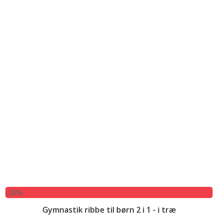
-23%
Gymnastik ribbe til børn 2 i 1 - i træ