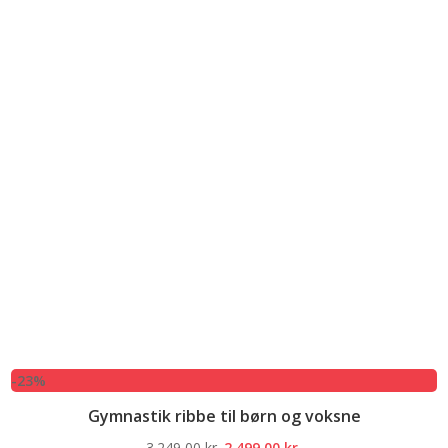
-23%
Gymnastik ribbe til børn og voksne
Den
Den
3.249,00
kr.
2.499,00
kr.