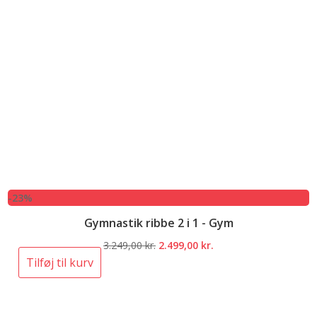
-23%
Gymnastik ribbe 2 i 1 - Gym
Den
Den
3.249,00
kr.
2.499,00
kr.
oprindelige
aktuelle
Tilføj til kurv
pris
pris
var:
er:
3.249,00 kr..
2.499,00 kr..