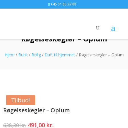
+45 91 65 33 00
Røgelseskegler – Opium
Hjem
/
Butik
/
Bolig
/
Duft til hjemmet
/ Røgelseskegler – Opium
Tilbud!
Røgelseskegler – Opium
Den
Den
491,00
kr.
638,30
kr.