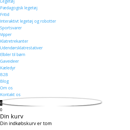
Legetøj
Pædagogisk legetøj
Fritid
Interaktivt legetøj og robotter
Sportsvarer
Vipper
Klatretrekanter
Udendørsklatrestativer
Elbiler til børn
Gaveideer
Kæledyr
B2B
Blog
Om os
Kontakt os
0
0
Din kurv
Din indkøbskurv er tom