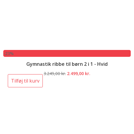
-23%
Gymnastik ribbe til børn 2 i 1 - Hvid
Den
Den
3.249,00
kr.
2.499,00
kr.
oprindelige
aktuelle
Tilføj til kurv
pris
pris
var:
er:
3.249,00 kr..
2.499,00 kr..