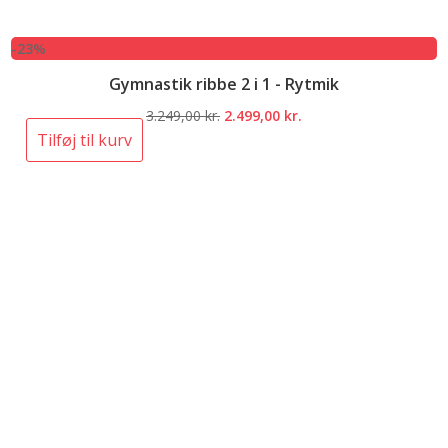
-23%
Gymnastik ribbe 2 i 1 - Rytmik
Den
Den
3.249,00
kr.
2.499,00
kr.
oprindelige
aktuelle
Tilføj til kurv
pris
pris
var:
er:
3.249,00 kr..
2.499,00 kr..