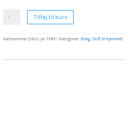
oprindelige
aktuelle
pris
pris
Røgelseskegler
var:
er:
Tilføj til kurv
-
638,30 kr..
491,00 kr..
Opium
antal
Varenummer (SKU):
yn-1689
Kategorier:
Bolig
,
Duft til hjemmet