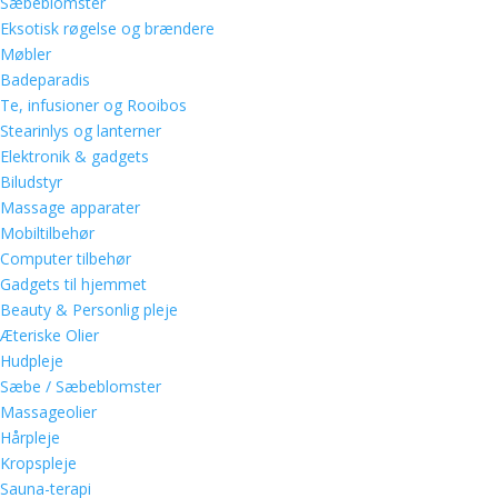
Sæbeblomster
Eksotisk røgelse og brændere
Møbler
Badeparadis
Te, infusioner og Rooibos
Stearinlys og lanterner
Elektronik & gadgets
Biludstyr
Massage apparater
Mobiltilbehør
Computer tilbehør
Gadgets til hjemmet
Beauty & Personlig pleje
Æteriske Olier
Hudpleje
Sæbe / Sæbeblomster
Massageolier
Hårpleje
Kropspleje
Sauna-terapi