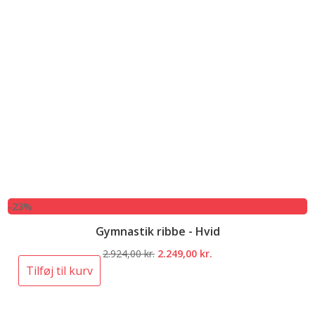
-23%
Gymnastik ribbe - Hvid
Den
Den
2.924,00
kr.
2.249,00
kr.
oprindelige
aktuelle
Tilføj til kurv
pris
pris
var:
er: