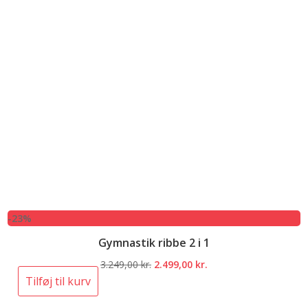
-23%
Gymnastik ribbe 2 i 1
Den
Den
3.249,00
kr.
2.499,00
kr.
oprindelige
aktuelle
Tilføj til kurv
pris
pris