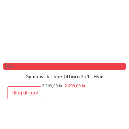
-23%
Gymnastik ribbe til børn 2 i 1 - Hvid
Den
Den
3.249,00
kr.
2.499,00
kr.
oprindelige
aktuelle
Tilføj til kurv
pris
pris
var:
er:
3.249,00 kr..
2.499,00 kr..