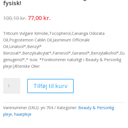
fysisk!
Den
Den
77,00
kr.
100,10
kr.
oprindelige
aktuelle
pris
pris
Triticum Vulgare Kimolie,Tocopherol,Cananga Odorata
var:
er:
Oil,Pogostemon Cablin Oil,Jasminum Officinale
100,10 kr..
77,00 kr..
Oil,Linalool*,Benzyl*
Benzoat*,Benzylsalicylat*,Farnesol*,Geraniol*,Benzylalkohol*,Eu
genugenol*,* Isoe. *Forekommer naturligt i Beauty & Personlig
pleje|Æteriske Olier
Roll-
Tilføj til kurv
On
æteriske
olieblandinger
-
Varenummer (SKU):
yn-704
Kategorier:
Beauty & Personlig
Bliv
pleje
,
haarpleje
fysisk!
antal