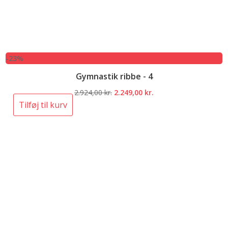
-23%
Gymnastik ribbe - 4
Den
Den
2.924,00
kr.
2.249,00
kr.
oprindelige
aktuelle
Tilføj til kurv
pris
pris
var:
er:
2.924,00 kr..
2.249,00 kr..