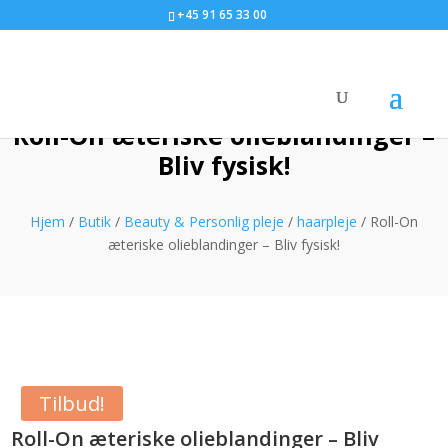
+45 91 65 33 00
Roll-On æteriske olieblandinger –
Bliv fysisk!
Hjem
/
Butik
/
Beauty & Personlig pleje
/
haarpleje
/ Roll-On
æteriske olieblandinger – Bliv fysisk!
Tilbud!
Roll-On æteriske olieblandinger – Bliv