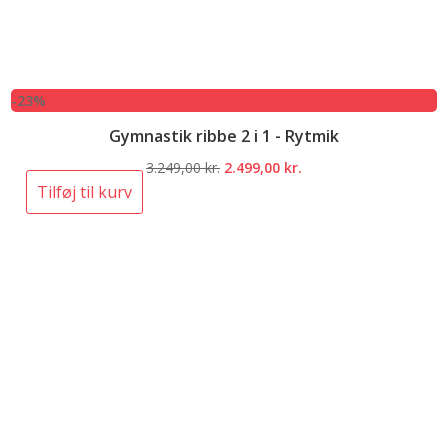
-23%
Gymnastik ribbe 2 i 1 - Rytmik
Den
Den
3.249,00
kr.
2.499,00
kr.
oprindelige
aktuelle
Tilføj til kurv
pris
pris
var:
er:
3.249,00 kr..
2.499,00 kr..