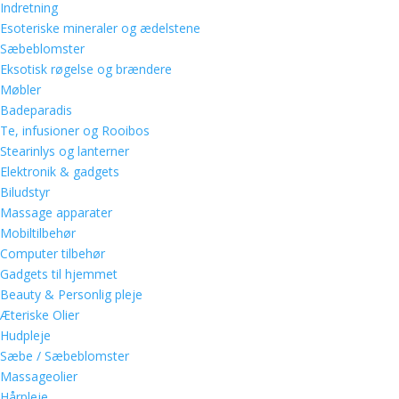
Indretning
Esoteriske mineraler og ædelstene
Sæbeblomster
Eksotisk røgelse og brændere
Møbler
Badeparadis
Te, infusioner og Rooibos
Stearinlys og lanterner
Elektronik & gadgets
Biludstyr
Massage apparater
Mobiltilbehør
Computer tilbehør
Gadgets til hjemmet
Beauty & Personlig pleje
Æteriske Olier
Hudpleje
Sæbe / Sæbeblomster
Massageolier
Hårpleje