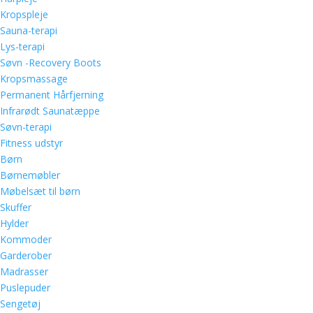
Kropspleje
Sauna-terapi
Lys-terapi
Søvn -Recovery Boots
Kropsmassage
Permanent Hårfjerning
Infrarødt Saunatæppe
Søvn-terapi
Fitness udstyr
Børn
Børnemøbler
Møbelsæt til børn
Skuffer
Hylder
Kommoder
Garderober
Madrasser
Puslepuder
Sengetøj