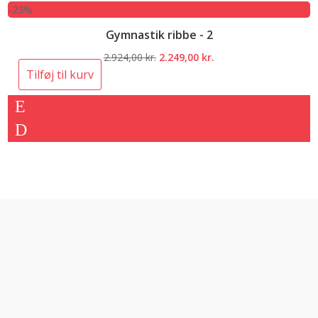
-23%
Gymnastik ribbe - 2
Den
Den
2.924,00
kr.
2.249,00
kr.
oprindelige
aktuelle
Tilføj til kurv
pris
pris
var:
er:
2.924,00 kr..
2.249,00 kr..