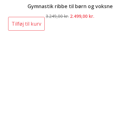
Gymnastik ribbe til børn og voksne
Den
Den
3.249,00
kr.
2.499,00
kr.
oprindelige
aktuelle
Tilføj til kurv
pris
pris
var:
er:
3.249,00 kr..
2.499,00 kr..