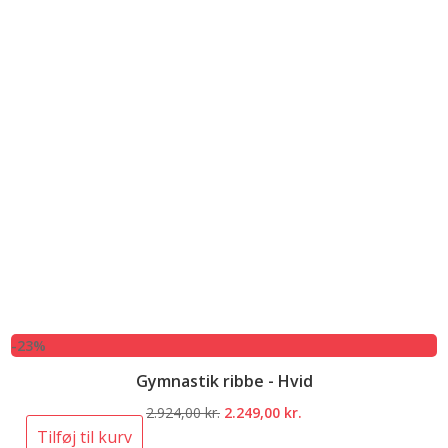
-23%
Gymnastik ribbe - Hvid
Den
Den
2.924,00
kr.
2.249,00
kr.
oprindelige
aktuelle
Tilføj til kurv