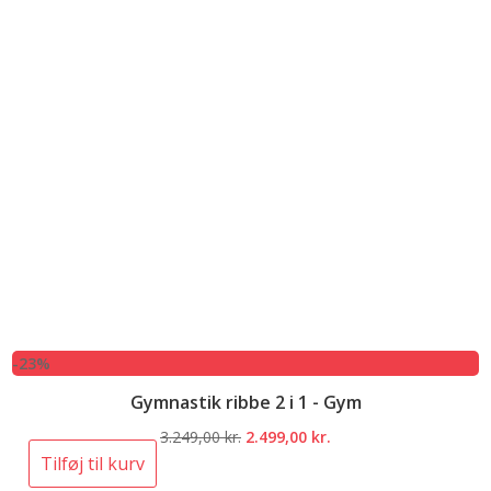
-23%
Gymnastik ribbe 2 i 1 - Gym
Den
Den
3.249,00
kr.
2.499,00
kr.
oprindelige
aktuelle
Tilføj til kurv
pris
pris