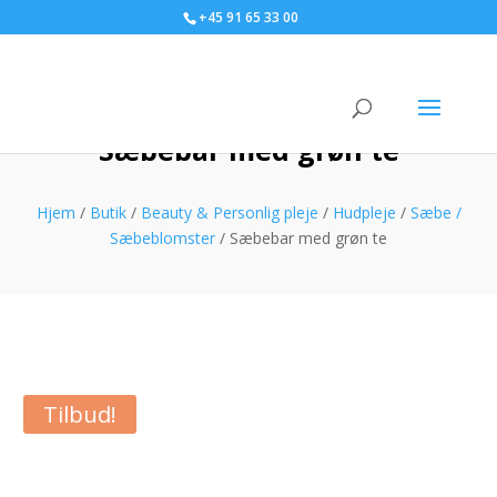
+45 91 65 33 00
Sæbebar med grøn te
Hjem
/
Butik
/
Beauty & Personlig pleje
/
Hudpleje
/
Sæbe /
Sæbeblomster
/ Sæbebar med grøn te
Tilbud!