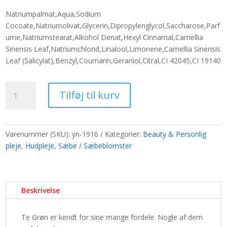
pris
pris
Natriumpalmat,Aqua,Sodium
var:
er:
Cocoate,Natriumolivat,Glycerin,Dipropylenglycol,Saccharose,Parf
765,70 kr..
589,00 kr..
ume,Natriumstearat,Alkohol Denat,Hexyl Cinnamal,Camellia
Sinensis Leaf,Natriumchlorid,Linalool,Limonene,Camellia Sinensis
Leaf (Salicylat),Benzyl,Coumarin,Geraniol,Citral,CI 42045,CI 19140
Sæbebar
Tilføj til kurv
med
grøn
te
antal
Varenummer (SKU):
yn-1916
Kategorier:
Beauty & Personlig
pleje
,
Hudpleje
,
Sæbe / Sæbeblomster
Beskrivelse
Te Grøn er kendt for sine mange fordele. Nogle af dem