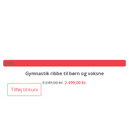
-23%
Gymnastik ribbe til børn og voksne
Den
Den
3.249,00
kr.
2.499,00
kr.
oprindelige
aktuelle
Tilføj til kurv
pris
pris
var:
er:
3.249,00 kr..
2.499,00 kr..