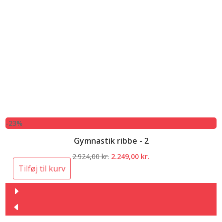
-23%
Gymnastik ribbe - 2
Den
Den
2.924,00
kr.
2.249,00
kr.
oprindelige
aktuelle
Tilføj til kurv
pris
pris
var:
er:
2.924,00 kr..
2.249,00 kr..