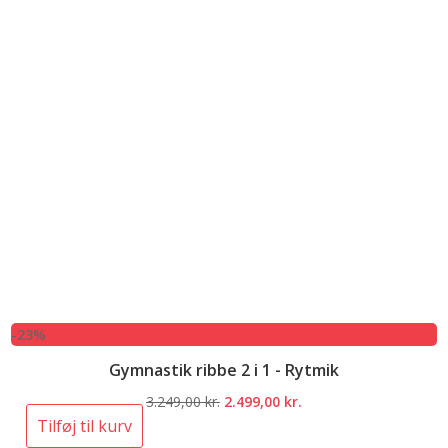
-23%
Gymnastik ribbe 2 i 1 - Rytmik
Den
Den
3.249,00
kr.
2.499,00
kr.
oprindelige
aktuelle
Tilføj til kurv
pris
pris