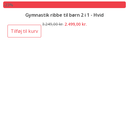
-23%
Gymnastik ribbe til børn 2 i 1 - Hvid
Den
Den
3.249,00
kr.
2.499,00
kr.
oprindelige
aktuelle
Tilføj til kurv
pris
pris
var:
er:
3.249,00 kr..
2.499,00 kr..