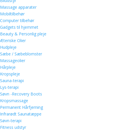
Biludstyr
Massage apparater
Mobiltilbehør
Computer tilbehør
Gadgets til hjemmet
Beauty & Personlig pleje
Æteriske Olier
Hudpleje
Sæbe / Sæbeblomster
Massageolier
Hårpleje
Kropspleje
Sauna-terapi
Lys-terapi
Søvn -Recovery Boots
Kropsmassage
Permanent Hårfjerning
Infrarødt Saunatæppe
Søvn-terapi
Fitness udstyr