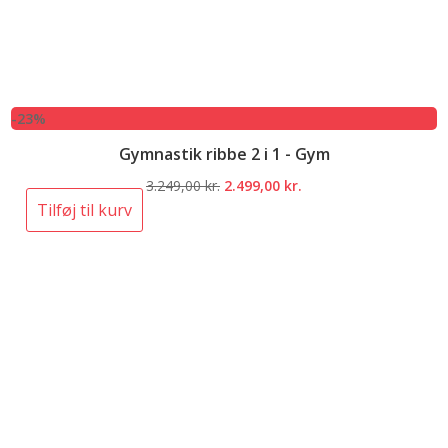
-23%
Gymnastik ribbe 2 i 1 - Gym
Den
Den
3.249,00
kr.
2.499,00
kr.
oprindelige
aktuelle
Tilføj til kurv
pris
pris
var:
er:
3.249,00 kr..
2.499,00 kr..