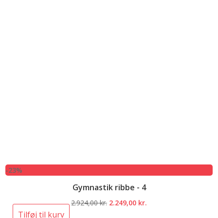
-23%
Gymnastik ribbe - 4
Den
Den
2.924,00
kr.
2.249,00
kr.
oprindelige
aktuelle
Tilføj til kurv