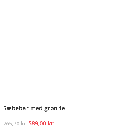
Sæbebar med grøn te
Den
Den
589,00
kr.
765,70
kr.
oprindelige
aktuelle