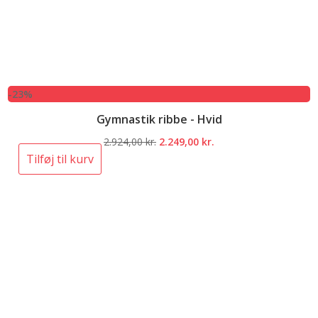
-23%
Gymnastik ribbe - Hvid
Den
Den
2.924,00
kr.
2.249,00
kr.
oprindelige
aktuelle
Tilføj til kurv
pris
pris
var:
er:
2.924,00 kr..
2.249,00 kr..