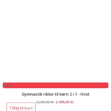
-23%
Gymnastik ribbe til børn 2 i 1 - Hvid
Den
Den
3.249,00
kr.
2.499,00
kr.
oprindelige
aktuelle
Tilføj til kurv