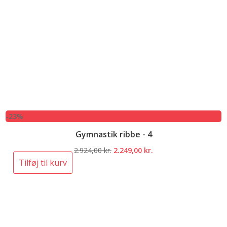
-23%
Gymnastik ribbe - 4
Den
Den
2.924,00
kr.
2.249,00
kr.
oprindelige
aktuelle
Tilføj til kurv
pris
pris
var:
er:
2.924,00 kr..
2.249,00 kr..