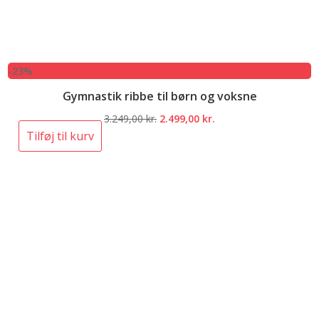
-23%
Gymnastik ribbe til børn og voksne
Den
Den
3.249,00
kr.
2.499,00
kr.
oprindelige
aktuelle
Tilføj til kurv
pris
pris
var:
er:
3.249,00 kr..
2.499,00 kr..