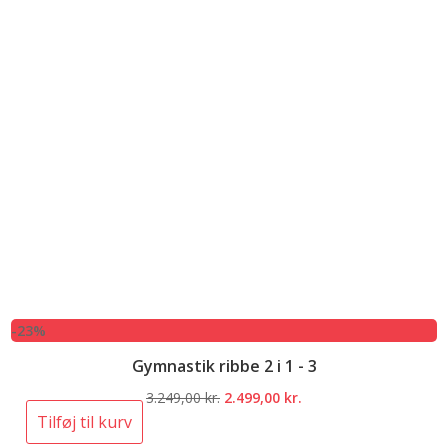
-23%
Gymnastik ribbe 2 i 1 - 3
Den
Den
3.249,00
kr.
2.499,00
kr.
oprindelige
aktuelle
Tilføj til kurv
pris
pris