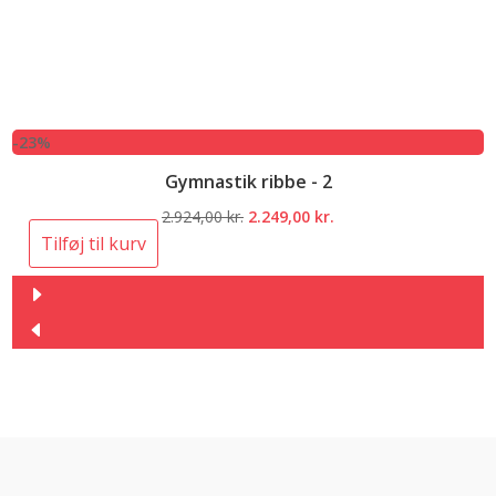
-23%
Gymnastik ribbe - 2
Den
Den
2.924,00
kr.
2.249,00
kr.
oprindelige
aktuelle
Tilføj til kurv
pris
pris
var:
er:
2.924,00 kr..
2.249,00 kr..