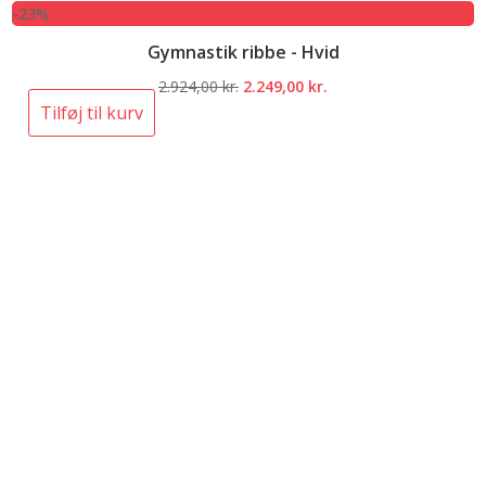
-23%
Gymnastik ribbe - Hvid
Den
Den
2.924,00
kr.
2.249,00
kr.
oprindelige
aktuelle
Tilføj til kurv
pris
pris
var:
er:
2.924,00 kr..
2.249,00 kr..