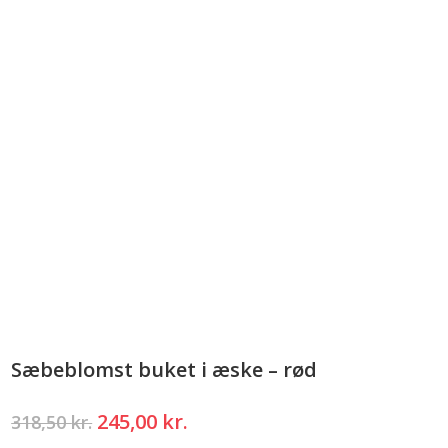
Sæbeblomst buket i æske – rød
Den
Den
245,00
kr.
318,50
kr.
oprindelige
aktuelle