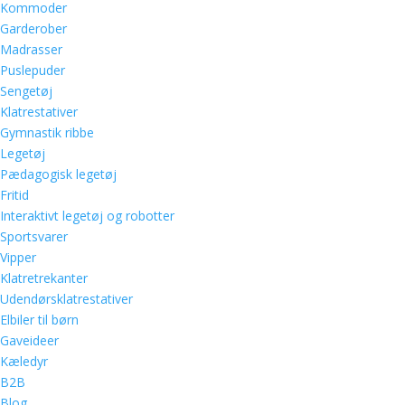
Kommoder
Garderober
Madrasser
Puslepuder
Sengetøj
Klatrestativer
Gymnastik ribbe
Legetøj
Pædagogisk legetøj
Fritid
Interaktivt legetøj og robotter
Sportsvarer
Vipper
Klatretrekanter
Udendørsklatrestativer
Elbiler til børn
Gaveideer
Kæledyr
B2B
Blog