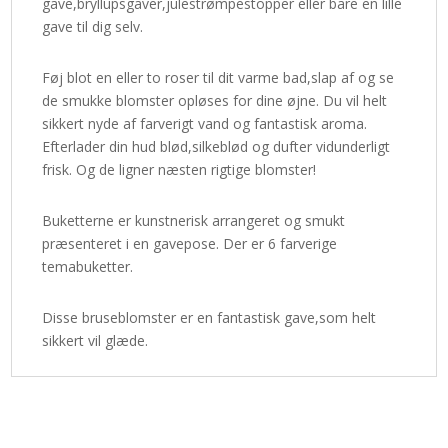
gave,bryllupsgaver,julestrømpestopper eller bare en lille
gave til dig selv.
Føj blot en eller to roser til dit varme bad,slap af og se
de smukke blomster opløses for dine øjne. Du vil helt
sikkert nyde af farverigt vand og fantastisk aroma.
Efterlader din hud blød,silkeblød og dufter vidunderligt
frisk. Og de ligner næsten rigtige blomster!
Buketterne er kunstnerisk arrangeret og smukt
præsenteret i en gavepose. Der er 6 farverige
temabuketter.
Disse bruseblomster er en fantastisk gave,som helt
sikkert vil glæde.