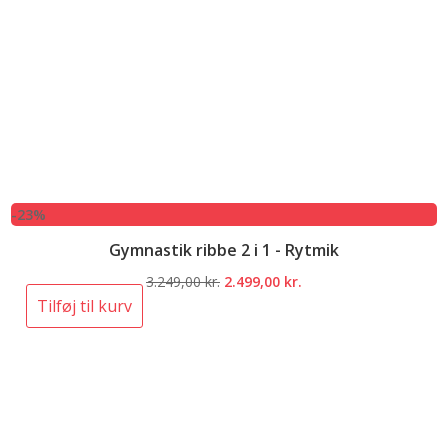
-23%
Gymnastik ribbe 2 i 1 - Rytmik
Den
Den
3.249,00
kr.
2.499,00
kr.
oprindelige
aktuelle
Tilføj til kurv
pris
pris
var:
er:
3.249,00 kr..
2.499,00 kr..