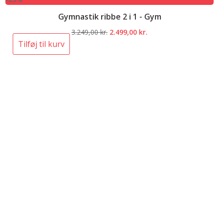
Gymnastik ribbe 2 i 1 - Gym
Den
Den
3.249,00
kr.
2.499,00
kr.
oprindelige
aktuelle
Tilføj til kurv
pris
pris
var:
er:
3.249,00 kr..
2.499,00 kr..