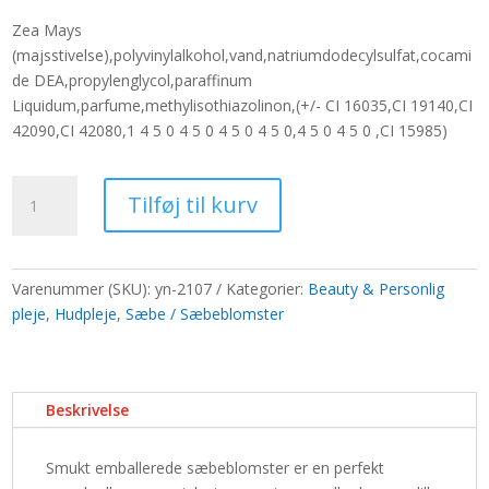
pris
pris
Zea Mays
var:
er:
(majsstivelse),polyvinylalkohol,vand,natriumdodecylsulfat,cocami
318,50 kr..
245,00 kr..
de DEA,propylenglycol,paraffinum
Liquidum,parfume,methylisothiazolinon,(+/- CI 16035,CI 19140,CI
42090,CI 42080,1 4 5 0 4 5 0 4 5 0 4 5 0,4 5 0 4 5 0 ,CI 15985)
Sæbeblomst
Tilføj til kurv
buket
i
æske
-
Varenummer (SKU):
yn-2107
Kategorier:
Beauty & Personlig
rød
pleje
,
Hudpleje
,
Sæbe / Sæbeblomster
antal
Beskrivelse
Smukt emballerede sæbeblomster er en perfekt