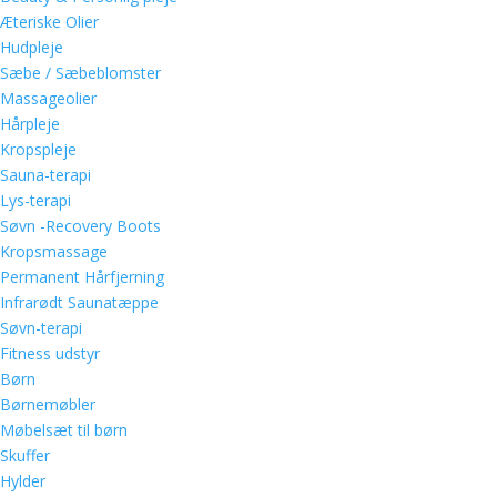
Æteriske Olier
Hudpleje
Sæbe / Sæbeblomster
Massageolier
Hårpleje
Kropspleje
Sauna-terapi
Lys-terapi
Søvn -Recovery Boots
Kropsmassage
Permanent Hårfjerning
Infrarødt Saunatæppe
Søvn-terapi
Fitness udstyr
Børn
Børnemøbler
Møbelsæt til børn
Skuffer
Hylder