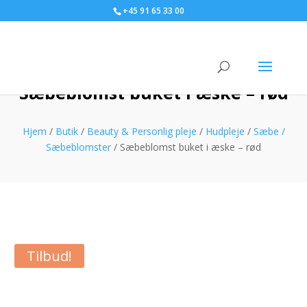
+45 91 65 33 00
Sæbeblomst buket i æske – rød
Hjem
/
Butik
/
Beauty & Personlig pleje
/
Hudpleje
/
Sæbe /
Sæbeblomster
/ Sæbeblomst buket i æske – rød
Tilbud!