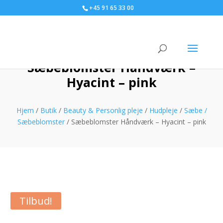
+45 91 65 33 00
Sæbeblomster Håndværk –
Hyacint – pink
Hjem
/
Butik
/
Beauty & Personlig pleje
/
Hudpleje
/
Sæbe /
Sæbeblomster
/ Sæbeblomster Håndværk – Hyacint – pink
Tilbud!