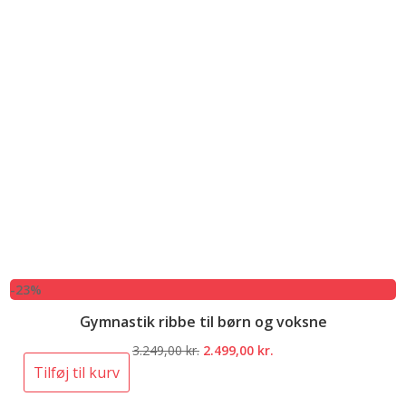
-23%
Gymnastik ribbe til børn og voksne
Den
Den
3.249,00
kr.
2.499,00
kr.
oprindelige
aktuelle
Tilføj til kurv
pris
pris