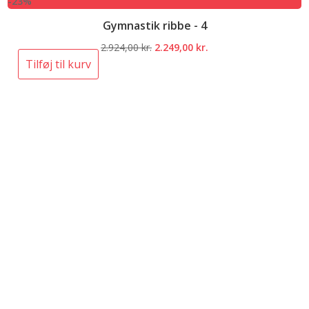
-23%
Gymnastik ribbe - 4
Den
Den
2.924,00
kr.
2.249,00
kr.
oprindelige
aktuelle
Tilføj til kurv
pris
pris
var:
er:
2.924,00 kr..
2.249,00 kr..