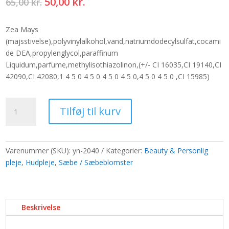
Den
Den
50,00
kr.
65,00
kr.
oprindelige
aktuelle
pris
pris
Zea Mays
var:
er:
(majsstivelse),polyvinylalkohol,vand,natriumdodecylsulfat,cocami
65,00 kr..
50,00 kr..
de DEA,propylenglycol,paraffinum
Liquidum,parfume,methylisothiazolinon,(+/- CI 16035,CI 19140,CI
42090,CI 42080,1 4 5 0 4 5 0 4 5 0 4 5 0,4 5 0 4 5 0 ,CI 15985)
Sæbeblomster
Tilføj til kurv
Håndværk
-
Hyacint
-
Varenummer (SKU):
yn-2040
Kategorier:
Beauty & Personlig
pink
pleje
,
Hudpleje
,
Sæbe / Sæbeblomster
antal
Beskrivelse