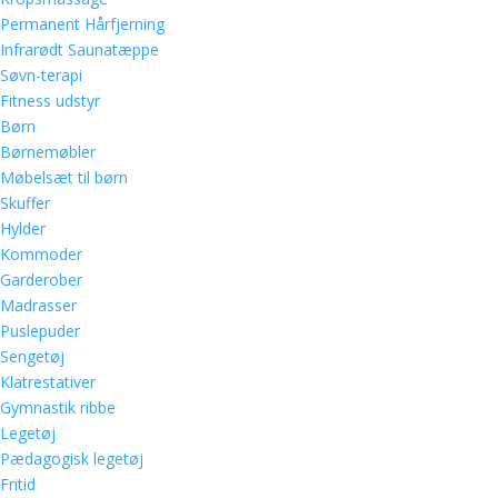
Permanent Hårfjerning
Infrarødt Saunatæppe
Søvn-terapi
Fitness udstyr
Børn
Børnemøbler
Møbelsæt til børn
Skuffer
Hylder
Kommoder
Garderober
Madrasser
Puslepuder
Sengetøj
Klatrestativer
Gymnastik ribbe
Legetøj
Pædagogisk legetøj
Fritid