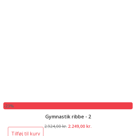
-23%
Gymnastik ribbe - 2
Den
Den
2.924,00
kr.
2.249,00
kr.
oprindelige
aktuelle
Tilføj til kurv