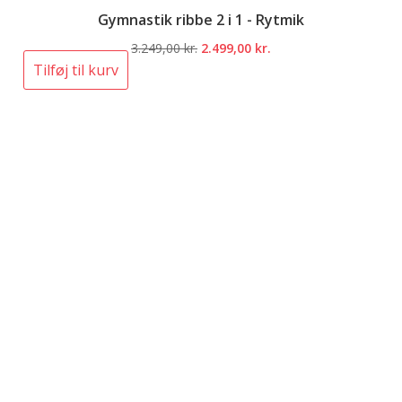
Gymnastik ribbe 2 i 1 - Rytmik
Den
Den
3.249,00
kr.
2.499,00
kr.
oprindelige
aktuelle
Tilføj til kurv
pris
pris
var:
er:
3.249,00 kr..
2.499,00 kr..