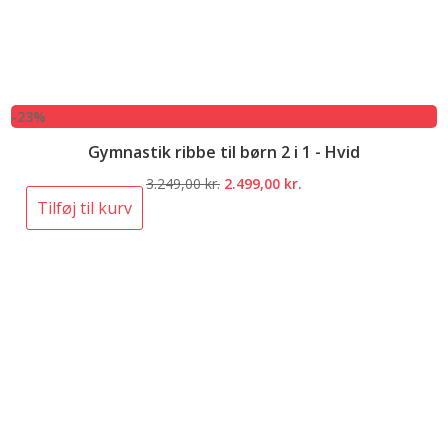
-23%
Gymnastik ribbe til børn 2 i 1 - Hvid
Den
Den
3.249,00
kr.
2.499,00
kr.
oprindelige
aktuelle
Tilføj til kurv
pris
pris
var:
er:
3.249,00 kr..
2.499,00 kr..