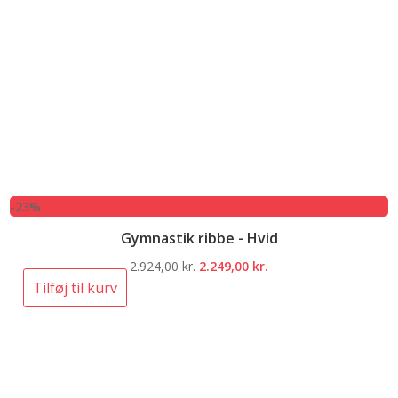
-23%
Gymnastik ribbe - Hvid
Den
Den
2.924,00
kr.
2.249,00
kr.
oprindelige
aktuelle
Tilføj til kurv
pris
pris
var:
er:
2.924,00 kr..
2.249,00 kr..