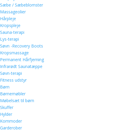
Sæbe / Sæbeblomster
Massageolier
Hårpleje
Kropspleje
Sauna-terapi
Lys-terapi
Søvn -Recovery Boots
Kropsmassage
Permanent Hårfjerning
Infrarødt Saunatæppe
Søvn-terapi
Fitness udstyr
Børn
Børnemøbler
Møbelsæt til børn
Skuffer
Hylder
Kommoder
Garderober