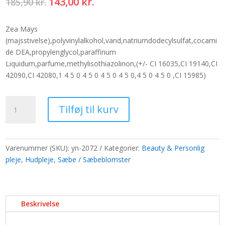
Den
Den
143,00
kr.
185,90
kr.
oprindelige
aktuelle
pris
pris
Zea Mays
var:
er:
(majsstivelse),polyvinylalkohol,vand,natriumdodecylsulfat,cocami
185,90 kr..
143,00 kr..
de DEA,propylenglycol,paraffinum
Liquidum,parfume,methylisothiazolinon,(+/- CI 16035,CI 19140,CI
42090,CI 42080,1 4 5 0 4 5 0 4 5 0 4 5 0,4 5 0 4 5 0 ,CI 15985)
Sæt
Tilføj til kurv
med
24
sæbeblomster
-
Varenummer (SKU):
yn-2072
Kategorier:
Beauty & Personlig
gule
pleje
,
Hudpleje
,
Sæbe / Sæbeblomster
roser
antal
Beskrivelse