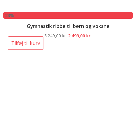
-23%
Gymnastik ribbe til børn og voksne
Den
Den
3.249,00
kr.
2.499,00
kr.
oprindelige
aktuelle
Tilføj til kurv
pris
pris
var:
er:
3.249,00 kr..
2.499,00 kr..