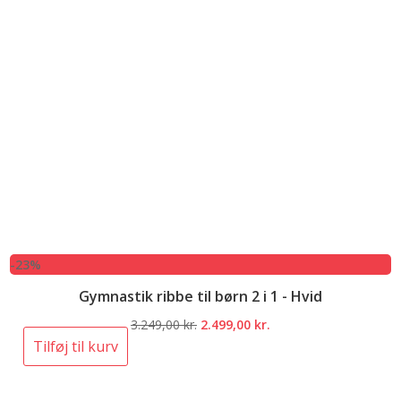
-23%
Gymnastik ribbe til børn 2 i 1 - Hvid
Den
Den
3.249,00
kr.
2.499,00
kr.
oprindelige
aktuelle
Tilføj til kurv
pris
pris
var:
er: