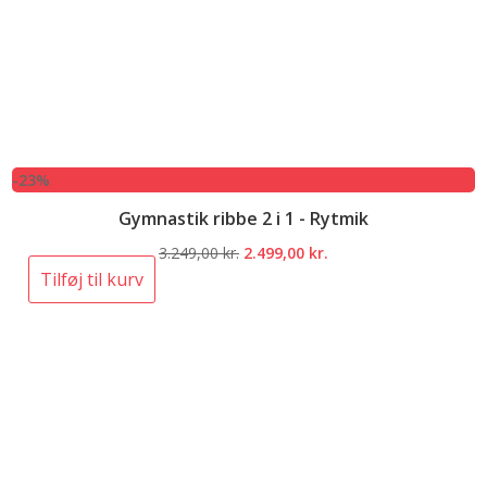
-23%
Gymnastik ribbe 2 i 1 - Rytmik
Den
Den
3.249,00
kr.
2.499,00
kr.
oprindelige
aktuelle
Tilføj til kurv
pris
pris
var:
er:
3.249,00 kr..
2.499,00 kr..