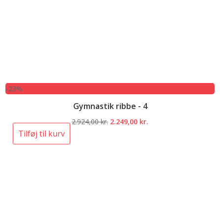
-23%
Gymnastik ribbe - 4
Den
Den
2.924,00
kr.
2.249,00
kr.
oprindelige
aktuelle
Tilføj til kurv
pris
pris
var:
er:
2.924,00 kr..
2.249,00 kr..