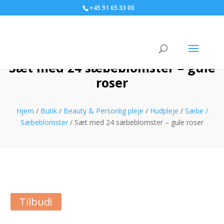
+45 91 65 33 00
Sæt med 24 sæbeblomster – gule
roser
Hjem
/
Butik
/
Beauty & Personlig pleje
/
Hudpleje
/
Sæbe /
Sæbeblomster
/ Sæt med 24 sæbeblomster – gule roser
Tilbud!