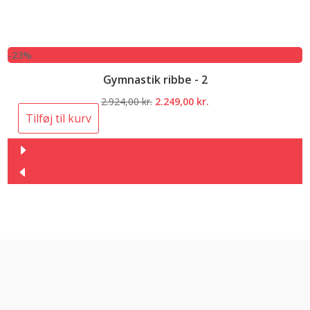
-23%
Gymnastik ribbe - 2
Den
Den
2.924,00
kr.
2.249,00
kr.
oprindelige
aktuelle
Tilføj til kurv
pris
pris
var:
er:
2.924,00 kr..
2.249,00 kr..