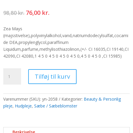
Den
Den
76,00
kr.
98,80
kr.
oprindelige
aktuelle
pris
pris
Zea Mays
var:
er:
(majsstivelse),polyvinylalkohol,vand,natriumdodecylsulfat,cocami
98,80 kr..
76,00 kr..
de DEA,propylenglycol,paraffinum
Liquidum,parfume,methylisothiazolinon,(+/- CI 16035,CI 19140,CI
42090,CI 42080,1 4 5 0 4 5 0 4 5 0 4 5 0,4 5 0 4 5 0 ,CI 15985)
Sæt
Tilføj til kurv
med
9
sæbeblomster
-
Varenummer (SKU):
yn-2058
Kategorier:
Beauty & Personlig
røde
pleje
,
Hudpleje
,
Sæbe / Sæbeblomster
roser
antal
Beskrivelse