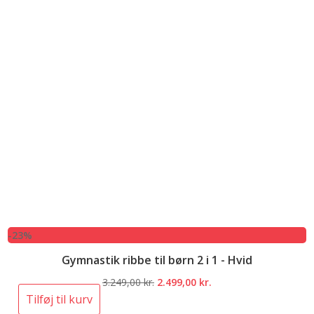
-23%
Gymnastik ribbe til børn 2 i 1 - Hvid
Den
Den
3.249,00
kr.
2.499,00
kr.
oprindelige
aktuelle
Tilføj til kurv
pris
pris