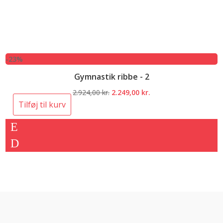
-23%
Gymnastik ribbe - 2
Den
Den
2.924,00
kr.
2.249,00
kr.
oprindelige
aktuelle
Tilføj til kurv
pris
pris
var:
er:
2.924,00 kr..
2.249,00 kr..