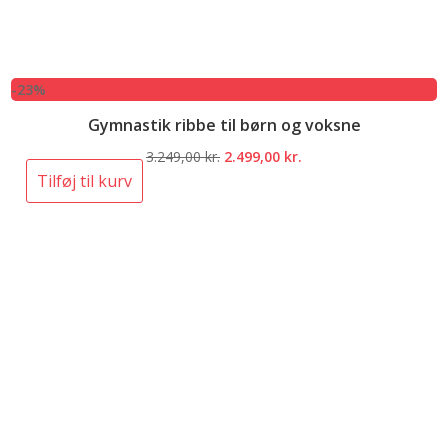
-23%
Gymnastik ribbe til børn og voksne
Den
Den
3.249,00
kr.
2.499,00
kr.
oprindelige
aktuelle
Tilføj til kurv
pris
pris
var:
er:
3.249,00 kr..
2.499,00 kr..