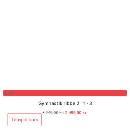
-23%
Gymnastik ribbe 2 i 1 - 3
Den
Den
3.249,00
kr.
2.499,00
kr.
oprindelige
aktuelle
Tilføj til kurv
pris
pris