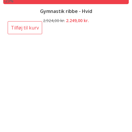
-23%
Gymnastik ribbe - Hvid
Den
Den
2.924,00
kr.
2.249,00
kr.
oprindelige
aktuelle
Tilføj til kurv
pris
pris
var:
er:
2.924,00 kr..
2.249,00 kr..