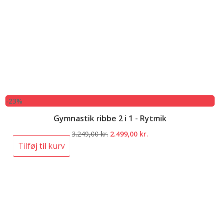
-23%
Gymnastik ribbe 2 i 1 - Rytmik
Den
Den
3.249,00
kr.
2.499,00
kr.
oprindelige
aktuelle
Tilføj til kurv
pris
pris
var:
er:
3.249,00 kr..
2.499,00 kr..