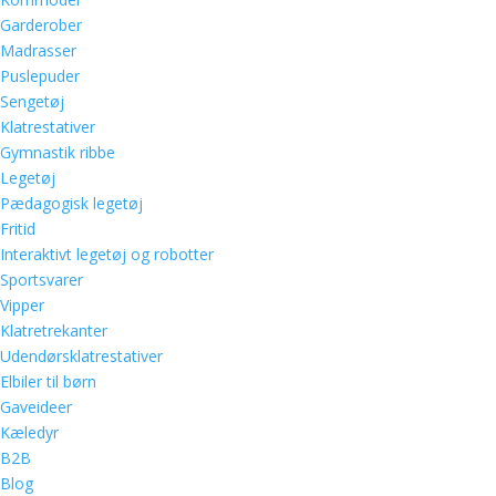
Garderober
Madrasser
Puslepuder
Sengetøj
Klatrestativer
Gymnastik ribbe
Legetøj
Pædagogisk legetøj
Fritid
Interaktivt legetøj og robotter
Sportsvarer
Vipper
Klatretrekanter
Udendørsklatrestativer
Elbiler til børn
Gaveideer
Kæledyr
B2B
Blog