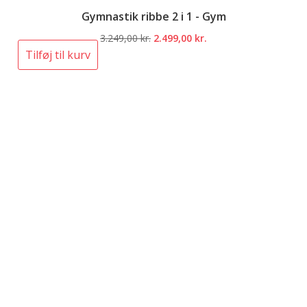
Gymnastik ribbe 2 i 1 - Gym
Den
Den
3.249,00
kr.
2.499,00
kr.
oprindelige
aktuelle
Tilføj til kurv
pris
pris
var:
er:
3.249,00 kr..
2.499,00 kr..