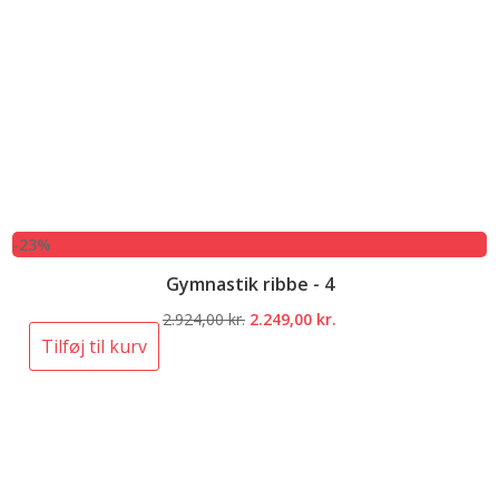
-23%
Gymnastik ribbe - 4
Den
Den
2.924,00
kr.
2.249,00
kr.
oprindelige
aktuelle
Tilføj til kurv
pris
pris
var:
er:
2.924,00 kr..
2.249,00 kr..