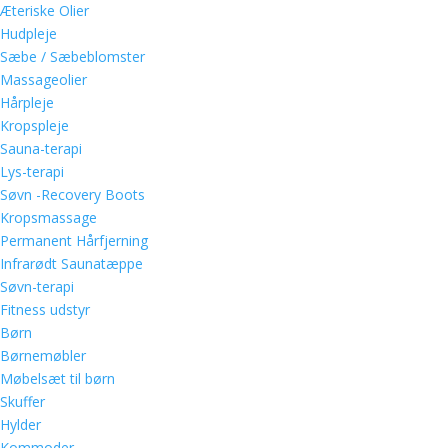
Æteriske Olier
Hudpleje
Sæbe / Sæbeblomster
Massageolier
Hårpleje
Kropspleje
Sauna-terapi
Lys-terapi
Søvn -Recovery Boots
Kropsmassage
Permanent Hårfjerning
Infrarødt Saunatæppe
Søvn-terapi
Fitness udstyr
Børn
Børnemøbler
Møbelsæt til børn
Skuffer
Hylder
Kommoder