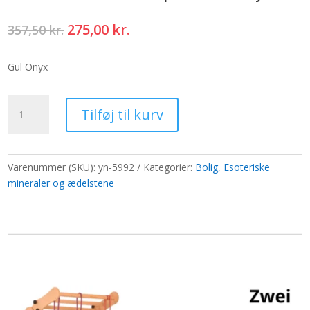
Den
Den
275,00
kr.
357,50
kr.
oprindelige
aktuelle
pris
pris
Gul Onyx
var:
er:
357,50 kr..
275,00 kr..
Sæt
Tilføj til kurv
med
runesten
i
en
Varenummer (SKU):
yn-5992
Kategorier:
Bolig
,
Esoteriske
pose
mineraler og ædelstene
-
Gul
Onyx
antal