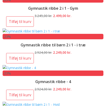
3.249,00 kr..
2.499,00 kr..
Gymnastik ribbe 2 i 1 - Gym
Den
Den
3.249,00
kr.
2.499,00
kr.
oprindelige
aktuelle
Tilføj til kurv
pris
pris
var:
er:
-23%
3.249,00 kr..
2.499,00 kr..
Gymnastik ribbe til børn 2 i 1 - i træ
Den
Den
2.924,00
kr.
2.249,00
kr.
oprindelige
aktuelle
Tilføj til kurv
pris
pris
var:
er:
-23%
2.924,00 kr..
2.249,00 kr..
Gymnastik ribbe - 4
Den
Den
2.924,00
kr.
2.249,00
kr.
oprindelige
aktuelle
Tilføj til kurv
pris
pris
var:
er: