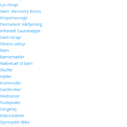
Lys-terapi
Søvn -Recovery Boots
Kropsmassage
Permanent Hårfjerning
Infrarødt Saunatæppe
Søvn-terapi
Fitness udstyr
Børn
Børnemøbler
Møbelsæt til børn
Skuffer
Hylder
Kommoder
Garderober
Madrasser
Puslepuder
Sengetøj
Klatrestativer
Gymnastik ribbe