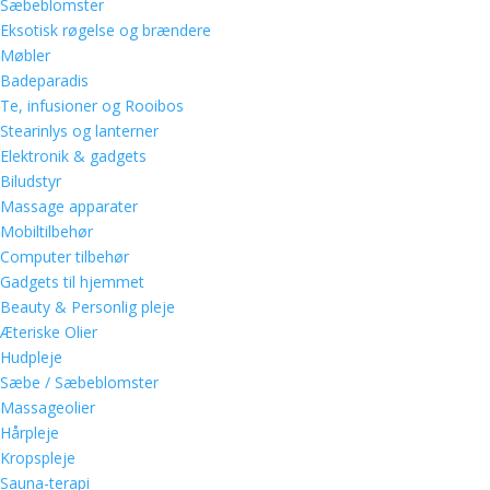
Sæbeblomster
Eksotisk røgelse og brændere
Møbler
Badeparadis
Te, infusioner og Rooibos
Stearinlys og lanterner
Elektronik & gadgets
Biludstyr
Massage apparater
Mobiltilbehør
Computer tilbehør
Gadgets til hjemmet
Beauty & Personlig pleje
Æteriske Olier
Hudpleje
Sæbe / Sæbeblomster
Massageolier
Hårpleje
Kropspleje
Sauna-terapi