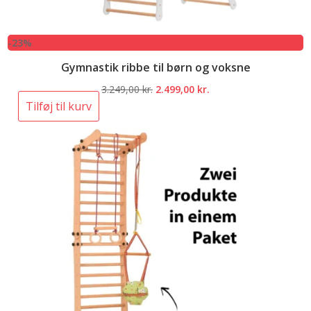
-23%
Gymnastik ribbe til børn og voksne
Den
Den
3.249,00
kr.
2.499,00
kr.
oprindelige
aktuelle
Tilføj til kurv
pris
pris
var:
er:
3.249,00 kr..
2.499,00 kr..