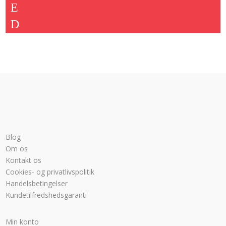
var:
er:
2.924,00 kr..
2.249,00 kr..
Blog
Om os
Kontakt os
Cookies- og privatlivspolitik
Handelsbetingelser
Kundetilfredshedsgaranti
Min konto