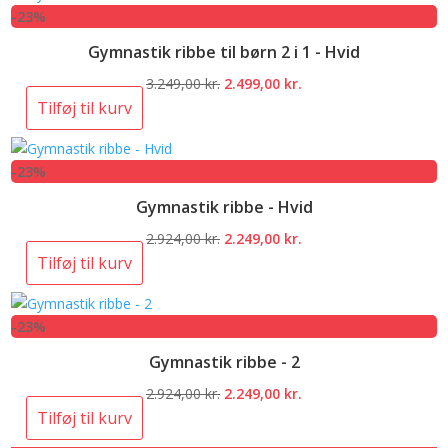
-23%
2.924,00 kr..
2.249,00 kr..
Gymnastik ribbe til børn 2 i 1 - Hvid
Den
Den
3.249,00
kr.
2.499,00
kr.
oprindelige
aktuelle
Tilføj til kurv
pris
pris
var:
er:
-23%
3.249,00 kr..
2.499,00 kr..
Gymnastik ribbe - Hvid
Den
Den
2.924,00
kr.
2.249,00
kr.
oprindelige
aktuelle
Tilføj til kurv
pris
pris
var:
er:
-23%
2.924,00 kr..
2.249,00 kr..
Gymnastik ribbe - 2
Den
Den
2.924,00
kr.
2.249,00
kr.
oprindelige
aktuelle
Tilføj til kurv
pris
pris