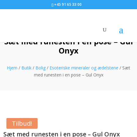
+45 91 65 33 00
Sæt med runesten i en pose – Gul
Onyx
Hjem
/
Butik
/
Bolig
/
Esoteriske mineraler og ædelstene
/ Sæt
med runesten i en pose – Gul Onyx
Tilbud!
Sæt med runesten i en pose – Gul Onyx