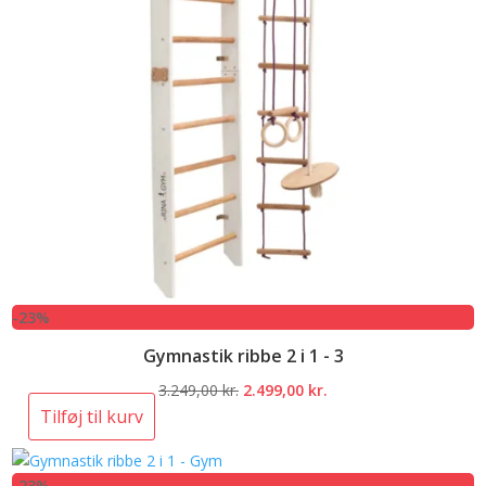
-23%
Gymnastik ribbe 2 i 1 - 3
Den
Den
3.249,00
kr.
2.499,00
kr.
oprindelige
aktuelle
Tilføj til kurv
pris
pris
var:
er:
-23%