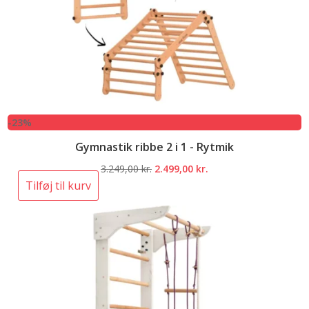
-23%
Gymnastik ribbe 2 i 1 - Rytmik
Den
Den
3.249,00
kr.
2.499,00
kr.
oprindelige
aktuelle
Tilføj til kurv
pris
pris
var:
er:
3.249,00 kr..
2.499,00 kr..