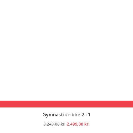
Gymnastik ribbe 2 i 1
Den
Den
3.249,00
kr.
2.499,00
kr.
oprindelige
aktuelle