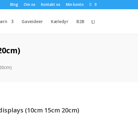
Blog
Om os
Kontakt os
Min konto
0
ørn
Gaveideer
Kæledyr
B2B
20cm)
 20cm)
displays (10cm 15cm 20cm)
en
e
ktuelle