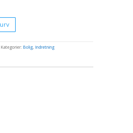
ris
:
8,00 kr..
kurv
Kategorier:
Bolig
,
Indretning