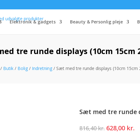
Elektronik & gadgets
Beauty & Personlig pleje
B
med tre runde displays (10cm 15cm 
/
Butik
/
Bolig
/
Indretning
/ Sæt med tre runde displays (10cm 15cm
Sæt med tre runde 
Den
D
628,00
kr.
816,40
kr.
oprindelig
a