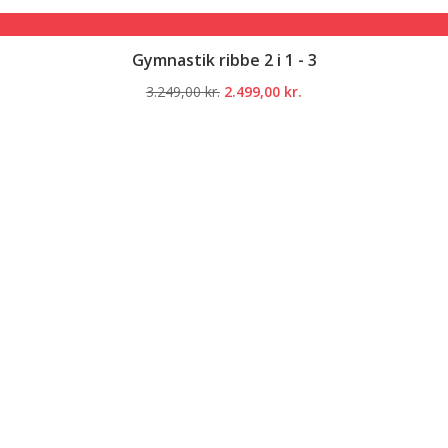
Gymnastik ribbe 2 i 1 - 3
Den
Den
3.249,00
kr.
2.499,00
kr.
oprindelige
aktuelle
pris
pris
var:
er:
3.249,00 kr..
2.499,00 kr..