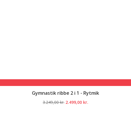
Gymnastik ribbe 2 i 1 - Rytmik
Den
Den
3.249,00
kr.
2.499,00
kr.
oprindelige
aktuelle
pris
pris
var:
er:
3.249,00 kr..
2.499,00 kr..