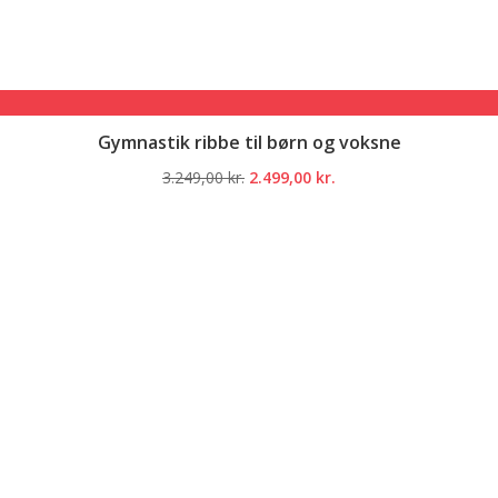
Gymnastik ribbe til børn og voksne
Den
Den
3.249,00
kr.
2.499,00
kr.
oprindelige
aktuelle
pris
pris
var:
er:
3.249,00 kr..
2.499,00 kr..