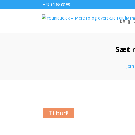
+45 91 65 33 00
Bolig
Sæt 
Hjem
Tilbud!