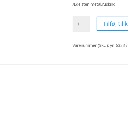
pris
p
Ædelsten,metal,ruskind
var:
er
816,40 kr..
62
Sæt
Tilføj til 
med
tre
runde
displays
Varenummer (SKU):
yn-6333
(10cm
15cm
20cm)
antal