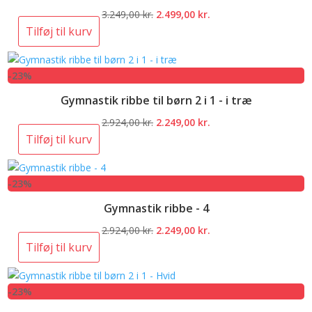
Den
Den
3.249,00
kr.
2.499,00
kr.
oprindelige
aktuelle
Tilføj til kurv
pris
pris
var:
er:
-23%
3.249,00 kr..
2.499,00 kr..
Gymnastik ribbe til børn 2 i 1 - i træ
Den
Den
2.924,00
kr.
2.249,00
kr.
oprindelige
aktuelle
Tilføj til kurv
pris
pris
var:
er:
-23%
2.924,00 kr..
2.249,00 kr..
Gymnastik ribbe - 4
Den
Den
2.924,00
kr.
2.249,00
kr.
oprindelige
aktuelle
Tilføj til kurv
pris
pris
var:
er:
-23%
2.924,00 kr..
2.249,00 kr..