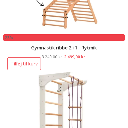
-23%
Gymnastik ribbe 2 i 1 - Rytmik
Den
Den
3.249,00
kr.
2.499,00
kr.
oprindelige
aktuelle
Tilføj til kurv
pris
pris
var:
er:
3.249,00 kr..
2.499,00 kr..