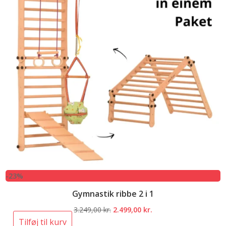
-23%
Gymnastik ribbe 2 i 1
Den
Den
3.249,00
kr.
2.499,00
kr.
oprindelige
aktuelle
Tilføj til kurv