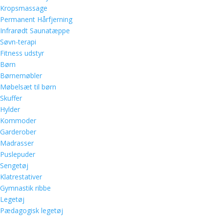
Kropsmassage
Permanent Hårfjerning
Infrarødt Saunatæppe
Søvn-terapi
Fitness udstyr
Børn
Børnemøbler
Møbelsæt til børn
Skuffer
Hylder
Kommoder
Garderober
Madrasser
Puslepuder
Sengetøj
Klatrestativer
Gymnastik ribbe
Legetøj
Pædagogisk legetøj