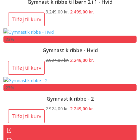
Gymnastik ribbe til børn 2 i 1 - Hvid
Den
Den
3.249,00
kr.
2.499,00
kr.
oprindelige
aktuelle
Tilføj til kurv
pris
pris
var:
er:
-23%
3.249,00 kr..
2.499,00 kr..
Gymnastik ribbe - Hvid
Den
Den
2.924,00
kr.
2.249,00
kr.
oprindelige
aktuelle
Tilføj til kurv
pris
pris
var:
er:
-23%
2.924,00 kr..
2.249,00 kr..
Gymnastik ribbe - 2
Den
Den
2.924,00
kr.
2.249,00
kr.
oprindelige
aktuelle
Tilføj til kurv
pris
pris
var:
er:
2.924,00 kr..
2.249,00 kr..