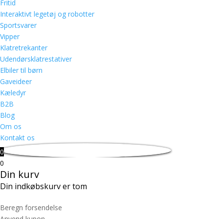
Fritid
Interaktivt legetøj og robotter
Sportsvarer
Vipper
Klatretrekanter
Udendørsklatrestativer
Elbiler til børn
Gaveideer
Kæledyr
B2B
Blog
Om os
Kontakt os
0
0
Din kurv
Din indkøbskurv er tom
Beregn forsendelse
Anvend kupon