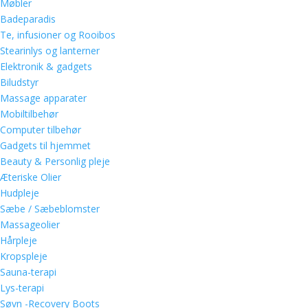
Møbler
Badeparadis
Te, infusioner og Rooibos
Stearinlys og lanterner
Elektronik & gadgets
Biludstyr
Massage apparater
Mobiltilbehør
Computer tilbehør
Gadgets til hjemmet
Beauty & Personlig pleje
Æteriske Olier
Hudpleje
Sæbe / Sæbeblomster
Massageolier
Hårpleje
Kropspleje
Sauna-terapi
Lys-terapi
Søvn -Recovery Boots