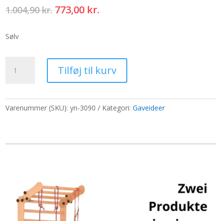
Den
Den
773,00
kr.
1.004,90
kr.
oprindelige
aktuelle
pris
pris
Sølv
var:
er:
1.004,90 kr..
773,00 kr..
Silver
Tilføj til kurv
Angel
Bell
-
Healing
Varenummer (SKU):
yn-3090
Kategori:
Gaveideer
-
23mm
antal