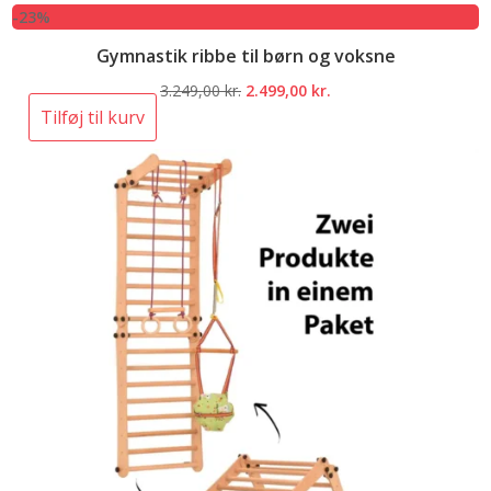
-23%
Gymnastik ribbe til børn og voksne
Den
Den
3.249,00
kr.
2.499,00
kr.
oprindelige
aktuelle
Tilføj til kurv
pris
pris
var:
er:
3.249,00 kr..
2.499,00 kr..