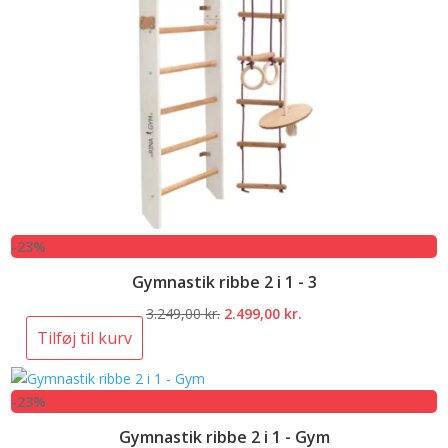
-23%
Gymnastik ribbe 2 i 1 - 3
Den
Den
3.249,00
kr.
2.499,00
kr.
oprindelige
aktuelle
Tilføj til kurv
pris
pris
var:
er:
-23%
3.249,00 kr..
2.499,00 kr..
Gymnastik ribbe 2 i 1 - Gym