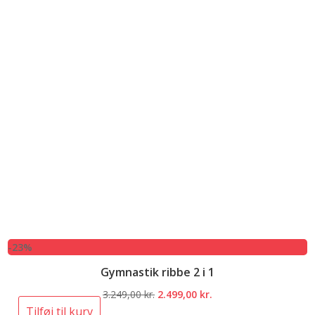
-23%
Gymnastik ribbe 2 i 1
Den
Den
3.249,00
kr.
2.499,00
kr.
oprindelige
aktuelle
Tilføj til kurv