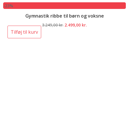
-23%
Gymnastik ribbe til børn og voksne
Den
Den
3.249,00
kr.
2.499,00
kr.
oprindelige
aktuelle
Tilføj til kurv
pris
pris
var:
er:
3.249,00 kr..
2.499,00 kr..