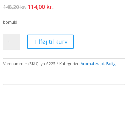
Den
Den
114,00
kr.
148,20
kr.
oprindelige
aktuelle
pris
pris
bomuld
var:
er:
148,20 kr..
114,00 kr..
Snorrulle
Tilføj til kurv
til
tilbehør
-
2,5
Varenummer (SKU):
yn-6225
Kategorier:
Aromaterapi
,
Bolig
mm
x
45
m
-
Pink
A064
antal