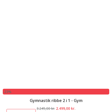
-23%
Gymnastik ribbe 2 i 1 - Gym
Den
Den
3.249,00
kr.
2.499,00
kr.