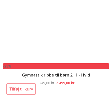
-23%
Gymnastik ribbe til børn 2 i 1 - Hvid
Den
Den
3.249,00
kr.
2.499,00
kr.
oprindelige
aktuelle
Tilføj til kurv
pris
pris
var:
er:
3.249,00 kr..
2.499,00 kr..