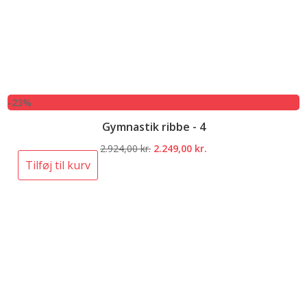
-23%
Gymnastik ribbe - 4
Den
Den
2.924,00
kr.
2.249,00
kr.
oprindelige
aktuelle
Tilføj til kurv
pris
pris
var:
er:
2.924,00 kr..
2.249,00 kr..