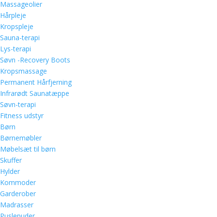
Massageolier
Hårpleje
Kropspleje
Sauna-terapi
Lys-terapi
Søvn -Recovery Boots
Kropsmassage
Permanent Hårfjerning
Infrarødt Saunatæppe
Søvn-terapi
Fitness udstyr
Børn
Børnemøbler
Møbelsæt til børn
Skuffer
Hylder
Kommoder
Garderober
Madrasser
Puslepuder