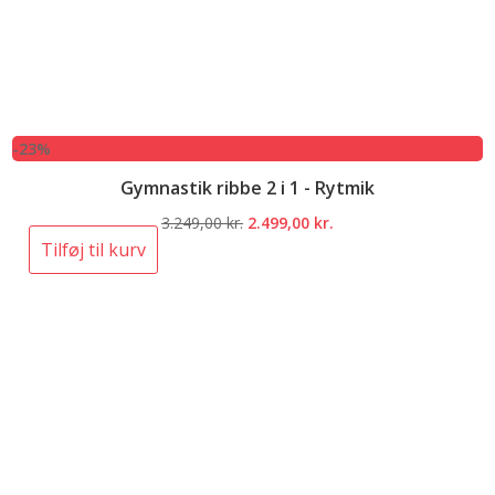
-23%
Gymnastik ribbe 2 i 1 - Rytmik
Den
Den
3.249,00
kr.
2.499,00
kr.
oprindelige
aktuelle
Tilføj til kurv
pris
pris
var:
er:
3.249,00 kr..
2.499,00 kr..