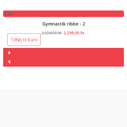
-23%
Gymnastik ribbe - 2
Den
Den
2.924,00
kr.
2.249,00
kr.
oprindelige
aktuelle
Tilføj til kurv
pris
pris
var:
er:
2.924,00 kr..
2.249,00 kr..