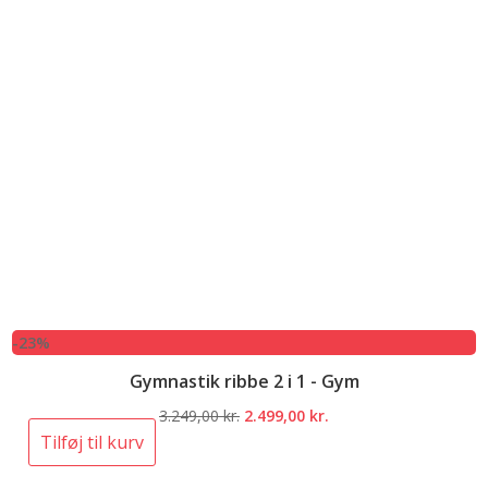
-23%
Gymnastik ribbe 2 i 1 - Gym
Den
Den
3.249,00
kr.
2.499,00
kr.
oprindelige
aktuelle
Tilføj til kurv
pris
pris