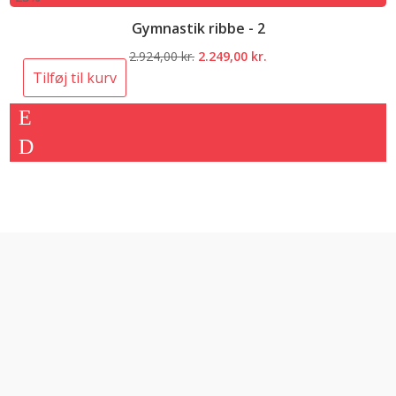
Gymnastik ribbe - 2
Den
Den
2.924,00
kr.
2.249,00
kr.
oprindelige
aktuelle
Tilføj til kurv
pris
pris
var:
er:
2.924,00 kr..
2.249,00 kr..