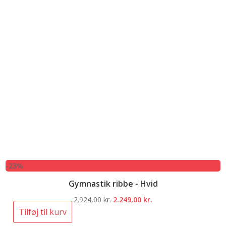
-23%
Gymnastik ribbe - Hvid
Den
Den
2.924,00
kr.
2.249,00
kr.
oprindelige
aktuelle
Tilføj til kurv
pris
pris