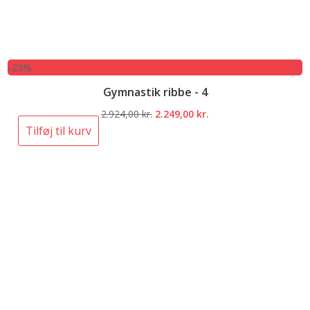
-23%
Gymnastik ribbe - 4
Den
Den
2.924,00
kr.
2.249,00
kr.
oprindelige
aktuelle
Tilføj til kurv
pris
pris
var:
er:
2.924,00 kr..
2.249,00 kr..