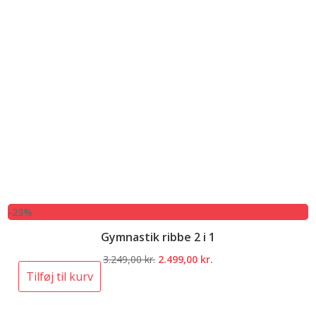
-23%
Gymnastik ribbe 2 i 1
Den
Den
3.249,00
kr.
2.499,00
kr.
oprindelige
aktuelle
Tilføj til kurv
pris
pris
var:
er: