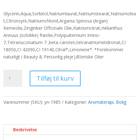
oprindelige
aktuelle
pris
pris
Glycerin,Aqua,Sorbitol,Natriumlaurat,Natriumstearat,Natriumolea
var:
er:
t,Citronsyre,Natriumchlorid,Argania Spinosa (Argan)
670,80 kr..
516,00 kr..
Kerneolie,Zinginber Officinale Olie,Natriumcitrat,Helianthus
Annuus (solsikke) frøolie,Polyquaternium Imino-
7,Tetranuccinatium-7 ,beta-caroten,tetranatriumetidronat,CI
18050,CI 42090,CI 19140,Citral*,Limonene*. *Forekommer
naturligt i Beauty & Personlig pleje|Æteriske Olier
Solid
Tilføj til kurv
Shampoo
-
Ingefær
antal
Varenummer (SKU):
yn-1985
Kategorier:
Aromaterapi
,
Bolig
Beskrivelse