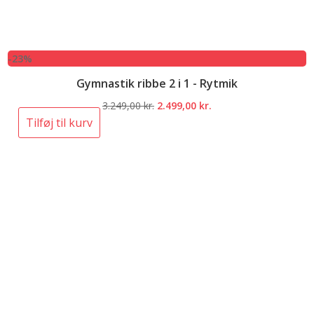
-23%
Gymnastik ribbe 2 i 1 - Rytmik
Den
Den
3.249,00
kr.
2.499,00
kr.
oprindelige
aktuelle
Tilføj til kurv
pris
pris
var:
er:
3.249,00 kr..
2.499,00 kr..