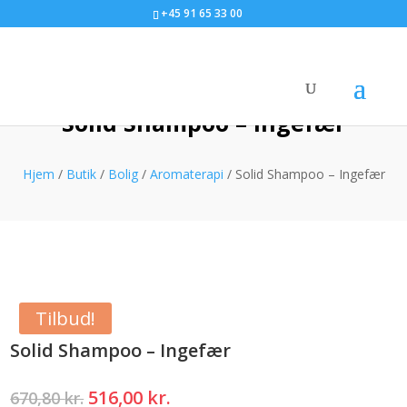
+45 91 65 33 00
Solid Shampoo – Ingefær
Hjem
/
Butik
/
Bolig
/
Aromaterapi
/ Solid Shampoo – Ingefær
Tilbud!
Solid Shampoo – Ingefær
Den
Den
516,00
kr.
670,80
kr.