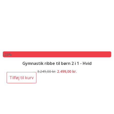
-23%
Gymnastik ribbe til børn 2 i 1 - Hvid
Den
Den
3.249,00
kr.
2.499,00
kr.
oprindelige
aktuelle
Tilføj til kurv
pris
pris
var:
er:
3.249,00 kr..
2.499,00 kr..