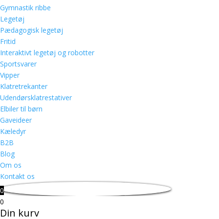
Gymnastik ribbe
Legetøj
Pædagogisk legetøj
Fritid
Interaktivt legetøj og robotter
Sportsvarer
Vipper
Klatretrekanter
Udendørsklatrestativer
Elbiler til børn
Gaveideer
Kæledyr
B2B
Blog
Om os
Kontakt os
0
0
Din kurv