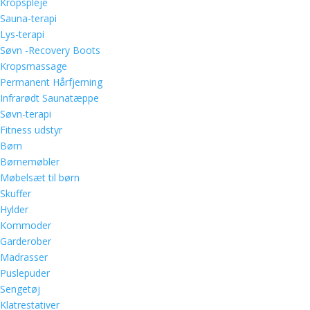
Kropspleje
Sauna-terapi
Lys-terapi
Søvn -Recovery Boots
Kropsmassage
Permanent Hårfjerning
Infrarødt Saunatæppe
Søvn-terapi
Fitness udstyr
Børn
Børnemøbler
Møbelsæt til børn
Skuffer
Hylder
Kommoder
Garderober
Madrasser
Puslepuder
Sengetøj
Klatrestativer