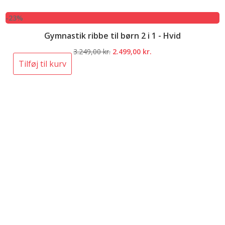
-23%
Gymnastik ribbe til børn 2 i 1 - Hvid
Den
Den
3.249,00
kr.
2.499,00
kr.
oprindelige
aktuelle
Tilføj til kurv
pris
pris
var:
er:
3.249,00 kr..
2.499,00 kr..