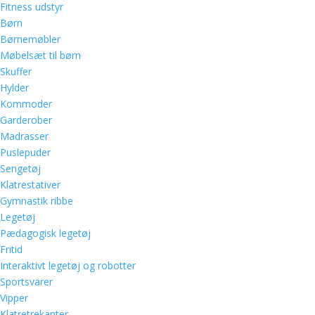
Fitness udstyr
Børn
Børnemøbler
Møbelsæt til børn
Skuffer
Hylder
Kommoder
Garderober
Madrasser
Puslepuder
Sengetøj
Klatrestativer
Gymnastik ribbe
Legetøj
Pædagogisk legetøj
Fritid
Interaktivt legetøj og robotter
Sportsvarer
Vipper
Klatretrekanter