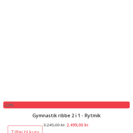
-23%
Gymnastik ribbe 2 i 1 - Rytmik
Den
Den
3.249,00
kr.
2.499,00
kr.
oprindelige
aktuelle
Tilføj til kurv