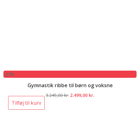
-23%
Gymnastik ribbe til børn og voksne
Den
Den
3.249,00
kr.
2.499,00
kr.
oprindelige
aktuelle
Tilføj til kurv
pris
pris
var:
er:
3.249,00 kr..
2.499,00 kr..