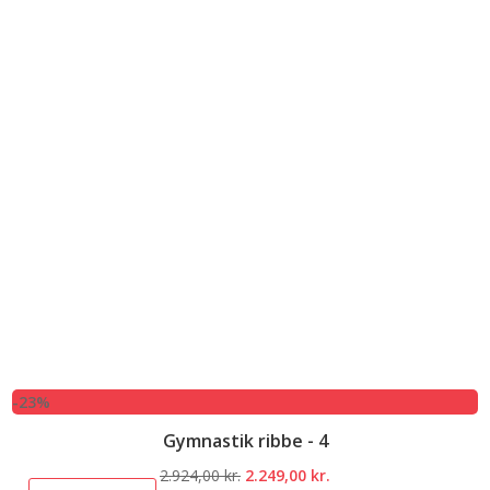
-23%
Gymnastik ribbe - 4
Den
Den
2.924,00
kr.
2.249,00
kr.