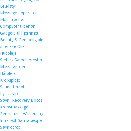
Biludstyr
Massage apparater
Mobiltilbehør
Computer tilbehør
Gadgets til hjemmet
Beauty & Personlig pleje
Æteriske Olier
Hudpleje
Sæbe / Sæbeblomster
Massageolier
Hårpleje
Kropspleje
Sauna-terapi
Lys-terapi
Søvn -Recovery Boots
Kropsmassage
Permanent Hårfjerning
Infrarødt Saunatæppe
Søvn-terapi