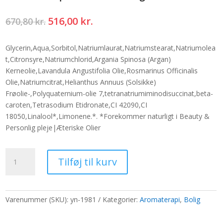
Den
Den
516,00
kr.
670,80
kr.
oprindelige
aktuelle
pris
pris
Glycerin,Aqua,Sorbitol,Natriumlaurat,Natriumstearat,Natriumolea
var:
er:
t,Citronsyre,Natriumchlorid,Argania Spinosa (Argan)
670,80 kr..
516,00 kr..
Kerneolie,Lavandula Angustifolia Olie,Rosmarinus Officinalis
Olie,Natriumcitrat,Helianthus Annuus (Solsikke)
Frøolie-,Polyquaternium-olie 7,tetranatriumiminodisuccinat,beta-
caroten,Tetrasodium Etidronate,CI 42090,CI
18050,Linalool*,Limonene.*. *Forekommer naturligt i Beauty &
Personlig pleje|Æteriske Olier
Solid
Tilføj til kurv
Shampoo
-
Lavendel
og
Varenummer (SKU):
yn-1981
Kategorier:
Aromaterapi
,
Bolig
Rosmarin
antal