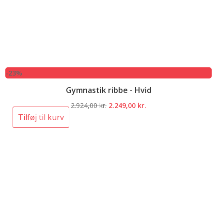
-23%
Gymnastik ribbe - Hvid
Den
Den
2.924,00
kr.
2.249,00
kr.
oprindelige
aktuelle
Tilføj til kurv
pris
pris
var:
er:
2.924,00 kr..
2.249,00 kr..