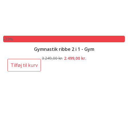
-23%
Gymnastik ribbe 2 i 1 - Gym
Den
Den
3.249,00
kr.
2.499,00
kr.
oprindelige
aktuelle
Tilføj til kurv
pris
pris
var:
er:
3.249,00 kr..
2.499,00 kr..