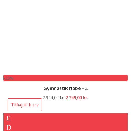
-23%
Gymnastik ribbe - 2
Den
Den
2.924,00
kr.
2.249,00
kr.
oprindelige
aktuelle
Tilføj til kurv
pris
pris
var:
er:
2.924,00 kr..
2.249,00 kr..