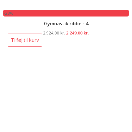
-23%
Gymnastik ribbe - 4
Den
Den
2.924,00
kr.
2.249,00
kr.
oprindelige
aktuelle
Tilføj til kurv
pris
pris
var:
er:
2.924,00 kr..
2.249,00 kr..