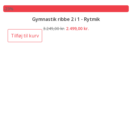
-23%
Gymnastik ribbe 2 i 1 - Rytmik
Den
Den
3.249,00
kr.
2.499,00
kr.
oprindelige
aktuelle
Tilføj til kurv
pris
pris
var:
er:
3.249,00 kr..
2.499,00 kr..