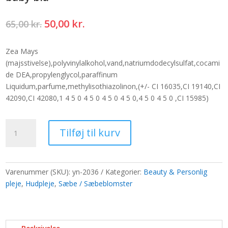
Den
Den
50,00
kr.
65,00
kr.
oprindelige
aktuelle
pris
pris
Zea Mays
var:
er:
(majsstivelse),polyvinylalkohol,vand,natriumdodecylsulfat,cocami
65,00 kr..
50,00 kr..
de DEA,propylenglycol,paraffinum
Liquidum,parfume,methylisothiazolinon,(+/- CI 16035,CI 19140,CI
42090,CI 42080,1 4 5 0 4 5 0 4 5 0 4 5 0,4 5 0 4 5 0 ,CI 15985)
Solsikke
Tilføj til kurv
blomst
håndværk
deco
medium
Varenummer (SKU):
yn-2036
Kategorier:
Beauty & Personlig
-
pleje
,
Hudpleje
,
Sæbe / Sæbeblomster
baby
blå
antal