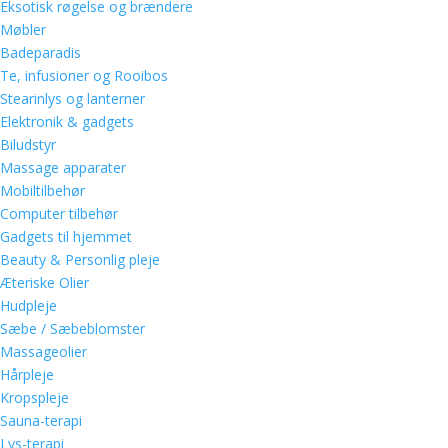
Eksotisk røgelse og brændere
Møbler
Badeparadis
Te, infusioner og Rooibos
Stearinlys og lanterner
Elektronik & gadgets
Biludstyr
Massage apparater
Mobiltilbehør
Computer tilbehør
Gadgets til hjemmet
Beauty & Personlig pleje
Æteriske Olier
Hudpleje
Sæbe / Sæbeblomster
Massageolier
Hårpleje
Kropspleje
Sauna-terapi
Lys-terapi