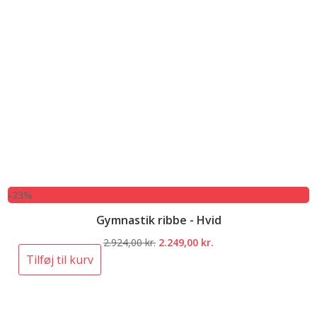
-23%
Gymnastik ribbe - Hvid
Den
Den
2.924,00
kr.
2.249,00
kr.
oprindelige
aktuelle
Tilføj til kurv
pris
pris
var:
er:
2.924,00 kr..
2.249,00 kr..