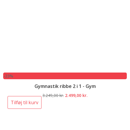
-23%
Gymnastik ribbe 2 i 1 - Gym
Den
Den
3.249,00
kr.
2.499,00
kr.
oprindelige
aktuelle
Tilføj til kurv
pris
pris
var:
er:
3.249,00 kr..
2.499,00 kr..