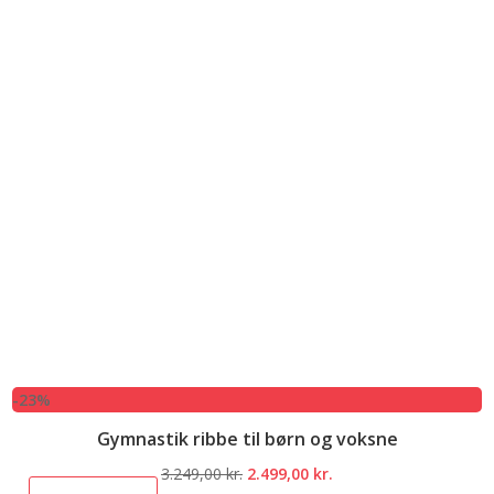
-23%
Gymnastik ribbe til børn og voksne
Den
Den
3.249,00
kr.
2.499,00
kr.