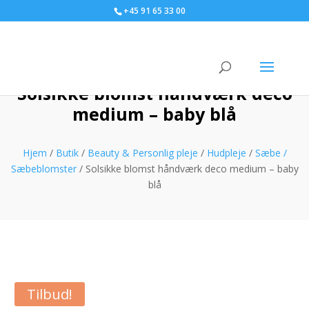
+45 91 65 33 00
Solsikke blomst håndværk deco
medium – baby blå
Hjem
/
Butik
/
Beauty & Personlig pleje
/
Hudpleje
/
Sæbe /
Sæbeblomster
/ Solsikke blomst håndværk deco medium – baby
blå
Tilbud!