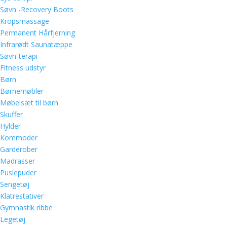
Søvn -Recovery Boots
Kropsmassage
Permanent Hårfjerning
Infrarødt Saunatæppe
Søvn-terapi
Fitness udstyr
Børn
Børnemøbler
Møbelsæt til børn
Skuffer
Hylder
Kommoder
Garderober
Madrasser
Puslepuder
Sengetøj
Klatrestativer
Gymnastik ribbe
Legetøj