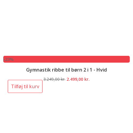
-23%
Gymnastik ribbe til børn 2 i 1 - Hvid
Den
Den
3.249,00
kr.
2.499,00
kr.
oprindelige
aktuelle
Tilføj til kurv
pris
pris
var:
er:
3.249,00 kr..
2.499,00 kr..