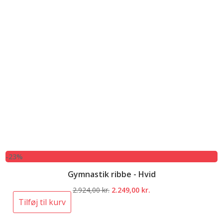
-23%
Gymnastik ribbe - Hvid
Den
Den
2.924,00
kr.
2.249,00
kr.
oprindelige
aktuelle
Tilføj til kurv
pris
pris