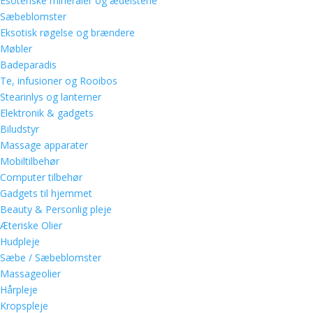
Esoteriske mineraler og ædelstene
Sæbeblomster
Eksotisk røgelse og brændere
Møbler
Badeparadis
Te, infusioner og Rooibos
Stearinlys og lanterner
Elektronik & gadgets
Biludstyr
Massage apparater
Mobiltilbehør
Computer tilbehør
Gadgets til hjemmet
Beauty & Personlig pleje
Æteriske Olier
Hudpleje
Sæbe / Sæbeblomster
Massageolier
Hårpleje
Kropspleje