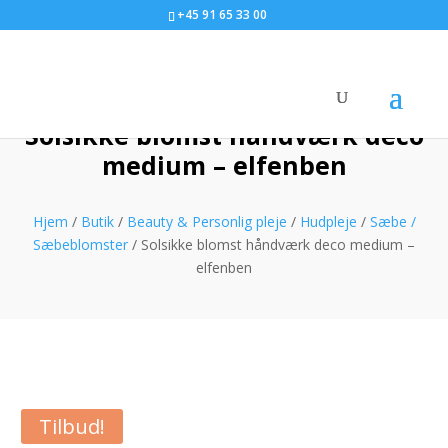
+45 91 65 33 00
Solsikke blomst håndværk deco
medium – elfenben
Hjem
/
Butik
/
Beauty & Personlig pleje
/
Hudpleje
/
Sæbe /
Sæbeblomster
/ Solsikke blomst håndværk deco medium –
elfenben
Tilbud!