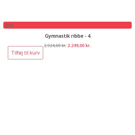
-23%
Gymnastik ribbe - 4
Den
Den
2.924,00
kr.
2.249,00
kr.
oprindelige
aktuelle
Tilføj til kurv
pris
pris
var:
er:
2.924,00 kr..
2.249,00 kr..