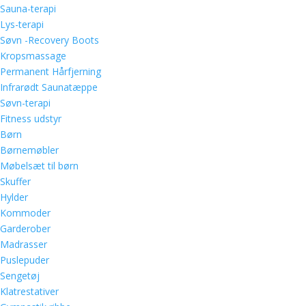
Sauna-terapi
Lys-terapi
Søvn -Recovery Boots
Kropsmassage
Permanent Hårfjerning
Infrarødt Saunatæppe
Søvn-terapi
Fitness udstyr
Børn
Børnemøbler
Møbelsæt til børn
Skuffer
Hylder
Kommoder
Garderober
Madrasser
Puslepuder
Sengetøj
Klatrestativer