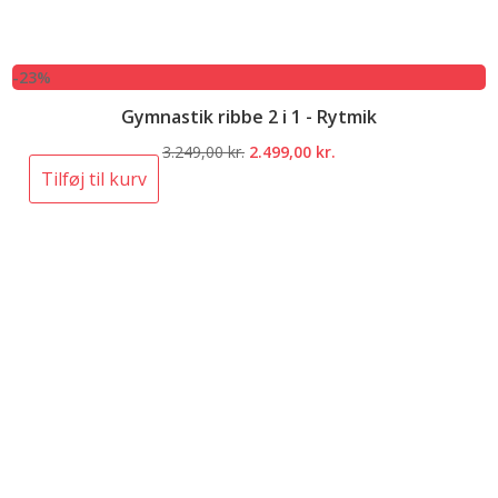
-23%
Gymnastik ribbe 2 i 1 - Rytmik
Den
Den
3.249,00
kr.
2.499,00
kr.
oprindelige
aktuelle
Tilføj til kurv
pris
pris
var:
er:
3.249,00 kr..
2.499,00 kr..