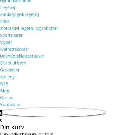
Gymnastik ribbe
Legetøj
Pædagogisk legetøj
Fritid
Interaktivt legetøj og robotter
Sportsvarer
Vipper
Klatretrekanter
Udendørsklatrestativer
Elbiler til børn
Gaveideer
Kæledyr
B2B
Blog
Om os
Kontakt os
0
0
Din kurv
Din indkøbskurv er tom