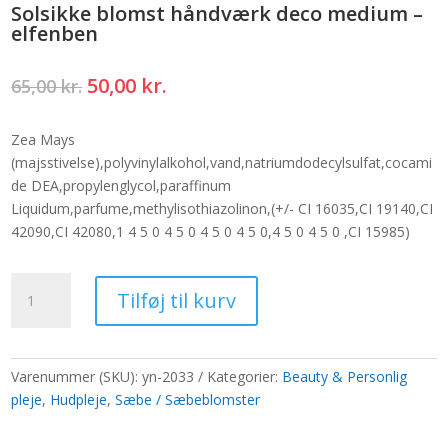
Solsikke blomst håndværk deco medium –
elfenben
Den
Den
50,00
kr.
65,00
kr.
oprindelige
aktuelle
pris
pris
Zea Mays
var:
er:
(majsstivelse),polyvinylalkohol,vand,natriumdodecylsulfat,cocami
65,00 kr..
50,00 kr..
de DEA,propylenglycol,paraffinum
Liquidum,parfume,methylisothiazolinon,(+/- CI 16035,CI 19140,CI
42090,CI 42080,1 4 5 0 4 5 0 4 5 0 4 5 0,4 5 0 4 5 0 ,CI 15985)
Solsikke
Tilføj til kurv
blomst
håndværk
deco
medium
Varenummer (SKU):
yn-2033
Kategorier:
Beauty & Personlig
-
pleje
,
Hudpleje
,
Sæbe / Sæbeblomster
elfenben
antal