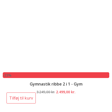
-23%
Gymnastik ribbe 2 i 1 - Gym
Den
Den
3.249,00
kr.
2.499,00
kr.
oprindelige
aktuelle
Tilføj til kurv
pris
pris
var:
er: