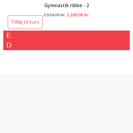
Gymnastik ribbe - 2
Den
Den
2.924,00
kr.
2.249,00
kr.
oprindelige
aktuelle
Tilføj til kurv
pris
pris
var:
er:
2.924,00 kr..
2.249,00 kr..