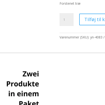
pris
p
Forstenet træ
var:
er
440,70 kr..
33
Sort
Tilføj til 
forstenet
træ
sæbeskål
antal
Varenummer (SKU):
yn-4083