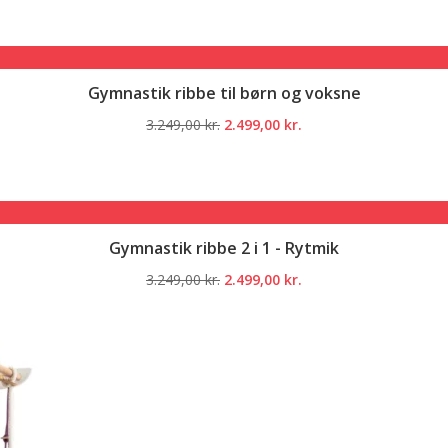
pris
pris
var:
er:
3.249,00 kr..
2.499,00 kr..
Gymnastik ribbe til børn og voksne
Den
Den
3.249,00
kr.
2.499,00
kr.
oprindelige
aktuelle
pris
pris
var:
er:
3.249,00 kr..
2.499,00 kr..
Gymnastik ribbe 2 i 1 - Rytmik
Den
Den
3.249,00
kr.
2.499,00
kr.
oprindelige
aktuelle
pris
pris
var:
er:
3.249,00 kr..
2.499,00 kr..