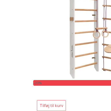
-23%
Tilføj til kurv