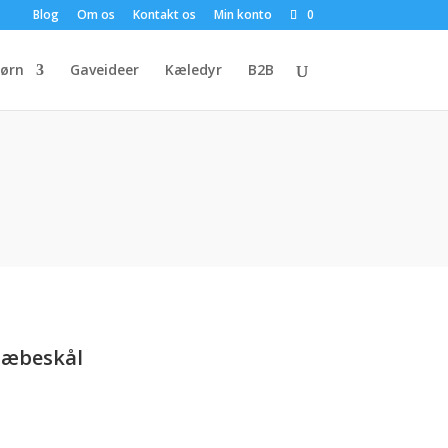
Blog
Om os
Kontakt os
Min konto
0
ørn
Gaveideer
Kæledyr
B2B
 sæbeskål
en
e
ktuelle