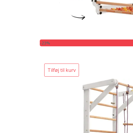
-23%
Tilføj til kurv