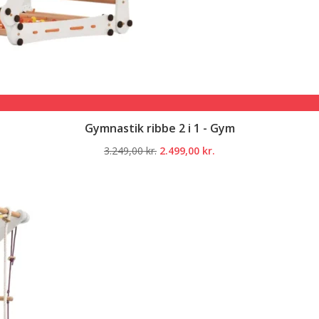
Gymnastik ribbe 2 i 1 - Gym
Den
Den
3.249,00
kr.
2.499,00
kr.
oprindelige
aktuelle
pris
pris
var:
er:
3.249,00 kr..
2.499,00 kr..