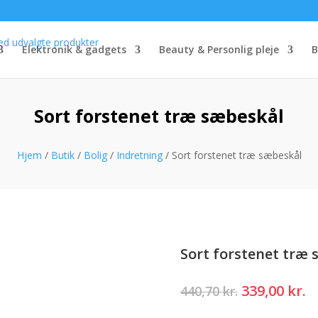
Elektronik & gadgets
Beauty & Personlig pleje
B
Sort forstenet træ sæbeskål
Hjem
/
Butik
/
Bolig
/
Indretning
/ Sort forstenet træ sæbeskål
Sort forstenet træ
Den
D
339,00
kr.
440,70
kr.
oprindelig
a