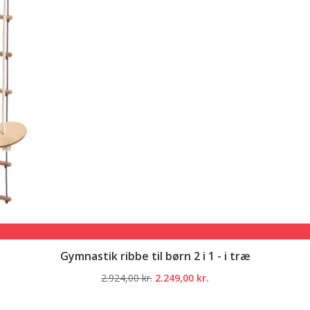
Gymnastik ribbe til børn 2 i 1 - i træ
Den
Den
2.924,00
kr.
2.249,00
kr.
oprindelige
aktuelle
pris
pris