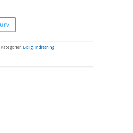
ris
:
9,00 kr..
kurv
Kategorier:
Bolig
,
Indretning