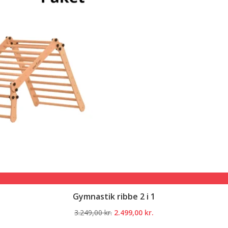
Gymnastik ribbe 2 i 1
Den
Den
3.249,00
kr.
2.499,00
kr.
oprindelige
aktuelle