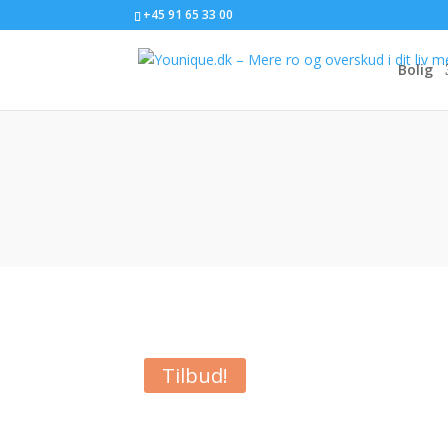
+45 91 65 33 00
Bolig
Tilbud!