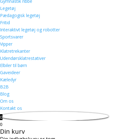
Gymnastik ribbe
Legetøj
Pædagogisk legetøj
Fritid
Interaktivt legetøj og robotter
Sportsvarer
Vipper
Klatretrekanter
Udendørsklatrestativer
Elbiler til børn
Gaveideer
Kæledyr
B2B
Blog
Om os
Kontakt os
0
0
Din kurv
Din indkøbskurv er tom