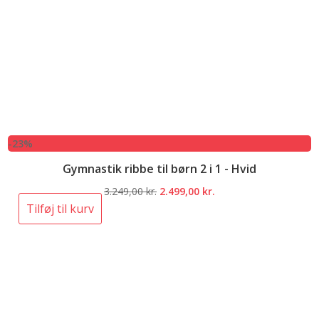
-23%
Gymnastik ribbe til børn 2 i 1 - Hvid
Den
Den
3.249,00
kr.
2.499,00
kr.
oprindelige
aktuelle
Tilføj til kurv
pris
pris
var:
er:
3.249,00 kr..
2.499,00 kr..