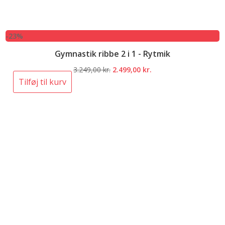
-23%
Gymnastik ribbe 2 i 1 - Rytmik
Den
Den
3.249,00
kr.
2.499,00
kr.
oprindelige
aktuelle
Tilføj til kurv
pris
pris
var:
er:
3.249,00 kr..
2.499,00 kr..