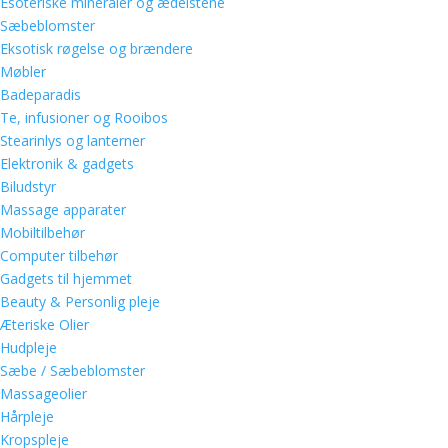
Esoteriske mineraler og ædelstene
Sæbeblomster
Eksotisk røgelse og brændere
Møbler
Badeparadis
Te, infusioner og Rooibos
Stearinlys og lanterner
Elektronik & gadgets
Biludstyr
Massage apparater
Mobiltilbehør
Computer tilbehør
Gadgets til hjemmet
Beauty & Personlig pleje
Æteriske Olier
Hudpleje
Sæbe / Sæbeblomster
Massageolier
Hårpleje
Kropspleje