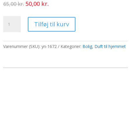
Den
Den
50,00
kr.
65,00
kr.
oprindelige
aktuelle
pris
pris
Stamford
var:
er:
Tilføj til kurv
Angel
65,00 kr..
50,00 kr..
Røgelse
-
Magi
Varenummer (SKU):
yn-1672
Kategorier:
Bolig
,
Duft til hjemmet
antal