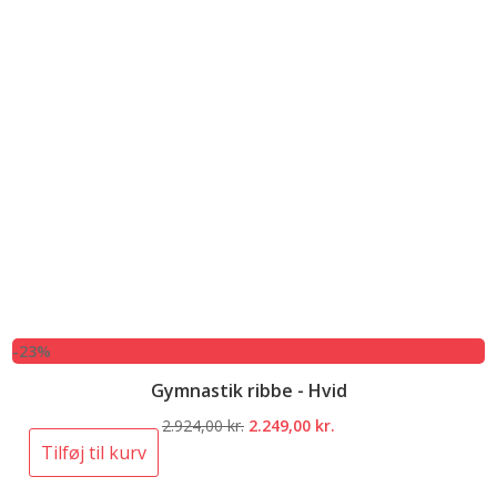
-23%
Gymnastik ribbe - Hvid
Den
Den
2.924,00
kr.
2.249,00
kr.
oprindelige
aktuelle
Tilføj til kurv
pris
pris