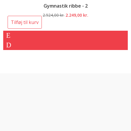
Gymnastik ribbe - 2
Den
Den
2.924,00
kr.
2.249,00
kr.
oprindelige
aktuelle
Tilføj til kurv
pris
pris
var:
er:
2.924,00 kr..
2.249,00 kr..