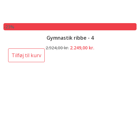
-23%
Gymnastik ribbe - 4
Den
Den
2.924,00
kr.
2.249,00
kr.
oprindelige
aktuelle
Tilføj til kurv
pris
pris
var:
er:
2.924,00 kr..
2.249,00 kr..