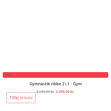
-23%
Gymnastik ribbe 2 i 1 - Gym
Den
Den
3.249,00
kr.
2.499,00
kr.
oprindelige
aktuelle
Tilføj til kurv
pris
pris
var:
er: