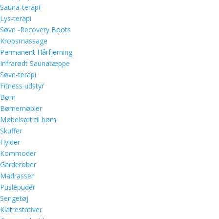
Sauna-terapi
Lys-terapi
Søvn -Recovery Boots
Kropsmassage
Permanent Hårfjerning
Infrarødt Saunatæppe
Søvn-terapi
Fitness udstyr
Børn
Børnemøbler
Møbelsæt til børn
Skuffer
Hylder
Kommoder
Garderober
Madrasser
Puslepuder
Sengetøj
Klatrestativer