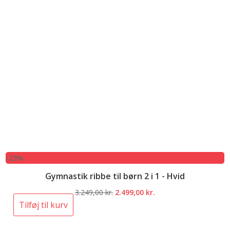
-23%
Gymnastik ribbe til børn 2 i 1 - Hvid
Den
Den
3.249,00
kr.
2.499,00
kr.
oprindelige
aktuelle
Tilføj til kurv
pris
pris
var:
er: