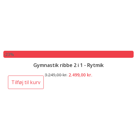
-23%
Gymnastik ribbe 2 i 1 - Rytmik
Den
Den
3.249,00
kr.
2.499,00
kr.
oprindelige
aktuelle
Tilføj til kurv
pris
pris
var:
er:
3.249,00 kr..
2.499,00 kr..