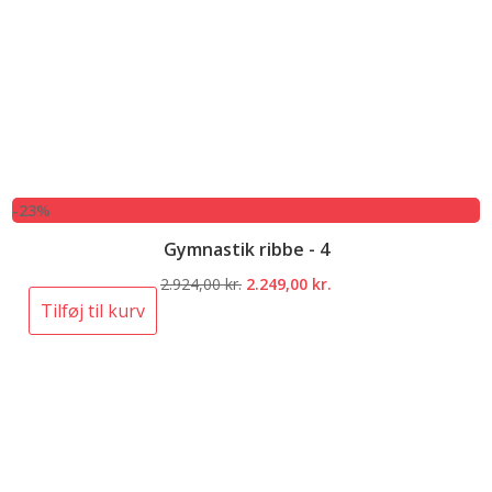
-23%
Gymnastik ribbe - 4
Den
Den
2.924,00
kr.
2.249,00
kr.
oprindelige
aktuelle
Tilføj til kurv
pris
pris
var:
er:
2.924,00 kr..
2.249,00 kr..