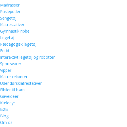
Madrasser
Puslepuder
Sengetøj
Klatrestativer
Gymnastik ribbe
Legetøj
Pædagogisk legetøj
Fritid
Interaktivt legetøj og robotter
Sportsvarer
Vipper
Klatretrekanter
Udendørsklatrestativer
Elbiler til børn
Gaveideer
Kæledyr
B2B
Blog
Om os