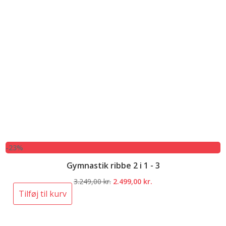
-23%
Gymnastik ribbe 2 i 1 - 3
Den
Den
3.249,00
kr.
2.499,00
kr.
oprindelige
aktuelle
Tilføj til kurv
pris
pris
var:
er: