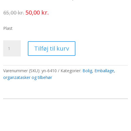
Den
Den
50,00
kr.
65,00
kr.
oprindelige
aktuelle
pris
pris
Plast
var:
er:
65,00 kr..
50,00 kr..
Stik
Tilføj til kurv
til
RDBot-
05/06/07
2,2cm
Varenummer (SKU):
yn-6410
Kategorier:
Bolig
,
Emballage,
-
organzatasker og tilbehør
Imiteret
træ
antal