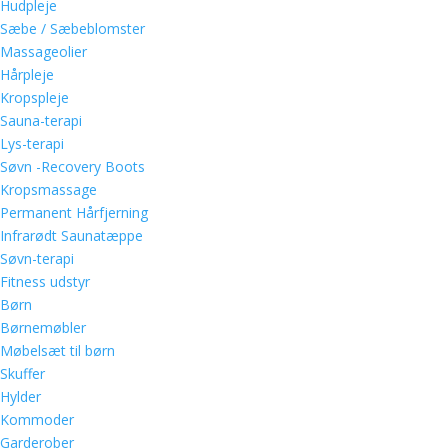
Hudpleje
Sæbe / Sæbeblomster
Massageolier
Hårpleje
Kropspleje
Sauna-terapi
Lys-terapi
Søvn -Recovery Boots
Kropsmassage
Permanent Hårfjerning
Infrarødt Saunatæppe
Søvn-terapi
Fitness udstyr
Børn
Børnemøbler
Møbelsæt til børn
Skuffer
Hylder
Kommoder
Garderober