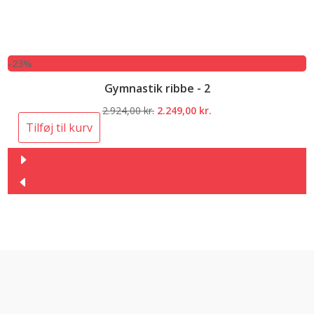
-23%
Gymnastik ribbe - 2
Den
Den
2.924,00
kr.
2.249,00
kr.
oprindelige
aktuelle
Tilføj til kurv
pris
pris
var:
er:
2.924,00 kr..
2.249,00 kr..