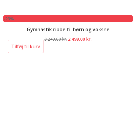
-23%
Gymnastik ribbe til børn og voksne
Den
Den
3.249,00
kr.
2.499,00
kr.
oprindelige
aktuelle
Tilføj til kurv
pris
pris
var:
er:
3.249,00 kr..
2.499,00 kr..