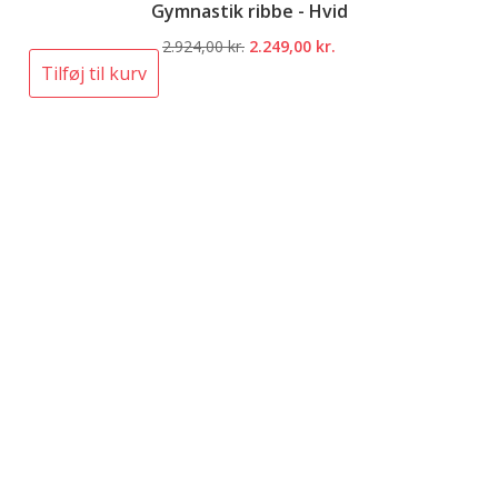
Gymnastik ribbe - Hvid
Den
Den
2.924,00
kr.
2.249,00
kr.
oprindelige
aktuelle
Tilføj til kurv
pris
pris
var:
er:
2.924,00 kr..
2.249,00 kr..