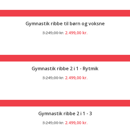
pris
pris
var:
er:
3.249,00 kr..
2.499,00 kr..
Gymnastik ribbe til børn og voksne
Den
Den
3.249,00
kr.
2.499,00
kr.
oprindelige
aktuelle
pris
pris
var:
er:
3.249,00 kr..
2.499,00 kr..
Gymnastik ribbe 2 i 1 - Rytmik
Den
Den
3.249,00
kr.
2.499,00
kr.
oprindelige
aktuelle
pris
pris
var:
er:
3.249,00 kr..
2.499,00 kr..
Gymnastik ribbe 2 i 1 - 3
Den
Den
3.249,00
kr.
2.499,00
kr.
oprindelige
aktuelle