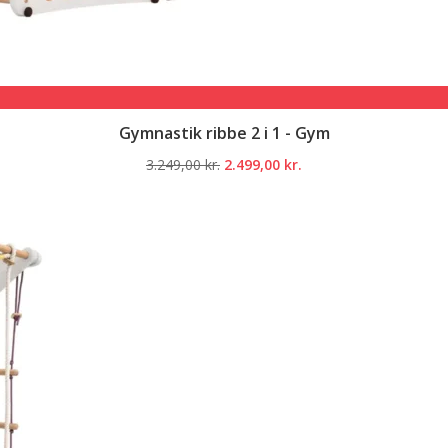
Gymnastik ribbe 2 i 1 - Gym
Den
Den
3.249,00
kr.
2.499,00
kr.
oprindelige
aktuelle
pris
pris
var:
er:
3.249,00 kr..
2.499,00 kr..