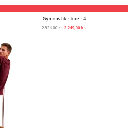
Gymnastik ribbe - 4
Den
Den
2.924,00
kr.
2.249,00
kr.
oprindelige
aktuelle
pris
pris
var:
er:
2.924,00 kr..
2.249,00 kr..