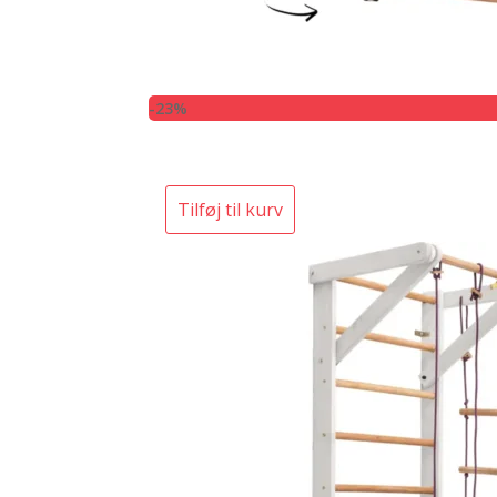
-23%
Tilføj til kurv