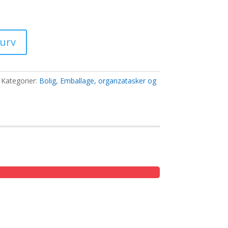
0 kr..
kurv
Kategorier:
Bolig
,
Emballage, organzatasker og