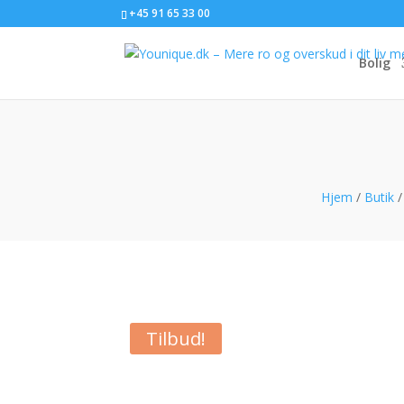
+45 91 65 33 00
Bolig
Hjem
/
Butik
Tilbud!