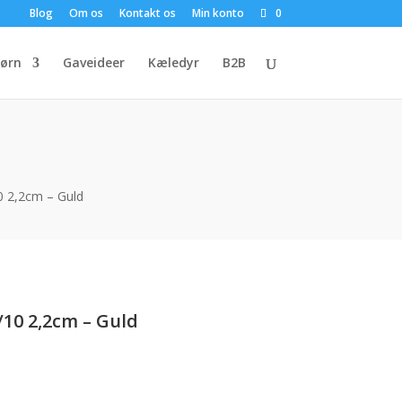
Blog
Om os
Kontakt os
Min konto
0
ørn
Gaveideer
Kæledyr
B2B
10 2,2cm – Guld
/10 2,2cm – Guld
uelle