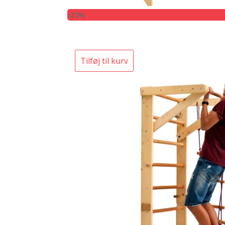
-23%
Tilføj til kurv