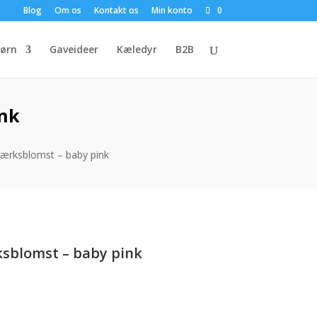
Blog
Om os
Kontakt os
Min konto
0
ørn
Gaveideer
Kæledyr
B2B
ink
ærksblomst – baby pink
sblomst – baby pink
uelle