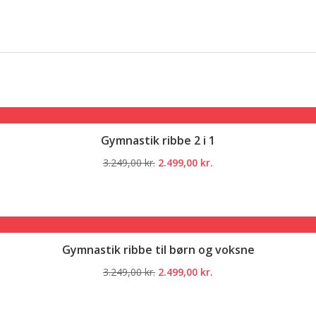
Gymnastik ribbe 2 i 1
Den
Den
3.249,00
kr.
2.499,00
kr.
oprindelige
aktuelle
pris
pris
var:
er:
3.249,00 kr..
2.499,00 kr..
Gymnastik ribbe til børn og voksne
Den
Den
3.249,00
kr.
2.499,00
kr.
oprindelige
aktuelle
pris
pris