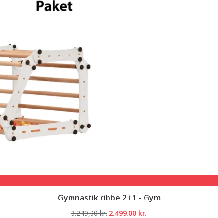
Gymnastik ribbe 2 i 1 - Gym
Den
Den
3.249,00
kr.
2.499,00
kr.