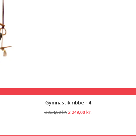
Gymnastik ribbe - 4
Den
Den
2.924,00
kr.
2.249,00
kr.
oprindelige
aktuelle
pris
pris
var:
er: