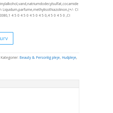
vinylalkohol,vand,natriumdodecylsulfat,cocamide
m Liquidum,parfume,methylisothiazolinon,(+/- CI
0 kr..
80,1 4 5 0 4 5 0 4 5 0 4 5 0,4 5 0 4 5 0 ,CI
kurv
Kategorier:
Beauty & Personlig pleje
,
Hudpleje
,