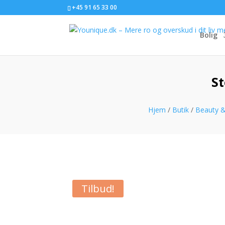
+45 91 65 33 00
Bolig
St
Hjem
/
Butik
/
Beauty &
Tilbud!