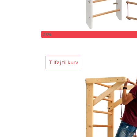
-23%
Tilføj til kurv