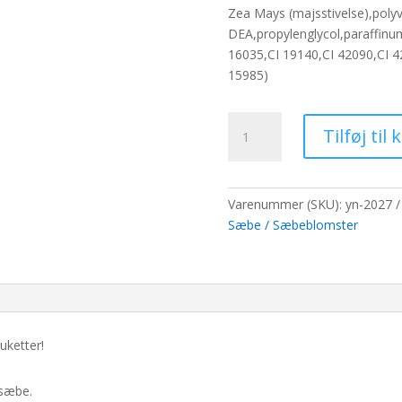
pris
pris
Zea Mays (majsstivelse),poly
var:
er:
DEA,propylenglycol,paraffinu
65,00 kr..
50,0
16035,CI 19140,CI 42090,CI 420
15985)
Stor
Tilføj til 
deco
håndværksblomst
-
baby
Varenummer (SKU):
yn-2027
pink
Sæbe / Sæbeblomster
antal
uketter!
 sæbe.