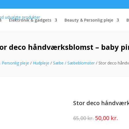
Elektronik & gadgets
Beauty & Personlig pleje
B
or deco håndværksblomst – baby p
 Personlig pleje
/
Hudpleje
/
Sæbe / Sæbeblomster
/ Stor deco håndv
Stor deco håndværk
Den
Den
50,00
kr.
65,00
kr.
oprindelige
akt