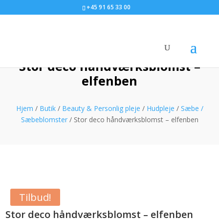
+45 91 65 33 00
Stor deco håndværksblomst –
elfenben
Hjem
/
Butik
/
Beauty & Personlig pleje
/
Hudpleje
/
Sæbe /
Sæbeblomster
/ Stor deco håndværksblomst – elfenben
Tilbud!
Stor deco håndværksblomst – elfenben