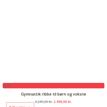
-23%
Gymnastik ribbe til børn og voksne
Den
Den
3.249,00
kr.
2.499,00
kr.
oprindelige
aktuelle