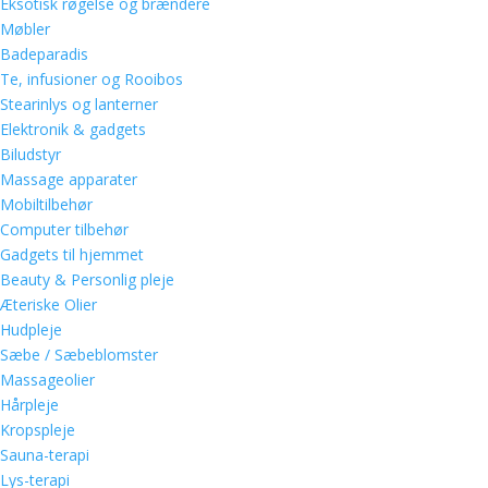
Eksotisk røgelse og brændere
Møbler
Badeparadis
Te, infusioner og Rooibos
Stearinlys og lanterner
Elektronik & gadgets
Biludstyr
Massage apparater
Mobiltilbehør
Computer tilbehør
Gadgets til hjemmet
Beauty & Personlig pleje
Æteriske Olier
Hudpleje
Sæbe / Sæbeblomster
Massageolier
Hårpleje
Kropspleje
Sauna-terapi
Lys-terapi