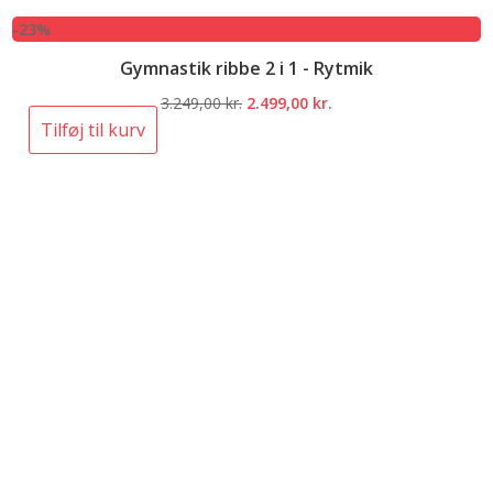
-23%
Gymnastik ribbe 2 i 1 - Rytmik
Den
Den
3.249,00
kr.
2.499,00
kr.
oprindelige
aktuelle
Tilføj til kurv
pris
pris
var:
er:
3.249,00 kr..
2.499,00 kr..