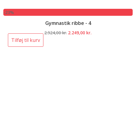
-23%
Gymnastik ribbe - 4
Den
Den
2.924,00
kr.
2.249,00
kr.
oprindelige
aktuelle
Tilføj til kurv
pris
pris
var:
er:
2.924,00 kr..
2.249,00 kr..