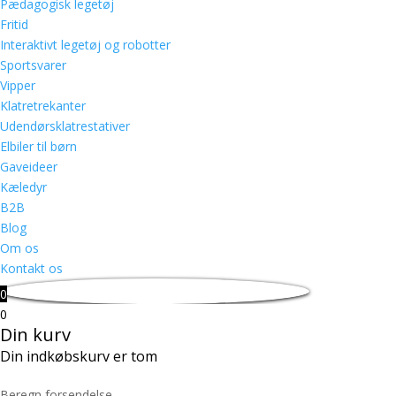
Pædagogisk legetøj
Fritid
Interaktivt legetøj og robotter
Sportsvarer
Vipper
Klatretrekanter
Udendørsklatrestativer
Elbiler til børn
Gaveideer
Kæledyr
B2B
Blog
Om os
Kontakt os
0
0
Din kurv
Din indkøbskurv er tom
Beregn forsendelse