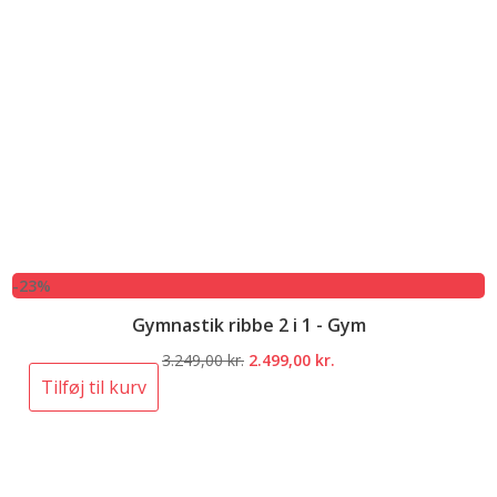
-23%
Gymnastik ribbe 2 i 1 - Gym
Den
Den
3.249,00
kr.
2.499,00
kr.
oprindelige
aktuelle
Tilføj til kurv
pris
pris
var:
er:
3.249,00 kr..
2.499,00 kr..