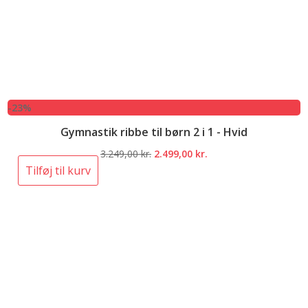
-23%
Gymnastik ribbe til børn 2 i 1 - Hvid
Den
Den
3.249,00
kr.
2.499,00
kr.
oprindelige
aktuelle
Tilføj til kurv
pris
pris
var:
er:
3.249,00 kr..
2.499,00 kr..