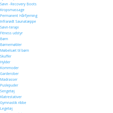
Søvn -Recovery Boots
Kropsmassage
Permanent Hårfjerning
Infrarødt Saunatæppe
Søvn-terapi
Fitness udstyr
Børn
Børnemøbler
Møbelsæt til børn
Skuffer
Hylder
Kommoder
Garderober
Madrasser
Puslepuder
Sengetøj
Klatrestativer
Gymnastik ribbe
Legetøj