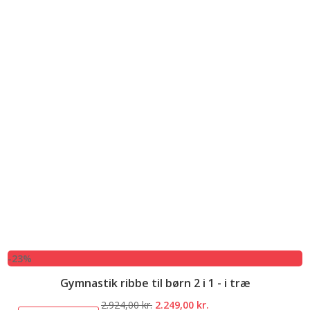
-23%
Gymnastik ribbe til børn 2 i 1 - i træ
Den
Den
2.924,00
kr.
2.249,00
kr.