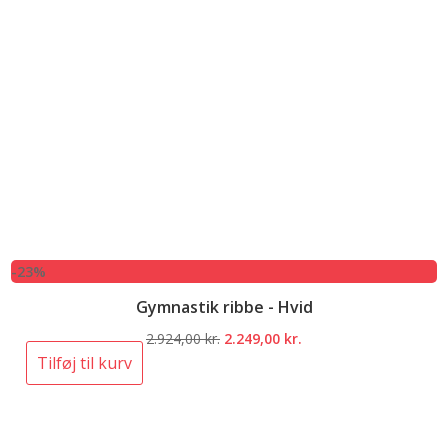
-23%
Gymnastik ribbe - Hvid
Den
Den
2.924,00
kr.
2.249,00
kr.
oprindelige
aktuelle
Tilføj til kurv
pris
pris
var:
er:
2.924,00 kr..
2.249,00 kr..