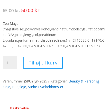
Den
Den
50,00
kr.
65,00
kr.
oprindelige
aktuelle
pris
pris
Zea Mays
var:
er:
(majsstivelse),polyvinylalkohol,vand,natriumdodecylsulfat,cocami
65,00 kr..
50,00 kr..
de DEA,propylenglycol,paraffinum
Liquidum,parfume,methylisothiazolinon,(+/- CI 16035,CI 19140,CI
42090,CI 42080,1 4 5 0 4 5 0 4 5 0 4 5 0,4 5 0 4 5 0 ,CI 15985)
Stor
Tilføj til kurv
deco
håndværksblomst
-
elfenben
Varenummer (SKU):
yn-2025
Kategorier:
Beauty & Personlig
antal
pleje
,
Hudpleje
,
Sæbe / Sæbeblomster
Beskrivelse