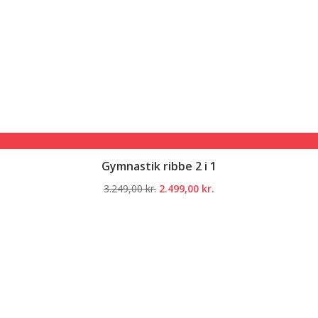
Gymnastik ribbe 2 i 1
Den
Den
3.249,00
kr.
2.499,00
kr.
oprindelige
aktuelle
pris
pris
var:
er:
3.249,00 kr..
2.499,00 kr..