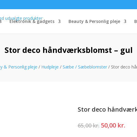
Elektronik & gadgets
Beauty & Personlig pleje
B
Stor deco håndværksblomst – gul
y & Personlig pleje
/
Hudpleje
/
Sæbe / Sæbeblomster
/ Stor deco hå
Stor deco håndværk
Den
Den
50,00
kr.
65,00
kr.
oprindelige
akt