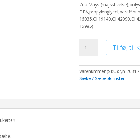
pris
pris
Zea Mays (majsstivelse),poly
var:
er:
DEA,propylenglycol,paraffinu
65,00 kr..
50,0
16035,CI 19140,CI 42090,CI 420
15985)
Stor
Tilføj til 
deco
håndværksblomst
-
gul
Varenummer (SKU):
yn-2031
antal
Sæbe / Sæbeblomster
uketter!
 sæbe.