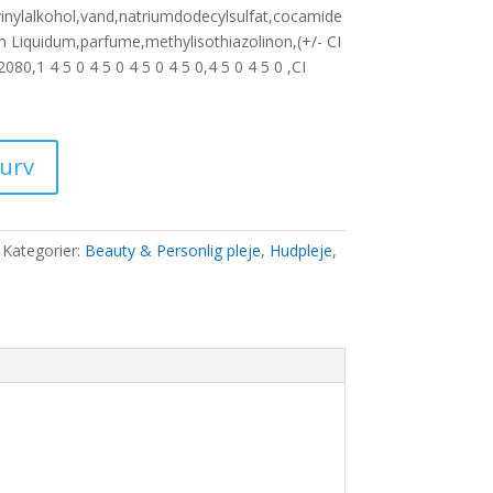
vinylalkohol,vand,natriumdodecylsulfat,cocamide
m Liquidum,parfume,methylisothiazolinon,(+/- CI
0 kr..
80,1 4 5 0 4 5 0 4 5 0 4 5 0,4 5 0 4 5 0 ,CI
kurv
Kategorier:
Beauty & Personlig pleje
,
Hudpleje
,