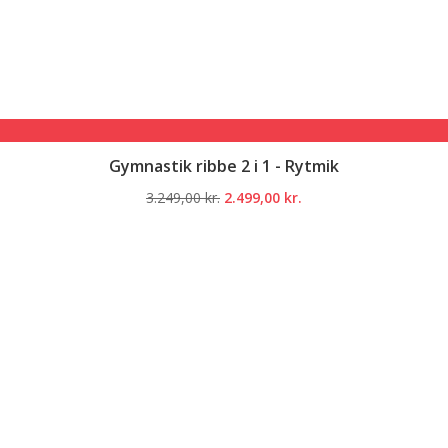
Gymnastik ribbe 2 i 1 - Rytmik
Den
Den
3.249,00
kr.
2.499,00
kr.
oprindelige
aktuelle
pris
pris
var:
er:
3.249,00 kr..
2.499,00 kr..