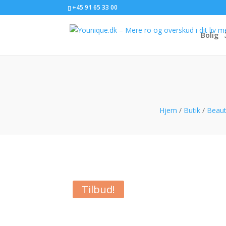
+45 91 65 33 00
Bolig
Hjem
/
Butik
/
Beaut
Tilbud!