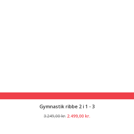
Gymnastik ribbe 2 i 1 - 3
Den
Den
3.249,00
kr.
2.499,00
kr.
oprindelige
aktuelle
pris
pris