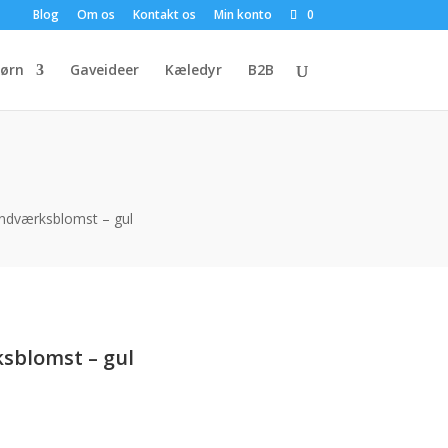
Blog
Om os
Kontakt os
Min konto
0
ørn
Gaveideer
Kæledyr
B2B
ndværksblomst – gul
sblomst – gul
uelle