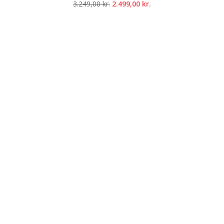
Den
Den
3.249,00
kr.
2.499,00
kr.
oprindelige
aktuelle
pris
pris
var:
er:
3.249,00 kr..
2.499,00 kr..