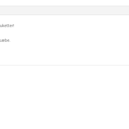
uketter!
 sæbe.