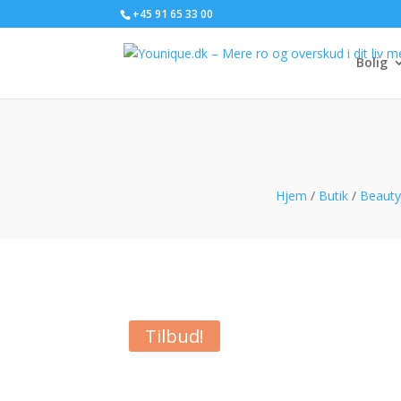
+45 91 65 33 00
Bolig
Hjem
/
Butik
/
Beauty
Tilbud!