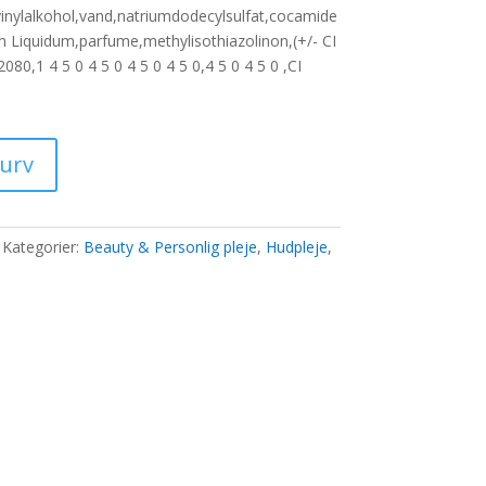
vinylalkohol,vand,natriumdodecylsulfat,cocamide
m Liquidum,parfume,methylisothiazolinon,(+/- CI
0 kr..
80,1 4 5 0 4 5 0 4 5 0 4 5 0,4 5 0 4 5 0 ,CI
kurv
Kategorier:
Beauty & Personlig pleje
,
Hudpleje
,