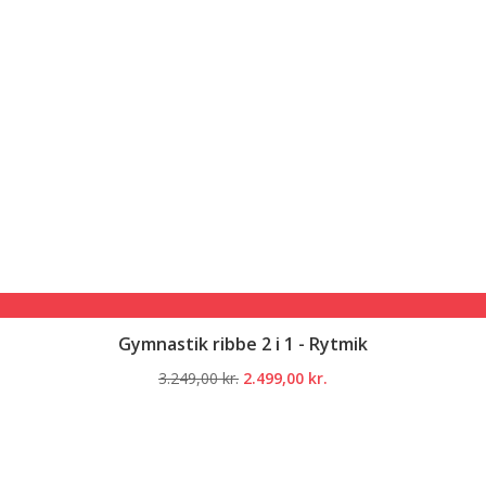
Gymnastik ribbe 2 i 1 - Rytmik
Den
Den
3.249,00
kr.
2.499,00
kr.
oprindelige
aktuelle
pris
pris
var:
er:
3.249,00 kr..
2.499,00 kr..