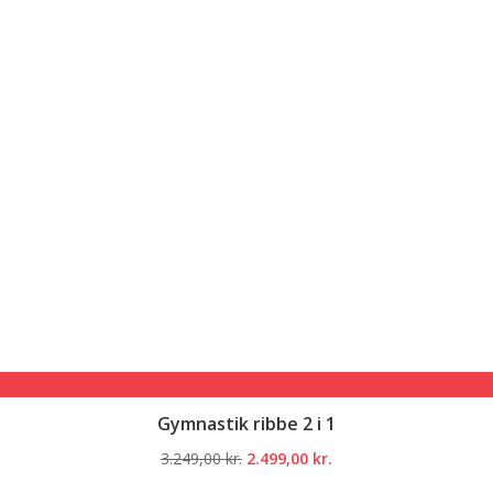
Gymnastik ribbe 2 i 1
Den
Den
3.249,00
kr.
2.499,00
kr.
oprindelige
aktuelle