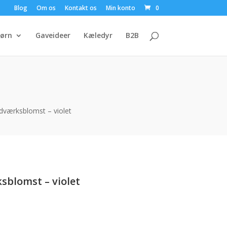
Blog
Om os
Kontakt os
Min konto
0
ørn
Gaveideer
Kæledyr
B2B
t
dværksblomst – violet
sblomst – violet
uelle