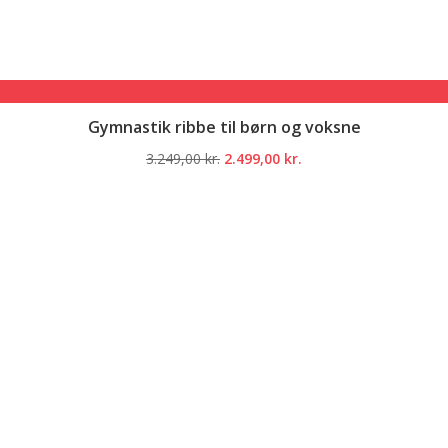
Gymnastik ribbe til børn og voksne
Den
Den
3.249,00
kr.
2.499,00
kr.
oprindelige
aktuelle
pris
pris
var:
er:
3.249,00 kr..
2.499,00 kr..