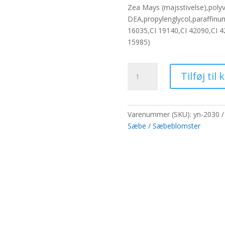
pris
pris
Zea Mays (majsstivelse),poly
var:
er:
DEA,propylenglycol,paraffinu
65,00 kr..
50,0
16035,CI 19140,CI 42090,CI 420
15985)
Stor
Tilføj til 
deco
håndværksblomst
-
violet
Varenummer (SKU):
yn-2030
antal
Sæbe / Sæbeblomster