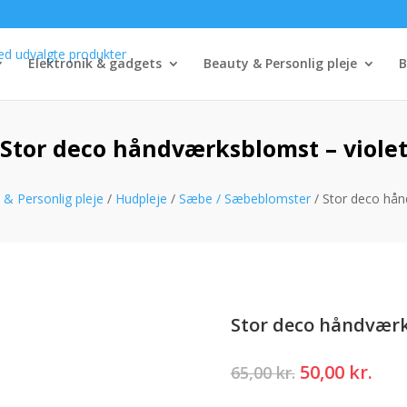
Elektronik & gadgets
Beauty & Personlig pleje
B
Stor deco håndværksblomst – viole
 & Personlig pleje
/
Hudpleje
/
Sæbe / Sæbeblomster
/ Stor deco hån
Stor deco håndværk
Den
Den
50,00
kr.
65,00
kr.
oprindelige
akt