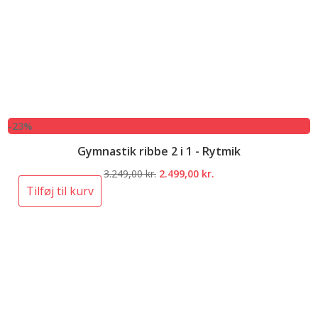
-23%
Gymnastik ribbe 2 i 1 - Rytmik
Den
Den
3.249,00
kr.
2.499,00
kr.
oprindelige
aktuelle
Tilføj til kurv
pris
pris
var:
er:
3.249,00 kr..
2.499,00 kr..