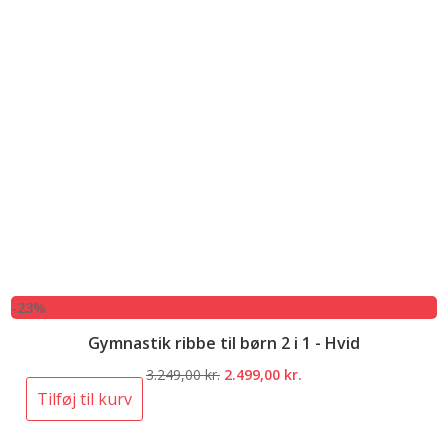
-23%
Gymnastik ribbe til børn 2 i 1 - Hvid
Den
Den
3.249,00
kr.
2.499,00
kr.
oprindelige
aktuelle
Tilføj til kurv
pris
pris
var:
er: