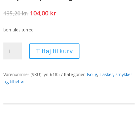
Den
Den
104,00
kr.
135,20
kr.
oprindelige
aktuelle
pris
pris
bomuldslærred
var:
er:
135,20 kr..
104,00 kr..
Stor
Tilføj til kurv
Jute
Hop
Hare
Bag
Varenummer (SKU):
yn-6185
Kategorier:
Bolig
,
Tasker, smykker
-
og tilbehør
I'm
Brave
antal