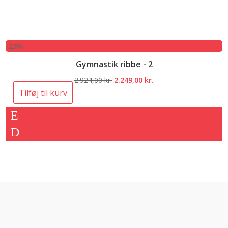
-23%
Gymnastik ribbe - 2
Den
Den
2.924,00
kr.
2.249,00
kr.
oprindelige
aktuelle
Tilføj til kurv
pris
pris
var:
er:
2.924,00 kr..
2.249,00 kr..