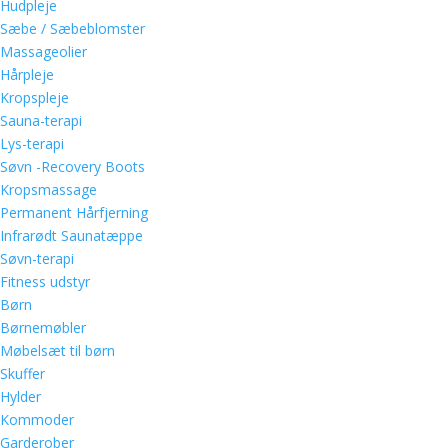
Hudpleje
Sæbe / Sæbeblomster
Massageolier
Hårpleje
Kropspleje
Sauna-terapi
Lys-terapi
Søvn -Recovery Boots
Kropsmassage
Permanent Hårfjerning
Infrarødt Saunatæppe
Søvn-terapi
Fitness udstyr
Børn
Børnemøbler
Møbelsæt til børn
Skuffer
Hylder
Kommoder
Garderober