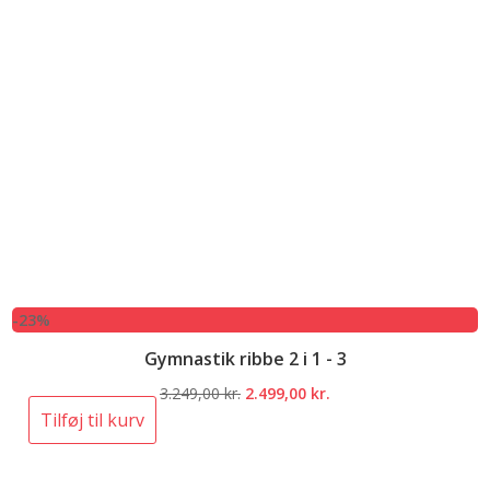
-23%
Gymnastik ribbe 2 i 1 - 3
Den
Den
3.249,00
kr.
2.499,00
kr.
oprindelige
aktuelle
Tilføj til kurv
pris
pris
var:
er: