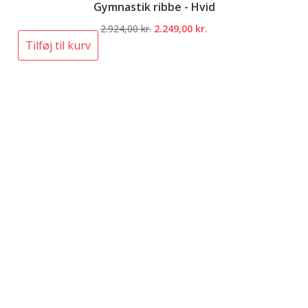
Gymnastik ribbe - Hvid
Den
Den
2.924,00
kr.
2.249,00
kr.
oprindelige
aktuelle
Tilføj til kurv
pris
pris
var:
er:
2.924,00 kr..
2.249,00 kr..