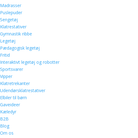
Madrasser
Puslepuder
Sengetøj
Klatrestativer
Gymnastik ribbe
Legetøj
Pædagogisk legetøj
Fritid
Interaktivt legetøj og robotter
Sportsvarer
Vipper
Klatretrekanter
Udendørsklatrestativer
Elbiler til børn
Gaveideer
Kæledyr
B2B
Blog
Om os