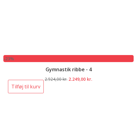
-23%
Gymnastik ribbe - 4
Den
Den
2.924,00
kr.
2.249,00
kr.
oprindelige
aktuelle
Tilføj til kurv
pris
pris
var:
er:
2.924,00 kr..
2.249,00 kr..