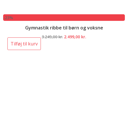
-23%
Gymnastik ribbe til børn og voksne
Den
Den
3.249,00
kr.
2.499,00
kr.
oprindelige
aktuelle
Tilføj til kurv
pris
pris
var:
er:
3.249,00 kr..
2.499,00 kr..