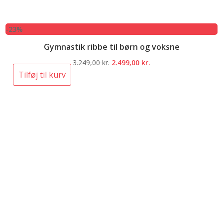
-23%
Gymnastik ribbe til børn og voksne
Den
Den
3.249,00
kr.
2.499,00
kr.
oprindelige
aktuelle
Tilføj til kurv
pris
pris
var:
er:
3.249,00 kr..
2.499,00 kr..