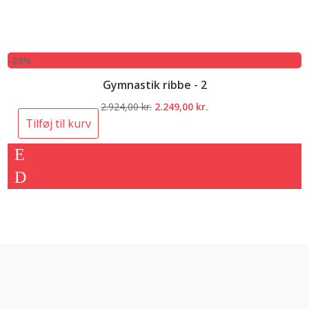
-23%
Gymnastik ribbe - 2
Den
Den
2.924,00
kr.
2.249,00
kr.
oprindelige
aktuelle
Tilføj til kurv
pris
pris
var:
er:
2.924,00 kr..
2.249,00 kr..