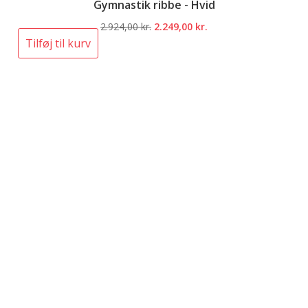
Gymnastik ribbe - Hvid
Den
Den
2.924,00
kr.
2.249,00
kr.
oprindelige
aktuelle
Tilføj til kurv
pris
pris
var:
er:
2.924,00 kr..
2.249,00 kr..