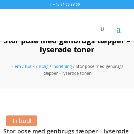
+45 91 65 33 00
Stor pose med genbrugs tæpper –
lyserøde toner
Hjem
/
Butik
/
Bolig
/
Indretning
/ Stor pose med genbrugs
tæpper – lyserøde toner
Tilbud!
Stor pose med genbrugs tæpper – lyserøde