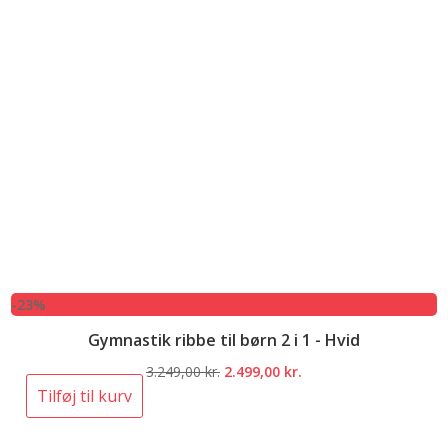
-23%
Gymnastik ribbe til børn 2 i 1 - Hvid
Den
Den
3.249,00
kr.
2.499,00
kr.
oprindelige
aktuelle
Tilføj til kurv
pris
pris
var:
er: