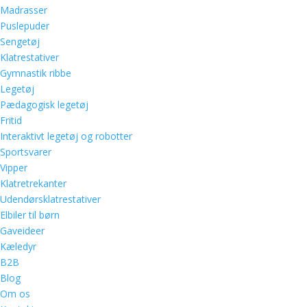
Madrasser
Puslepuder
Sengetøj
Klatrestativer
Gymnastik ribbe
Legetøj
Pædagogisk legetøj
Fritid
Interaktivt legetøj og robotter
Sportsvarer
Vipper
Klatretrekanter
Udendørsklatrestativer
Elbiler til børn
Gaveideer
Kæledyr
B2B
Blog
Om os