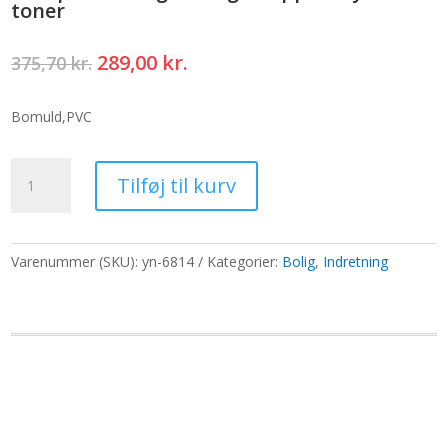
toner
Den
Den
289,00
kr.
375,70
kr.
oprindelige
aktuelle
pris
pris
Bomuld,PVC
var:
er:
375,70 kr..
289,00 kr..
Stor
Tilføj til kurv
pose
med
genbrugs
tæpper
Varenummer (SKU):
yn-6814
Kategorier:
Bolig
,
Indretning
-
lyserøde
toner
antal