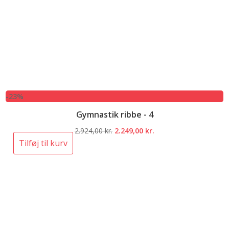
-23%
Gymnastik ribbe - 4
Den
Den
2.924,00
kr.
2.249,00
kr.
oprindelige
aktuelle
Tilføj til kurv
pris
pris
var:
er:
2.924,00 kr..
2.249,00 kr..