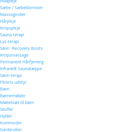
Hudpleje
Sæbe / Sæbeblomster
Massageolier
Hårpleje
Kropspleje
Sauna-terapi
Lys-terapi
Søvn -Recovery Boots
Kropsmassage
Permanent Hårfjerning
Infrarødt Saunatæppe
Søvn-terapi
Fitness udstyr
Børn
Børnemøbler
Møbelsæt til børn
Skuffer
Hylder
Kommoder
Garderober