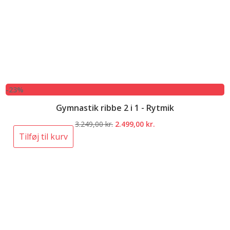
-23%
Gymnastik ribbe 2 i 1 - Rytmik
Den
Den
3.249,00
kr.
2.499,00
kr.
oprindelige
aktuelle
Tilføj til kurv
pris
pris
var:
er:
3.249,00 kr..
2.499,00 kr..