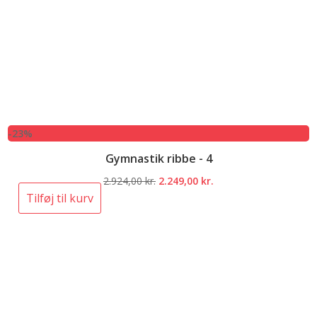
-23%
Gymnastik ribbe - 4
Den
Den
2.924,00
kr.
2.249,00
kr.
oprindelige
aktuelle
Tilføj til kurv
pris
pris
var:
er:
2.924,00 kr..
2.249,00 kr..