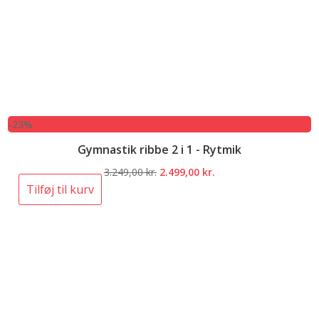
-23%
Gymnastik ribbe 2 i 1 - Rytmik
Den
Den
3.249,00
kr.
2.499,00
kr.
oprindelige
aktuelle
Tilføj til kurv
pris
pris
var:
er:
3.249,00 kr..
2.499,00 kr..