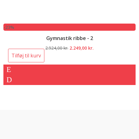
-23%
Gymnastik ribbe - 2
Den
Den
2.924,00
kr.
2.249,00
kr.
oprindelige
aktuelle
Tilføj til kurv
pris
pris
var:
er:
2.924,00 kr..
2.249,00 kr..