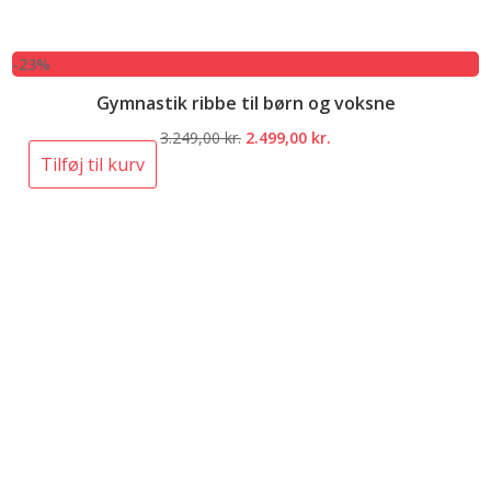
-23%
Gymnastik ribbe til børn og voksne
Den
Den
3.249,00
kr.
2.499,00
kr.
oprindelige
aktuelle
Tilføj til kurv
pris
pris
var:
er:
3.249,00 kr..
2.499,00 kr..