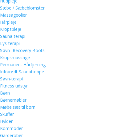
Hudpleje
Sæbe / Sæbeblomster
Massageolier
Hårpleje
Kropspleje
Sauna-terapi
Lys-terapi
Søvn -Recovery Boots
Kropsmassage
Permanent Hårfjerning
Infrarødt Saunatæppe
Søvn-terapi
Fitness udstyr
Børn
Børnemøbler
Møbelsæt til børn
Skuffer
Hylder
Kommoder
Garderober