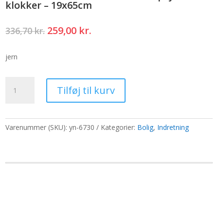
klokker – 19x65cm
Den
Den
259,00
kr.
336,70
kr.
oprindelige
aktuelle
pris
pris
jern
var:
er:
336,70 kr..
259,00 kr..
Store
Tilføj til kurv
indiske
Hamsa-
klokker
-
Varenummer (SKU):
yn-6730
Kategorier:
Bolig
,
Indretning
Spejl
5-
klokker
-
19x65cm
antal