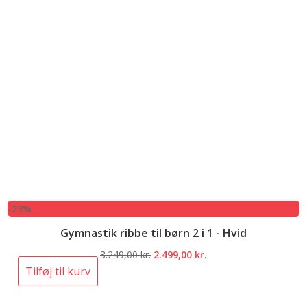
-23%
Gymnastik ribbe til børn 2 i 1 - Hvid
Den
Den
3.249,00
kr.
2.499,00
kr.
oprindelige
aktuelle
Tilføj til kurv
pris
pris
var:
er: