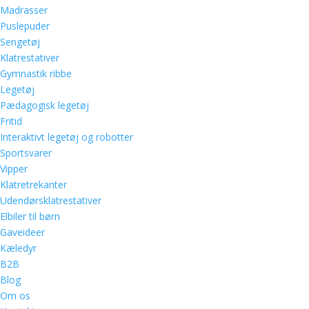
Madrasser
Puslepuder
Sengetøj
Klatrestativer
Gymnastik ribbe
Legetøj
Pædagogisk legetøj
Fritid
Interaktivt legetøj og robotter
Sportsvarer
Vipper
Klatretrekanter
Udendørsklatrestativer
Elbiler til børn
Gaveideer
Kæledyr
B2B
Blog
Om os