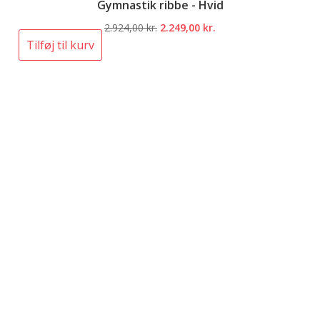
Gymnastik ribbe - Hvid
Den
Den
2.924,00
kr.
2.249,00
kr.
oprindelige
aktuelle
Tilføj til kurv
pris
pris
var:
er:
2.924,00 kr..
2.249,00 kr..