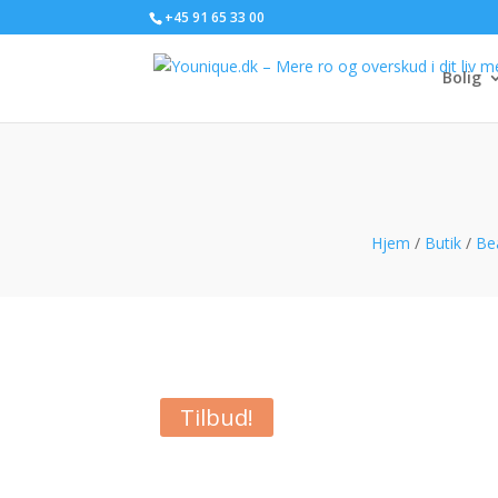
+45 91 65 33 00
Bolig
Hjem
/
Butik
/
Bea
Tilbud!