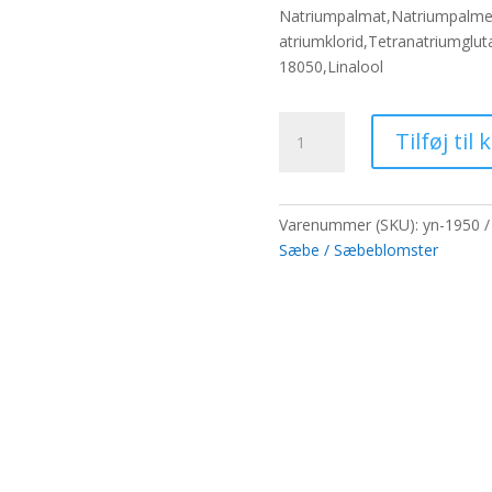
pris
pri
Natriumpalmat,Natriumpalmek
var:
er:
atriumklorid,Tetranatriumglut
120,90 kr..
93,
18050,Linalool
Syrenblomster
Tilføj til 
Gæstesæber
antal
Varenummer (SKU):
yn-1950
Sæbe / Sæbeblomster