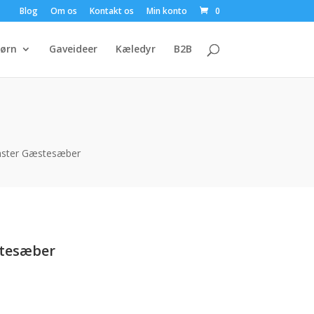
Blog
Om os
Kontakt os
Min konto
0
ørn
Gaveideer
Kæledyr
B2B
mster Gæstesæber
tesæber
n
e
tuelle