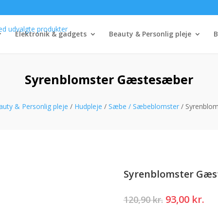
Elektronik & gadgets
Beauty & Personlig pleje
B
Syrenblomster Gæstesæber
uty & Personlig pleje
/
Hudpleje
/
Sæbe / Sæbeblomster
/ Syrenblo
Syrenblomster Gæs
Den
De
93,00
kr.
120,90
kr.
oprindelig
ak