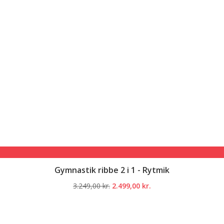
Gymnastik ribbe 2 i 1 - Rytmik
Den
Den
3.249,00
kr.
2.499,00
kr.
oprindelige
aktuelle
pris
pris
var:
er: