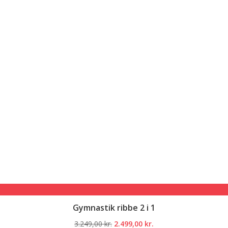
Gymnastik ribbe 2 i 1
Den
Den
3.249,00
kr.
2.499,00
kr.