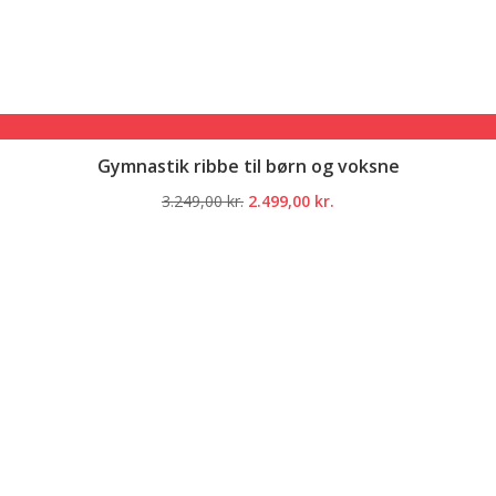
Gymnastik ribbe til børn og voksne
Den
Den
3.249,00
kr.
2.499,00
kr.
oprindelige
aktuelle
pris
pris
var:
er:
3.249,00 kr..
2.499,00 kr..