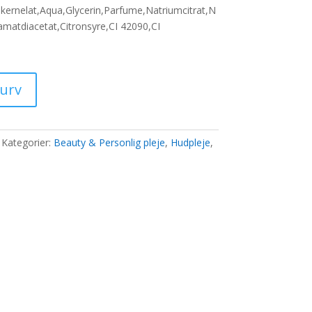
s
ernelat,Aqua,Glycerin,Parfume,Natriumcitrat,N
amatdiacetat,Citronsyre,CI 42090,CI
00 kr..
kurv
Kategorier:
Beauty & Personlig pleje
,
Hudpleje
,