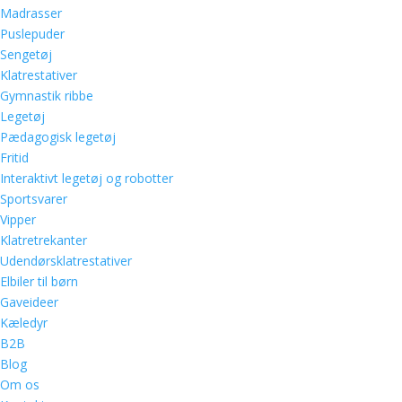
Madrasser
Puslepuder
Sengetøj
Klatrestativer
Gymnastik ribbe
Legetøj
Pædagogisk legetøj
Fritid
Interaktivt legetøj og robotter
Sportsvarer
Vipper
Klatretrekanter
Udendørsklatrestativer
Elbiler til børn
Gaveideer
Kæledyr
B2B
Blog
Om os