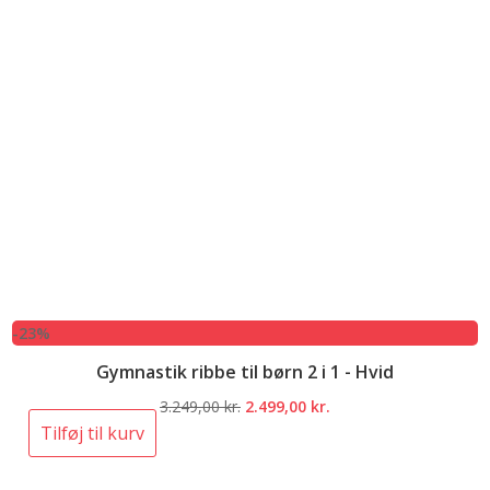
-23%
Gymnastik ribbe til børn 2 i 1 - Hvid
Den
Den
3.249,00
kr.
2.499,00
kr.
oprindelige
aktuelle
Tilføj til kurv
pris
pris
var:
er: