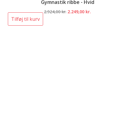
Gymnastik ribbe - Hvid
Den
Den
2.924,00
kr.
2.249,00
kr.
oprindelige
aktuelle
Tilføj til kurv
pris
pris
var:
er:
2.924,00 kr..
2.249,00 kr..