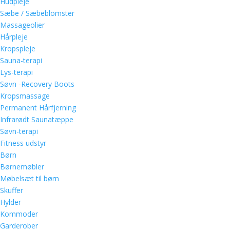
Hudpleje
Sæbe / Sæbeblomster
Massageolier
Hårpleje
Kropspleje
Sauna-terapi
Lys-terapi
Søvn -Recovery Boots
Kropsmassage
Permanent Hårfjerning
Infrarødt Saunatæppe
Søvn-terapi
Fitness udstyr
Børn
Børnemøbler
Møbelsæt til børn
Skuffer
Hylder
Kommoder
Garderober