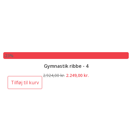
-23%
Gymnastik ribbe - 4
Den
Den
2.924,00
kr.
2.249,00
kr.
oprindelige
aktuelle
Tilføj til kurv
pris
pris
var:
er:
2.924,00 kr..
2.249,00 kr..