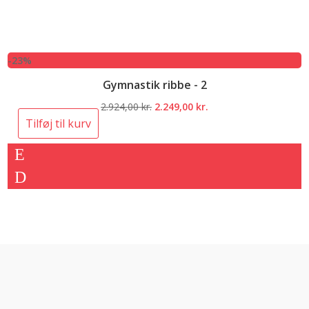
-23%
Gymnastik ribbe - 2
Den
Den
2.924,00
kr.
2.249,00
kr.
oprindelige
aktuelle
Tilføj til kurv
pris
pris
var:
er:
2.924,00 kr..
2.249,00 kr..