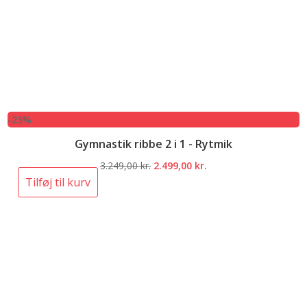
-23%
Gymnastik ribbe 2 i 1 - Rytmik
Den
Den
3.249,00
kr.
2.499,00
kr.
oprindelige
aktuelle
Tilføj til kurv
pris
pris
var:
er:
3.249,00 kr..
2.499,00 kr..