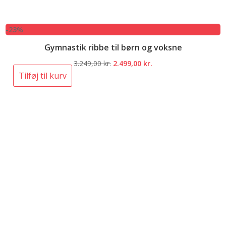
-23%
Gymnastik ribbe til børn og voksne
Den
Den
3.249,00
kr.
2.499,00
kr.
oprindelige
aktuelle
Tilføj til kurv
pris
pris
var:
er:
3.249,00 kr..
2.499,00 kr..