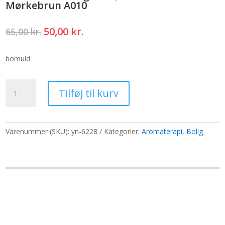
Mørkebrun A010
Den
Den
50,00
kr.
65,00
kr.
oprindelige
aktuelle
pris
pris
bomuld
var:
er:
65,00 kr..
50,00 kr..
Tilbehørsledninger
Tilføj til kurv
-
2,5
mm
x
Varenummer (SKU):
yn-6228
Kategorier:
Aromaterapi
,
Bolig
55
cm
-
Mørkebrun
A010
antal