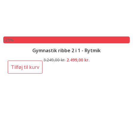
-23%
Gymnastik ribbe 2 i 1 - Rytmik
Den
Den
3.249,00
kr.
2.499,00
kr.
oprindelige
aktuelle
Tilføj til kurv
pris
pris
var:
er:
3.249,00 kr..
2.499,00 kr..