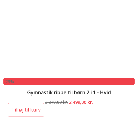
-23%
Gymnastik ribbe til børn 2 i 1 - Hvid
Den
Den
3.249,00
kr.
2.499,00
kr.
oprindelige
aktuelle
Tilføj til kurv
pris
pris
var:
er:
3.249,00 kr..
2.499,00 kr..