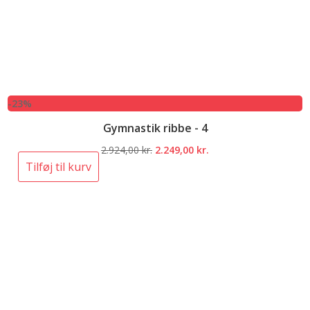
-23%
Gymnastik ribbe - 4
Den
Den
2.924,00
kr.
2.249,00
kr.
oprindelige
aktuelle
Tilføj til kurv
pris
pris
var:
er:
2.924,00 kr..
2.249,00 kr..