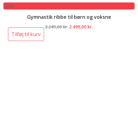
-23%
Gymnastik ribbe til børn og voksne
Den
Den
3.249,00
kr.
2.499,00
kr.
oprindelige
aktuelle
Tilføj til kurv
pris
pris
var:
er:
3.249,00 kr..
2.499,00 kr..