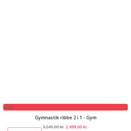
-23%
Gymnastik ribbe 2 i 1 - Gym
Den
Den
3.249,00
kr.
2.499,00
kr.