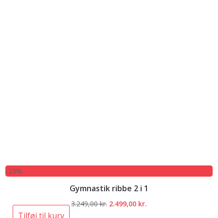
-23%
Gymnastik ribbe 2 i 1
Den
Den
3.249,00
kr.
2.499,00
kr.
oprindelige
aktuelle
Tilføj til kurv