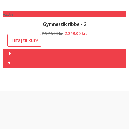
-23%
Gymnastik ribbe - 2
Den
Den
2.924,00
kr.
2.249,00
kr.
oprindelige
aktuelle
Tilføj til kurv
pris
pris
var:
er:
2.924,00 kr..
2.249,00 kr..