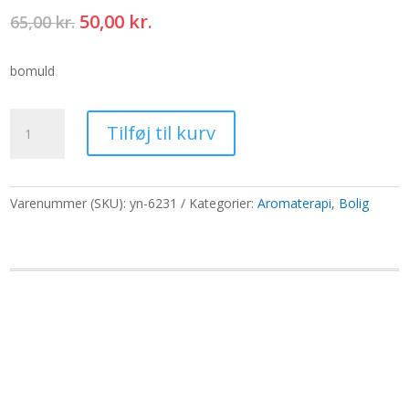
Den
Den
50,00
kr.
65,00
kr.
oprindelige
aktuelle
pris
pris
bomuld
var:
er:
65,00 kr..
50,00 kr..
Tilbehørsledninger
Tilføj til kurv
-
2,5
mm
x
Varenummer (SKU):
yn-6231
Kategorier:
Aromaterapi
,
Bolig
55
cm
-
Rød
A056
antal