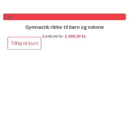
-23%
Gymnastik ribbe til børn og voksne
Den
Den
3.249,00
kr.
2.499,00
kr.
oprindelige
aktuelle
Tilføj til kurv
pris
pris
var:
er:
3.249,00 kr..
2.499,00 kr..