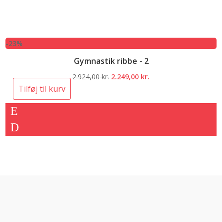
-23%
Gymnastik ribbe - 2
Den
Den
2.924,00
kr.
2.249,00
kr.
oprindelige
aktuelle
Tilføj til kurv
pris
pris
var:
er:
2.924,00 kr..
2.249,00 kr..