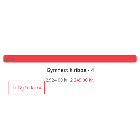
-23%
Gymnastik ribbe - 4
Den
Den
2.924,00
kr.
2.249,00
kr.
oprindelige
aktuelle
Tilføj til kurv
pris
pris
var:
er:
2.924,00 kr..
2.249,00 kr..