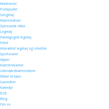
Madrasser
Puslepuder
Sengetøj
Klatrestativer
Gymnastik ribbe
Legetøj
Pædagogisk legetøj
Fritid
Interaktivt legetøj og robotter
Sportsvarer
Vipper
Klatretrekanter
Udendørsklatrestativer
Elbiler til børn
Gaveideer
Kæledyr
B2B
Blog
Om os