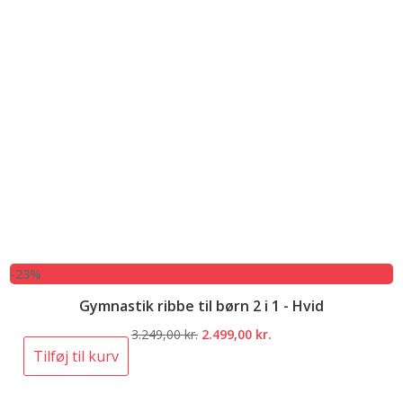
-23%
Gymnastik ribbe til børn 2 i 1 - Hvid
Den
Den
3.249,00
kr.
2.499,00
kr.
oprindelige
aktuelle
Tilføj til kurv
pris
pris
var:
er: