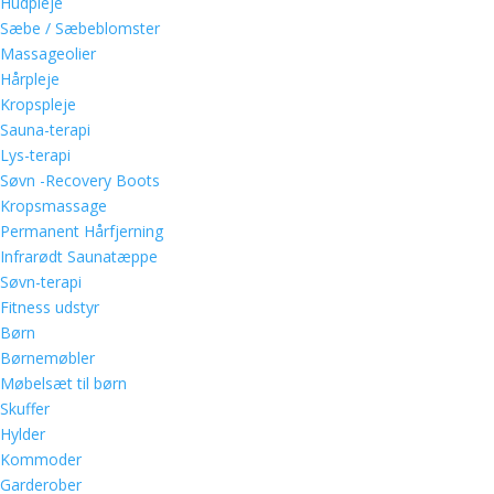
Hudpleje
Sæbe / Sæbeblomster
Massageolier
Hårpleje
Kropspleje
Sauna-terapi
Lys-terapi
Søvn -Recovery Boots
Kropsmassage
Permanent Hårfjerning
Infrarødt Saunatæppe
Søvn-terapi
Fitness udstyr
Børn
Børnemøbler
Møbelsæt til børn
Skuffer
Hylder
Kommoder
Garderober