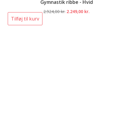
Gymnastik ribbe - Hvid
Den
Den
2.924,00
kr.
2.249,00
kr.
oprindelige
aktuelle
Tilføj til kurv
pris
pris
var:
er:
2.924,00 kr..
2.249,00 kr..