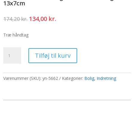
13x7cm
Den
Den
134,00
kr.
174,20
kr.
oprindelige
aktuelle
pris
pris
Træ håndtag
var:
er:
174,20 kr..
134,00 kr..
Træskål
Tilføj til kurv
til
tilbud
og
ritualer
Varenummer (SKU):
yn-5662
Kategorier:
Bolig
,
Indretning
-
Pentagon
-
13x7cm
antal