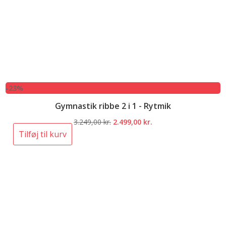
-23%
Gymnastik ribbe 2 i 1 - Rytmik
Den
Den
3.249,00
kr.
2.499,00
kr.
oprindelige
aktuelle
Tilføj til kurv
pris
pris
var:
er:
3.249,00 kr..
2.499,00 kr..