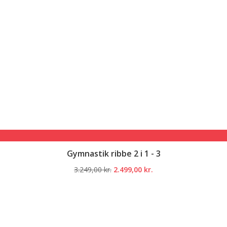
Gymnastik ribbe 2 i 1 - 3
Den
Den
3.249,00
kr.
2.499,00
kr.
oprindelige
aktuelle
pris
pris
var:
er:
3.249,00 kr..
2.499,00 kr..