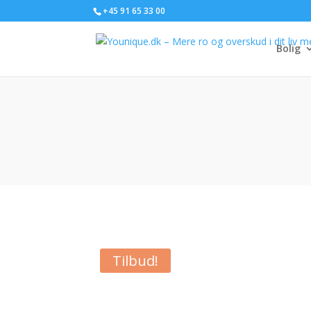
+45 91 65 33 00
Bolig
Tilbud!