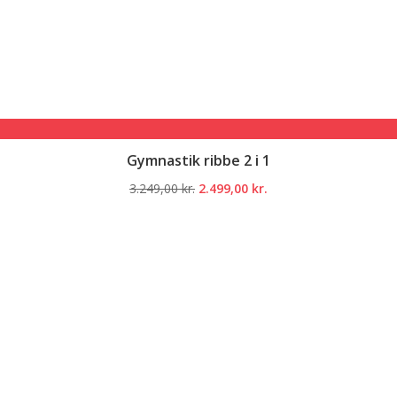
Gymnastik ribbe 2 i 1
Den
Den
3.249,00
kr.
2.499,00
kr.
oprindelige
aktuelle
pris
pris
var:
er:
3.249,00 kr..
2.499,00 kr..