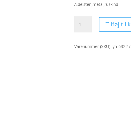
pris
p
Ædelsten,metal,ruskind
var:
er
306,80 kr..
23
Udstillingsbakke
Tilføj til 
35x24cm
antal
Varenummer (SKU):
yn-6322