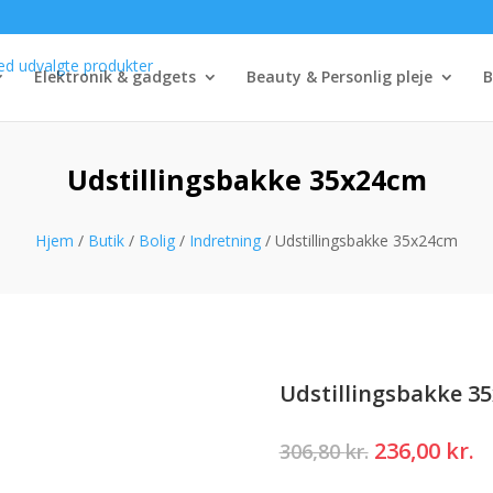
Elektronik & gadgets
Beauty & Personlig pleje
B
Udstillingsbakke 35x24cm
Hjem
/
Butik
/
Bolig
/
Indretning
/ Udstillingsbakke 35x24cm
Udstillingsbakke 3
Den
D
236,00
kr.
306,80
kr.
oprindelig
a