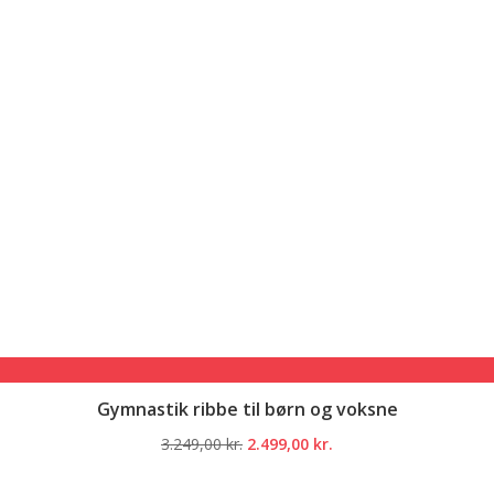
Gymnastik ribbe til børn og voksne
Den
Den
3.249,00
kr.
2.499,00
kr.
oprindelige
aktuelle
pris
pris