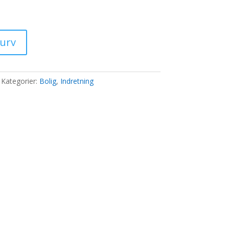
ris
:
6,00 kr..
kurv
Kategorier:
Bolig
,
Indretning