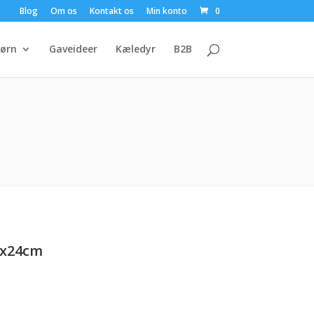
Blog
Om os
Kontakt os
Min konto
0
ørn
Gaveideer
Kæledyr
B2B
5x24cm
en
e
ktuelle