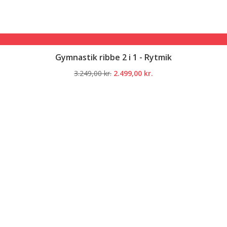
Gymnastik ribbe 2 i 1 - Rytmik
Den
Den
3.249,00
kr.
2.499,00
kr.
oprindelige
aktuelle
pris
pris
var:
er:
3.249,00 kr..
2.499,00 kr..