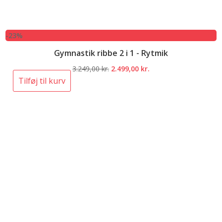
-23%
Gymnastik ribbe 2 i 1 - Rytmik
Den
Den
3.249,00
kr.
2.499,00
kr.
oprindelige
aktuelle
Tilføj til kurv
pris
pris
var:
er:
3.249,00 kr..
2.499,00 kr..