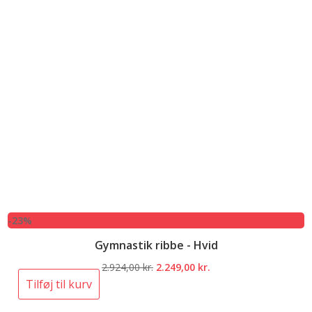
-23%
Gymnastik ribbe - Hvid
Den
Den
2.924,00
kr.
2.249,00
kr.
oprindelige
aktuelle
Tilføj til kurv
pris
pris