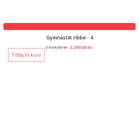
-23%
Gymnastik ribbe - 4
Den
Den
2.924,00
kr.
2.249,00
kr.
oprindelige
aktuelle
Tilføj til kurv
pris
pris
var:
er:
2.924,00 kr..
2.249,00 kr..