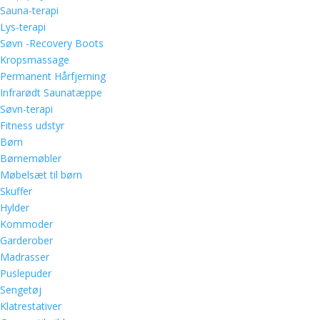
Sauna-terapi
Lys-terapi
Søvn -Recovery Boots
Kropsmassage
Permanent Hårfjerning
Infrarødt Saunatæppe
Søvn-terapi
Fitness udstyr
Børn
Børnemøbler
Møbelsæt til børn
Skuffer
Hylder
Kommoder
Garderober
Madrasser
Puslepuder
Sengetøj
Klatrestativer