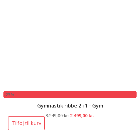
-23%
Gymnastik ribbe 2 i 1 - Gym
Den
Den
3.249,00
kr.
2.499,00
kr.
oprindelige
aktuelle
Tilføj til kurv
pris
pris
var:
er: