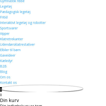
Gymnastik ribbe
Legetøj
Pædagogisk legetøj
Fritid
Interaktivt legetøj og robotter
Sportsvarer
Vipper
Klatretrekanter
Udendørsklatrestativer
Elbiler til børn
Gaveideer
Kæledyr
B2B
Blog
Om os
Kontakt os
0
0
Din kurv
Din indkøbskurv er tom