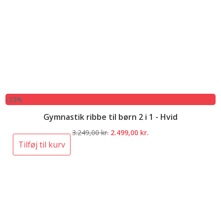
-23%
Gymnastik ribbe til børn 2 i 1 - Hvid
Den
Den
3.249,00
kr.
2.499,00
kr.
oprindelige
aktuelle
Tilføj til kurv
pris
pris
var:
er:
3.249,00 kr..
2.499,00 kr..