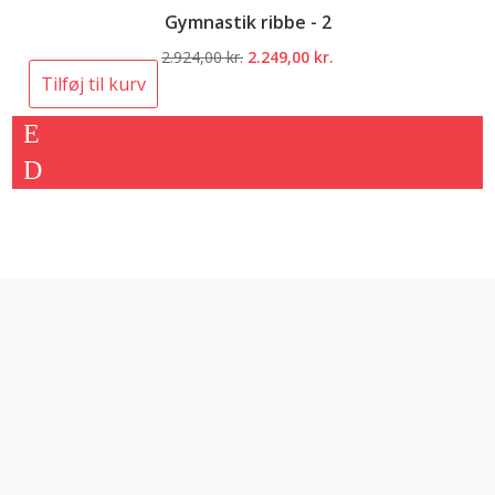
Gymnastik ribbe - 2
Den
Den
2.924,00
kr.
2.249,00
kr.
oprindelige
aktuelle
Tilføj til kurv
pris
pris
var:
er:
2.924,00 kr..
2.249,00 kr..