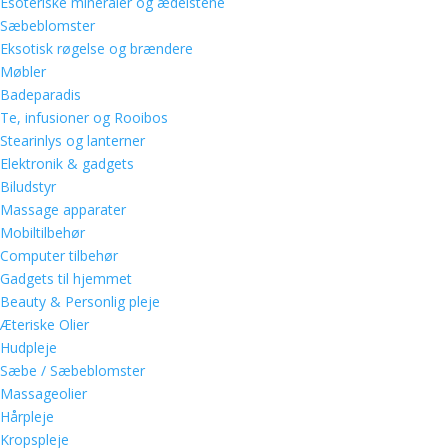
Esoteriske mineraler og ædelstene
Sæbeblomster
Eksotisk røgelse og brændere
Møbler
Badeparadis
Te, infusioner og Rooibos
Stearinlys og lanterner
Elektronik & gadgets
Biludstyr
Massage apparater
Mobiltilbehør
Computer tilbehør
Gadgets til hjemmet
Beauty & Personlig pleje
Æteriske Olier
Hudpleje
Sæbe / Sæbeblomster
Massageolier
Hårpleje
Kropspleje