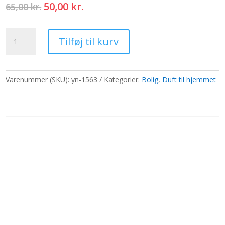
Den
Den
50,00
kr.
65,00
kr.
oprindelige
aktuelle
pris
pris
Værelse
var:
er:
Tilføj til kurv
-
65,00 kr..
50,00 kr..
Boudoir
Passion
antal
Varenummer (SKU):
yn-1563
Kategorier:
Bolig
,
Duft til hjemmet