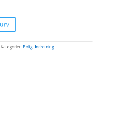
ris
:
6,00 kr..
kurv
Kategorier:
Bolig
,
Indretning