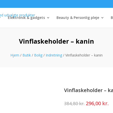
Elektronik & gadgets
Beauty & Personlig pleje
B
Vinflaskeholder – kanin
Hjem
/
Butik
/
Bolig
/
Indretning
/ Vinflaskeholder – kanin
Vinflaskeholder – k
Den
D
296,00
kr.
384,80
kr.
oprindelig
a