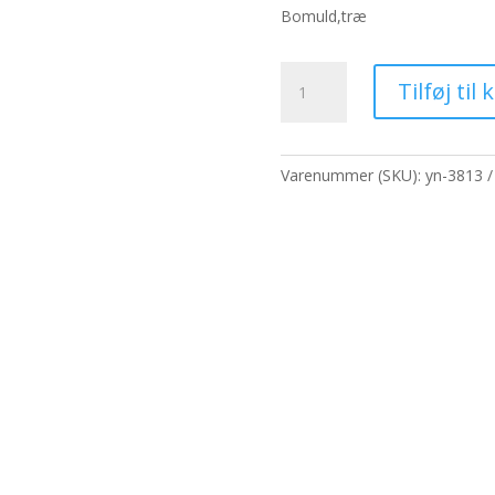
pris
p
Bomuld,træ
var:
er
384,80 kr..
29
Vinflaskeholder
Tilføj til 
-
kanin
antal
Varenummer (SKU):
yn-3813