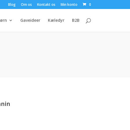
Blog
Om os
Kontakt os
Min konto
0
ørn
Gaveideer
Kæledyr
B2B
anin
en
e
ktuelle