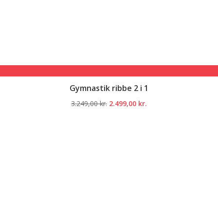
Gymnastik ribbe 2 i 1
Den
Den
3.249,00
kr.
2.499,00
kr.
oprindelige
aktuelle
pris
pris
var:
er:
3.249,00 kr..
2.499,00 kr..