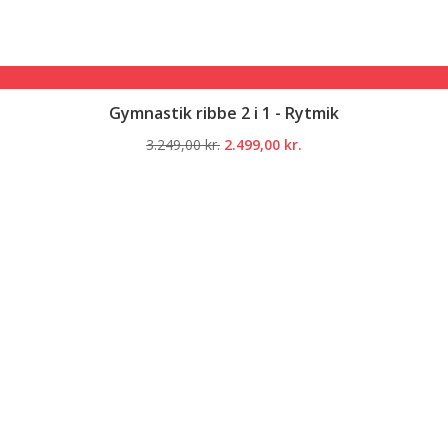
Gymnastik ribbe 2 i 1 - Rytmik
Den
Den
3.249,00
kr.
2.499,00
kr.
oprindelige
aktuelle
pris
pris
var:
er:
3.249,00 kr..
2.499,00 kr..