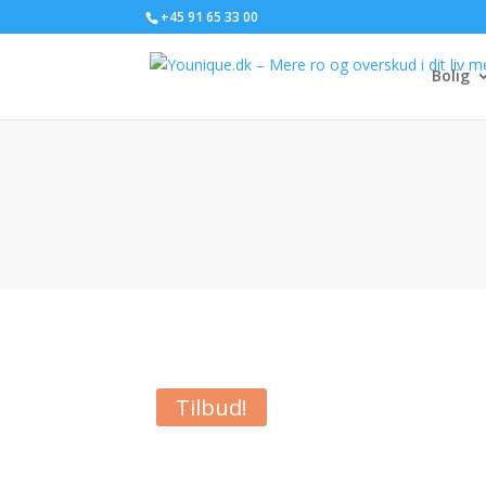
+45 91 65 33 00
Bolig
Tilbud!