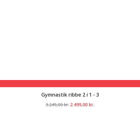
Gymnastik ribbe 2 i 1 - 3
Den
Den
3.249,00
kr.
2.499,00
kr.
oprindelige
aktuelle
pris
pris
var:
er:
3.249,00 kr..
2.499,00 kr..