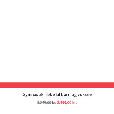
Gymnastik ribbe til børn og voksne
Den
Den
3.249,00
kr.
2.499,00
kr.
oprindelige
aktuelle
pris
pris