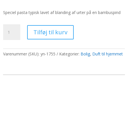
oprindelige
aktuelle
pris
pris
Speciel pasta typisk lavet af blanding af urter på en bambuspind
var:
er:
65,00 kr..
50,00 kr..
Violet
Tilføj til kurv
røgelseskegler
antal
Varenummer (SKU):
yn-1755
Kategorier:
Bolig
,
Duft til hjemmet