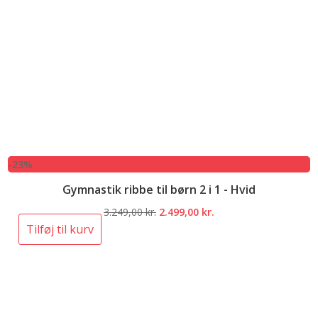
-23%
Gymnastik ribbe til børn 2 i 1 - Hvid
Den
Den
3.249,00
kr.
2.499,00
kr.
oprindelige
aktuelle
Tilføj til kurv
pris
pris
var:
er:
3.249,00 kr..
2.499,00 kr..