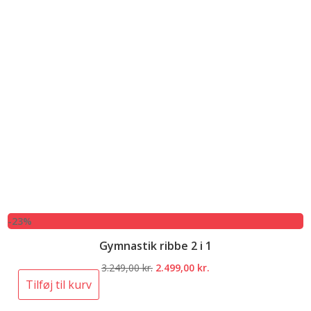
-23%
Gymnastik ribbe 2 i 1
Den
Den
3.249,00
kr.
2.499,00
kr.
oprindelige
aktuelle
Tilføj til kurv
pris
pris