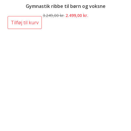
Gymnastik ribbe til børn og voksne
Den
Den
3.249,00
kr.
2.499,00
kr.
oprindelige
aktuelle
Tilføj til kurv
pris
pris
var:
er:
3.249,00 kr..
2.499,00 kr..