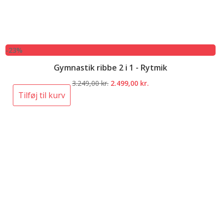
-23%
Gymnastik ribbe 2 i 1 - Rytmik
Den
Den
3.249,00
kr.
2.499,00
kr.
oprindelige
aktuelle
Tilføj til kurv
pris
pris
var:
er:
3.249,00 kr..
2.499,00 kr..