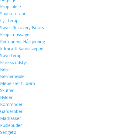
Kropspleje
Sauna-terapi
Lys-terapi
Søvn -Recovery Boots
Kropsmassage
Permanent Hårfjerning
Infrarødt Saunatæppe
Søvn-terapi
Fitness udstyr
Børn
Børnemøbler
Møbelsæt til børn
Skuffer
Hylder
Kommoder
Garderober
Madrasser
Puslepuder
Sengetøj