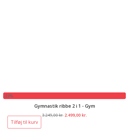
-23%
Gymnastik ribbe 2 i 1 - Gym
Den
Den
3.249,00
kr.
2.499,00
kr.
oprindelige
aktuelle
Tilføj til kurv
pris
pris