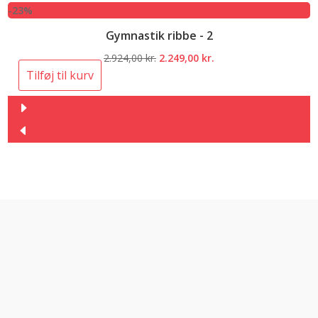
-23%
Gymnastik ribbe - 2
Den
Den
2.924,00
kr.
2.249,00
kr.
oprindelige
aktuelle
Tilføj til kurv
pris
pris
var:
er:
2.924,00 kr..
2.249,00 kr..