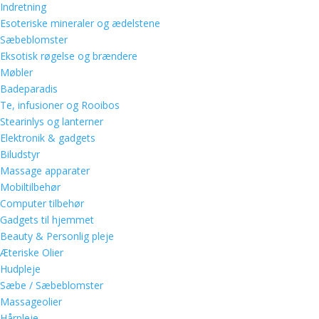
Indretning
Esoteriske mineraler og ædelstene
Sæbeblomster
Eksotisk røgelse og brændere
Møbler
Badeparadis
Te, infusioner og Rooibos
Stearinlys og lanterner
Elektronik & gadgets
Biludstyr
Massage apparater
Mobiltilbehør
Computer tilbehør
Gadgets til hjemmet
Beauty & Personlig pleje
Æteriske Olier
Hudpleje
Sæbe / Sæbeblomster
Massageolier
Hårpleje