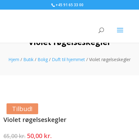
+45 91 65 33 00
Violet røgelseskegler
Hjem
/
Butik
/
Bolig
/
Duft til hjemmet
/ Violet røgelseskegler
Tilbud!
Violet røgelseskegler
Den
Den
50,00
kr.
65,00
kr.