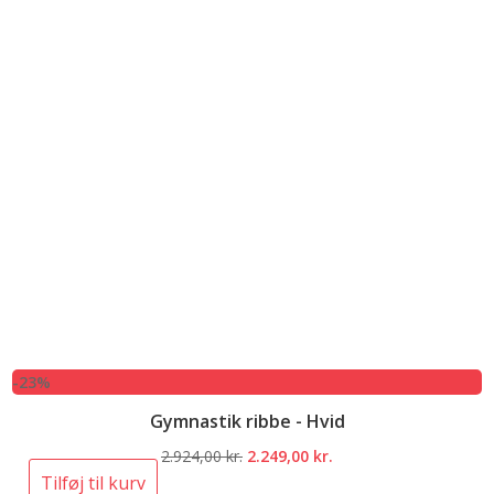
-23%
Gymnastik ribbe - Hvid
Den
Den
2.924,00
kr.
2.249,00
kr.
oprindelige
aktuelle
Tilføj til kurv