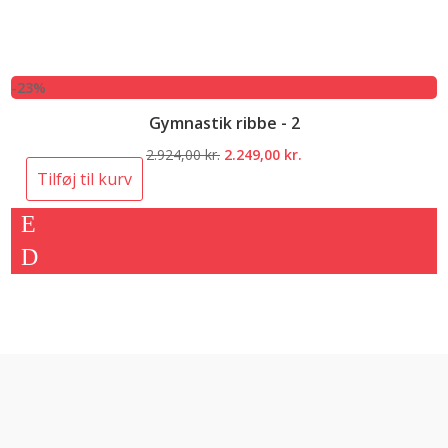
-23%
Gymnastik ribbe - 2
Den
Den
2.924,00
kr.
2.249,00
kr.
oprindelige
aktuelle
Tilføj til kurv
pris
pris
var:
er:
2.924,00 kr..
2.249,00 kr..