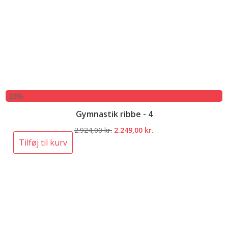
-23%
Gymnastik ribbe - 4
Den
Den
2.924,00
kr.
2.249,00
kr.
oprindelige
aktuelle
Tilføj til kurv
pris
pris
var:
er:
2.924,00 kr..
2.249,00 kr..