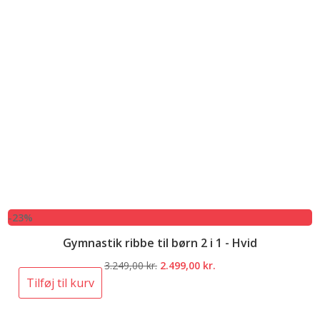
-23%
Gymnastik ribbe til børn 2 i 1 - Hvid
Den
Den
3.249,00
kr.
2.499,00
kr.
oprindelige
aktuelle
Tilføj til kurv
pris
pris
var:
er: