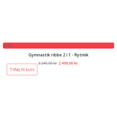
-23%
Gymnastik ribbe 2 i 1 - Rytmik
Den
Den
3.249,00
kr.
2.499,00
kr.
oprindelige
aktuelle
Tilføj til kurv
pris
pris
var:
er:
3.249,00 kr..
2.499,00 kr..