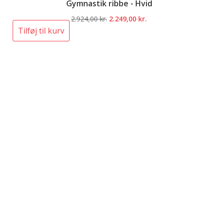
Gymnastik ribbe - Hvid
Den
Den
2.924,00
kr.
2.249,00
kr.
oprindelige
aktuelle
Tilføj til kurv
pris
pris
var:
er:
2.924,00 kr..
2.249,00 kr..