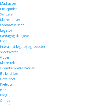
Madrasser
Puslepuder
Sengetøj
Klatrestativer
Gymnastik ribbe
Legetøj
Pædagogisk legetøj
Fritid
Interaktivt legetøj og robotter
Sportsvarer
Vipper
Klatretrekanter
Udendørsklatrestativer
Elbiler til børn
Gaveideer
Kæledyr
B2B
Blog
Om os