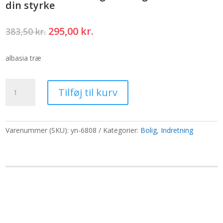
din styrke
Den
Den
295,00
kr.
383,50
kr.
oprindelige
aktuelle
pris
pris
albasia træ
var:
er:
383,50 kr..
295,00 kr..
Wooden
Tilføj til kurv
Woman
Yoga
-
Antigua
Varenummer (SKU):
yn-6808
Kategorier:
Bolig
,
Indretning
-
Stræk
din
styrke
antal