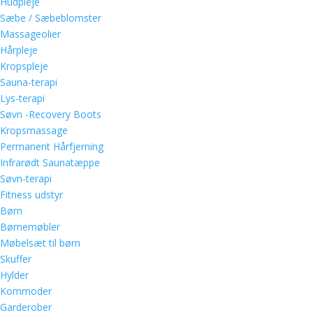
Hudpleje
Sæbe / Sæbeblomster
Massageolier
Hårpleje
Kropspleje
Sauna-terapi
Lys-terapi
Søvn -Recovery Boots
Kropsmassage
Permanent Hårfjerning
Infrarødt Saunatæppe
Søvn-terapi
Fitness udstyr
Børn
Børnemøbler
Møbelsæt til børn
Skuffer
Hylder
Kommoder
Garderober