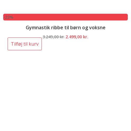
-23%
Gymnastik ribbe til børn og voksne
Den
Den
3.249,00
kr.
2.499,00
kr.
oprindelige
aktuelle
Tilføj til kurv
pris
pris
var:
er:
3.249,00 kr..
2.499,00 kr..