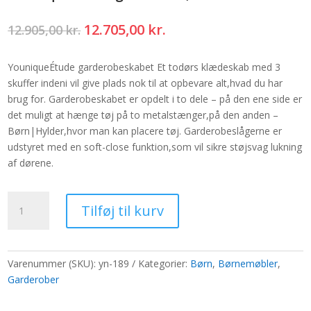
Den
Den
12.705,00
kr.
12.905,00
kr.
oprindelige
aktuelle
pris
pris
YouniqueÉtude garderobeskabet Et todørs klædeskab med 3
var:
er:
skuffer indeni vil give plads nok til at opbevare alt,hvad du har
12.905,00 kr..
12.705,00 kr..
brug for. Garderobeskabet er opdelt i to dele – på den ene side er
det muligt at hænge tøj på to metalstænger,på den anden –
Børn|Hylder,hvor man kan placere tøj. Garderobeslågerne er
udstyret med en soft-close funktion,som vil sikre støjsvag lukning
af dørene.
YouniqueÉtude
Tilføj til kurv
garderobe,SKY
GREY
antal
Varenummer (SKU):
yn-189
Kategorier:
Børn
,
Børnemøbler
,
Garderober