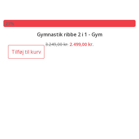
-23%
Gymnastik ribbe 2 i 1 - Gym
Den
Den
3.249,00
kr.
2.499,00
kr.
oprindelige
aktuelle
Tilføj til kurv
pris
pris
var:
er:
3.249,00 kr..
2.499,00 kr..