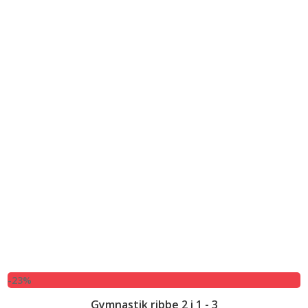
3.249,00 kr..
2.499,00 kr..
-23%
Gymnastik ribbe 2 i 1 - 3