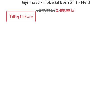
Gymnastik ribbe til børn 2 i 1 - Hvid
Den
Den
3.249,00
kr.
2.499,00
kr.
oprindelige
aktuelle
Tilføj til kurv
pris
pris
var:
er:
3.249,00 kr..
2.499,00 kr..