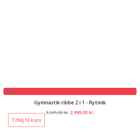
-23%
Gymnastik ribbe 2 i 1 - Rytmik
Den
Den
3.249,00
kr.
2.499,00
kr.
oprindelige
aktuelle
Tilføj til kurv
pris
pris
var:
er: