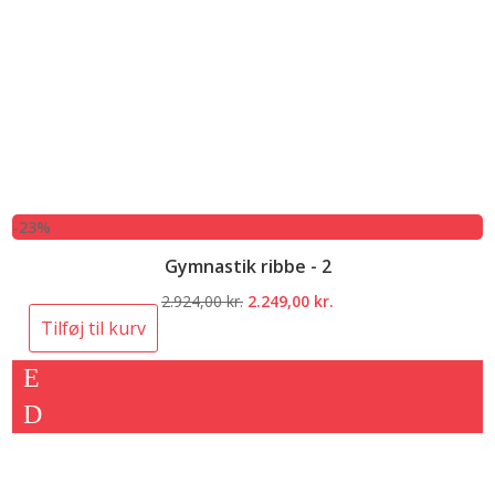
-23%
Gymnastik ribbe - 2
Den
Den
2.924,00
kr.
2.249,00
kr.
oprindelige
aktuelle
Tilføj til kurv
pris
pris
var:
er:
2.924,00 kr..
2.249,00 kr..