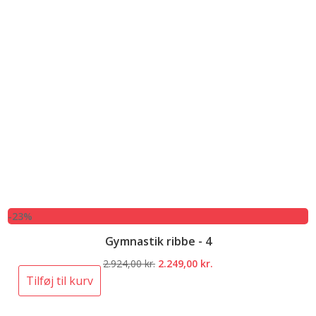
-23%
Gymnastik ribbe - 4
Den
Den
2.924,00
kr.
2.249,00
kr.
oprindelige
aktuelle
Tilføj til kurv
pris
pris
var:
er: