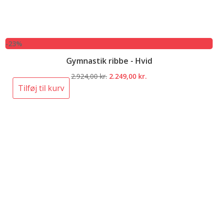
-23%
Gymnastik ribbe - Hvid
Den
Den
2.924,00
kr.
2.249,00
kr.
oprindelige
aktuelle
Tilføj til kurv
pris
pris
var:
er:
2.924,00 kr..
2.249,00 kr..