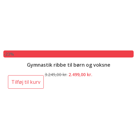
-23%
Gymnastik ribbe til børn og voksne
Den
Den
3.249,00
kr.
2.499,00
kr.
oprindelige
aktuelle
Tilføj til kurv
pris
pris
var:
er:
3.249,00 kr..
2.499,00 kr..