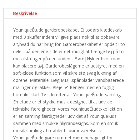
Beskrivelse
YouniqueÉtude garderobeskabet Et todørs klædeskab
med 3 skuffer indeni vil give plads nok til at opbevare
alt,hvad du har brug for. Garderobeskabet er opdelt i to
dele - på den ene side er det muligt at hænge tøj på to
metalstænger,på den anden - Børn|Hylder,hvor man
kan placere tøj. Garderobeslågerne er udstyret med en
soft-close funktion,som vil sikre støjsvag lukning af
dørene. Materiale: Bøg,MDF,spånplader Vandbaserede
malinger og lakker. Pleje: ✔ Rengør med en fugtig
bomuldsklud. Tør derefter af. YouniqueÉtude-samling
En etude er et stykke musik designet til at udvikle
tekniske færdigheder. Vores YouniqueÉtude-kollektion
er en samling færdigheder udviklet af YouniqueKids
sammen med smukke filigrandesigns. Som en smuk
musik samling af møbler til børneværelset vil
YouniqueÉtude gøre rummet mere behageligt for