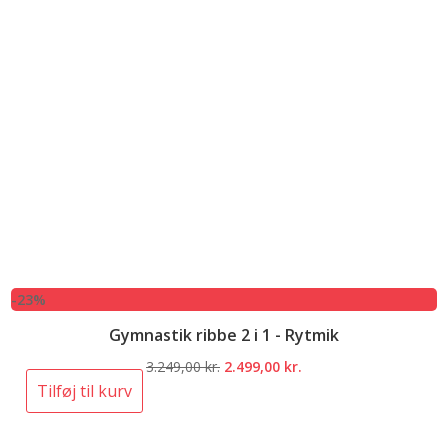
-23%
Gymnastik ribbe 2 i 1 - Rytmik
Den
Den
3.249,00
kr.
2.499,00
kr.
oprindelige
aktuelle
Tilføj til kurv
pris
pris
var:
er: