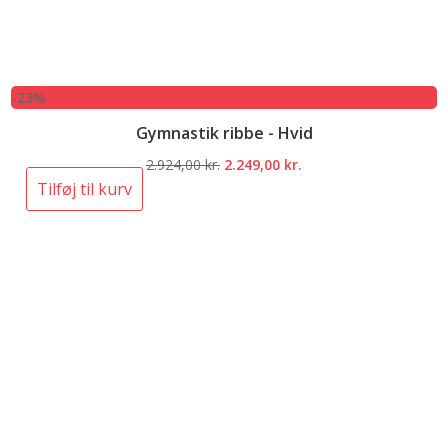
-23%
Gymnastik ribbe - Hvid
Den
Den
2.924,00
kr.
2.249,00
kr.
oprindelige
aktuelle
Tilføj til kurv
pris
pris
var:
er:
2.924,00 kr..
2.249,00 kr..