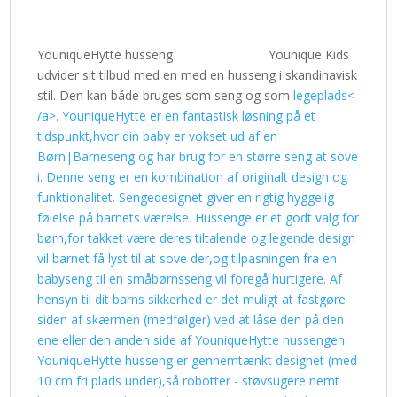
YouniqueHytte husseng
Younique Kids
udvider sit tilbud med en med en husseng i skandinavisk
stil. Den kan både bruges som seng og som
legeplads<
/a>. YouniqueHytte er en fantastisk løsning på et
tidspunkt,hvor din baby er vokset ud af en
Børn|Barneseng og har brug for en større seng at sove
i. Denne seng er en kombination af originalt design og
funktionalitet. Sengedesignet giver en rigtig hyggelig
følelse på barnets værelse. Hussenge er et godt valg for
børn,for takket være deres tiltalende og legende design
vil barnet få lyst til at sove der,og tilpasningen fra en
babyseng til en småbørnsseng vil foregå hurtigere. Af
hensyn til dit barns sikkerhed er det muligt at fastgøre
siden af skærmen (medfølger) ved at låse den på den
ene eller den anden side af YouniqueHytte hussengen.
YouniqueHytte husseng er gennemtænkt designet (med
10 cm fri plads under),så robotter - støvsugere nemt