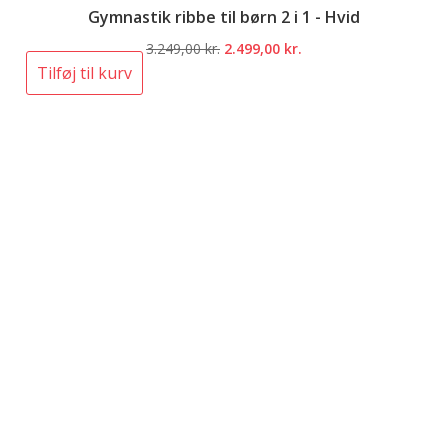
Gymnastik ribbe til børn 2 i 1 - Hvid
Den
Den
3.249,00
kr.
2.499,00
kr.
oprindelige
aktuelle
Tilføj til kurv
pris
pris
var:
er:
3.249,00 kr..
2.499,00 kr..