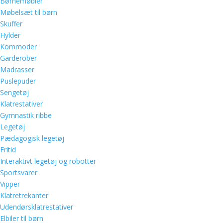
Børnemøbler
Møbelsæt til børn
Skuffer
Hylder
Kommoder
Garderober
Madrasser
Puslepuder
Sengetøj
Klatrestativer
Gymnastik ribbe
Legetøj
Pædagogisk legetøj
Fritid
Interaktivt legetøj og robotter
Sportsvarer
Vipper
Klatretrekanter
Udendørsklatrestativer
Elbiler til børn