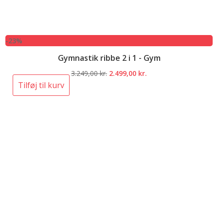
-23%
Gymnastik ribbe 2 i 1 - Gym
Den
Den
3.249,00
kr.
2.499,00
kr.
oprindelige
aktuelle
Tilføj til kurv
pris
pris
var:
er:
3.249,00 kr..
2.499,00 kr..