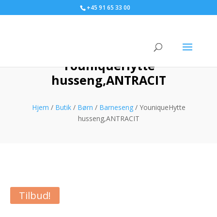
+45 91 65 33 00
YouniqueHytte
husseng,ANTRACIT
Hjem
/
Butik
/
Børn
/
Barneseng
/ YouniqueHytte
husseng,ANTRACIT
Tilbud!