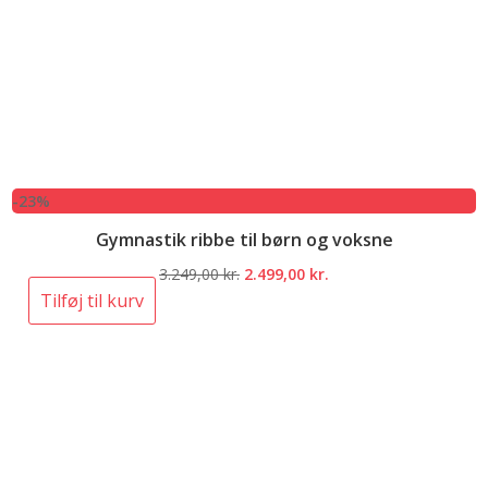
-23%
Gymnastik ribbe til børn og voksne
Den
Den
3.249,00
kr.
2.499,00
kr.
oprindelige
aktuelle
Tilføj til kurv
pris
pris
var:
er:
3.249,00 kr..
2.499,00 kr..