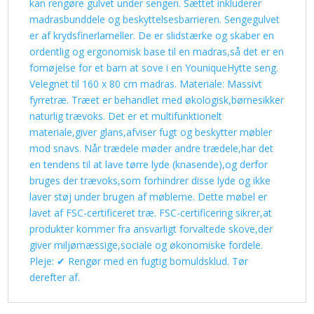
kan rengøre gulvet under sengen. Sættet inkluderer
madrasbunddele og beskyttelsesbarrieren. Sengegulvet
er af krydsfinerlameller. De er slidstærke og skaber en
ordentlig og ergonomisk base til en madras,så det er en
fornøjelse for et barn at sove i en YouniqueHytte seng.
Velegnet til 160 x 80 cm madras. Materiale: Massivt
fyrretræ. Træet er behandlet med økologisk,børnesikker
naturlig trævoks. Det er et multifunktionelt
materiale,giver glans,afviser fugt og beskytter møbler
mod snavs. Når trædele møder andre trædele,har det
en tendens til at lave tørre lyde (knasende),og derfor
bruges der trævoks,som forhindrer disse lyde og ikke
laver støj under brugen af møblerne. Dette møbel er
lavet af FSC-certificeret træ. FSC-certificering sikrer,at
produkter kommer fra ansvarligt forvaltede skove,der
giver miljømæssige,sociale og økonomiske fordele.
Pleje: ✔ Rengør med en fugtig bomuldsklud. Tør
derefter af.