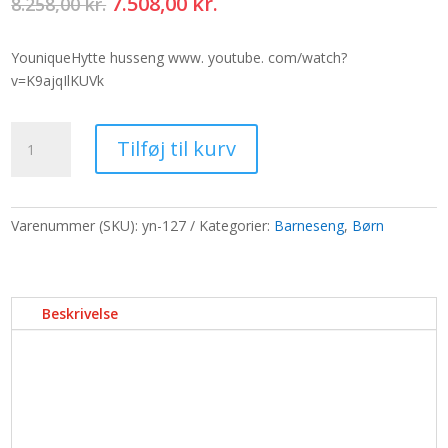
Den
Den
7.508,00
kr.
8.258,00
kr.
oprindelige
aktuelle
pris
pris
YouniqueHytte husseng
www. youtube. com/watch?
var:
er:
v=K9ajqIlKUVk
8.258,00 kr..
7.508,00 kr..
YouniqueHytte
Tilføj til kurv
husseng,ANTRACIT
antal
Varenummer (SKU):
yn-127
Kategorier:
Barneseng
,
Børn
Beskrivelse