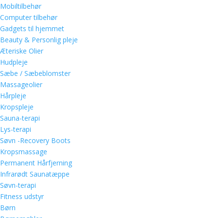
Mobiltilbehør
Computer tilbehør
Gadgets til hjemmet
Beauty & Personlig pleje
Æteriske Olier
Hudpleje
Sæbe / Sæbeblomster
Massageolier
Hårpleje
Kropspleje
Sauna-terapi
Lys-terapi
Søvn -Recovery Boots
Kropsmassage
Permanent Hårfjerning
Infrarødt Saunatæppe
Søvn-terapi
Fitness udstyr
Børn