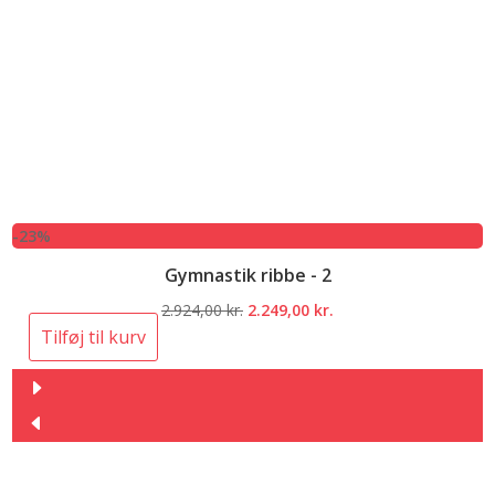
-23%
Gymnastik ribbe - 2
Den
Den
2.924,00
kr.
2.249,00
kr.
oprindelige
aktuelle
Tilføj til kurv
pris
pris
var:
er:
2.924,00 kr..
2.249,00 kr..