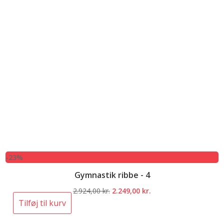
-23%
Gymnastik ribbe - 4
Den
Den
2.924,00
kr.
2.249,00
kr.
oprindelige
aktuelle
Tilføj til kurv
pris
pris