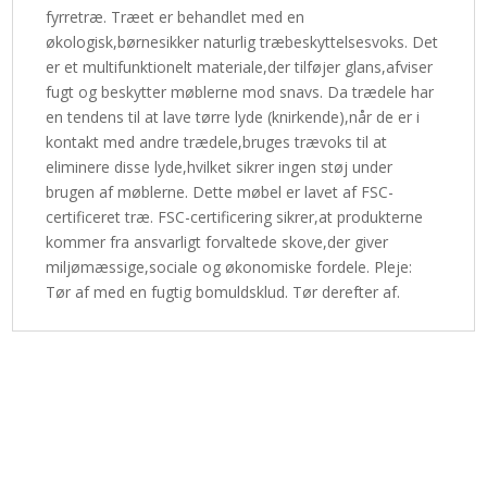
fyrretræ. Træet er behandlet med en
økologisk,børnesikker naturlig træbeskyttelsesvoks. Det
er et multifunktionelt materiale,der tilføjer glans,afviser
fugt og beskytter møblerne mod snavs. Da trædele har
en tendens til at lave tørre lyde (knirkende),når de er i
kontakt med andre trædele,bruges trævoks til at
eliminere disse lyde,hvilket sikrer ingen støj under
brugen af møblerne. Dette møbel er lavet af FSC-
certificeret træ. FSC-certificering sikrer,at produkterne
kommer fra ansvarligt forvaltede skove,der giver
miljømæssige,sociale og økonomiske fordele. Pleje:
Tør af med en fugtig bomuldsklud. Tør derefter af.