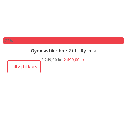
-23%
Gymnastik ribbe 2 i 1 - Rytmik
Den
Den
3.249,00
kr.
2.499,00
kr.
oprindelige
aktuelle
Tilføj til kurv
pris
pris
var:
er:
3.249,00 kr..
2.499,00 kr..