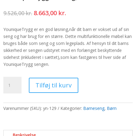
Den
Den
8.663,00
kr.
9.526,00
kr.
oprindelige
aktuelle
pris
pris
YouniqueTrygg er en god løsning,når dit barn er vokset ud af sin
var:
er:
seng og har brug for en større. Dette multifunktionelle møbel kan
9.526,00 kr..
8.663,00 kr..
bruges både som seng og som legeplads. Af hensyn til dit barns
sikkerhed er sengen udstyret med en forlænget beskyttende
sidehest (inkluderet i sættet),som kan fastgøres til hver side af
YouniqueTrygg sengen.
YouniqueTrygg
Tilføj til kurv
husseng,NATURLIG
antal
Varenummer (SKU):
yn-129
Kategorier:
Barneseng
,
Børn
Beskrivelse