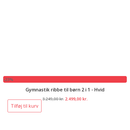
-23%
Gymnastik ribbe til børn 2 i 1 - Hvid
Den
Den
3.249,00
kr.
2.499,00
kr.
oprindelige
aktuelle
Tilføj til kurv
pris
pris
var:
er:
3.249,00 kr..
2.499,00 kr..