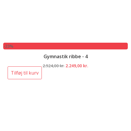
-23%
Gymnastik ribbe - 4
Den
Den
2.924,00
kr.
2.249,00
kr.
oprindelige
aktuelle
Tilføj til kurv
pris
pris
var:
er:
2.924,00 kr..
2.249,00 kr..