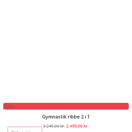
-23%
Gymnastik ribbe 2 i 1
Den
Den
3.249,00
kr.
2.499,00
kr.