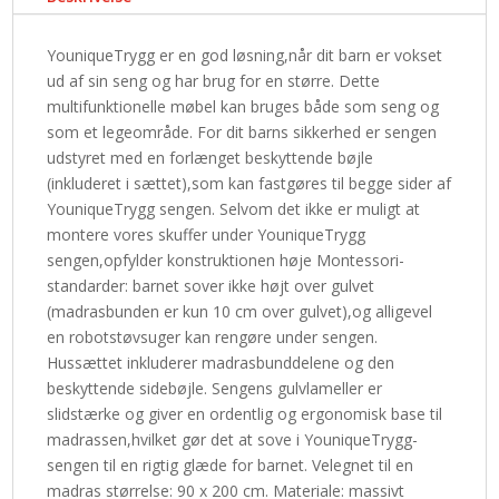
YouniqueTrygg er en god løsning,når dit barn er vokset
ud af sin seng og har brug for en større. Dette
multifunktionelle møbel kan bruges både som seng og
som et legeområde. For dit barns sikkerhed er sengen
udstyret med en forlænget beskyttende bøjle
(inkluderet i sættet),som kan fastgøres til begge sider af
YouniqueTrygg sengen. Selvom det ikke er muligt at
montere vores skuffer under YouniqueTrygg
sengen,opfylder konstruktionen høje Montessori-
standarder: barnet sover ikke højt over gulvet
(madrasbunden er kun 10 cm over gulvet),og alligevel
en robotstøvsuger kan rengøre under sengen.
Hussættet inkluderer madrasbunddelene og den
beskyttende sidebøjle. Sengens gulvlameller er
slidstærke og giver en ordentlig og ergonomisk base til
madrassen,hvilket gør det at sove i YouniqueTrygg-
sengen til en rigtig glæde for barnet. Velegnet til en
madras størrelse: 90 x 200 cm. Materiale: massivt