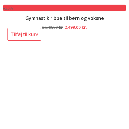
-23%
Gymnastik ribbe til børn og voksne
Den
Den
3.249,00
kr.
2.499,00
kr.
oprindelige
aktuelle
Tilføj til kurv
pris
pris
var:
er:
3.249,00 kr..
2.499,00 kr..