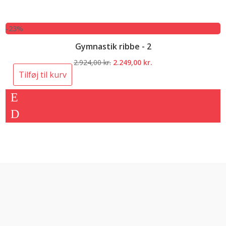
-23%
Gymnastik ribbe - 2
Den
Den
2.924,00
kr.
2.249,00
kr.
oprindelige
aktuelle
Tilføj til kurv
pris
pris
var:
er:
2.924,00 kr..
2.249,00 kr..