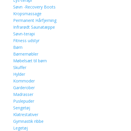
Lys-terapi
Søvn -Recovery Boots
Kropsmassage
Permanent Hårfjerning
Infrarødt Saunatæppe
Søvn-terapi
Fitness udstyr
Børn
Børnemøbler
Møbelsæt til børn
Skuffer
Hylder
Kommoder
Garderober
Madrasser
Puslepuder
Sengetøj
Klatrestativer
Gymnastik ribbe
Legetøj