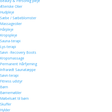
Beauty & Personlig pleje
Æteriske Olier
Hudpleje
Sæbe / Sæbeblomster
Massageolier
Hårpleje
Kropspleje
Sauna-terapi
Lys-terapi
Søvn -Recovery Boots
Kropsmassage
Permanent Hårfjerning
Infrarødt Saunatæppe
Søvn-terapi
Fitness udstyr
Børn
Børnemøbler
Møbelsæt til børn
Skuffer
Hylder