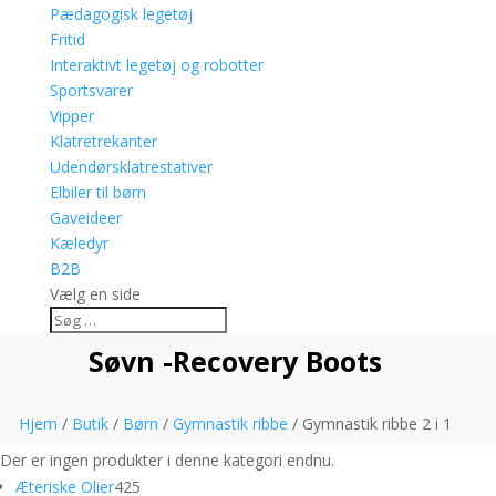
Pædagogisk legetøj
Fritid
Interaktivt legetøj og robotter
Sportsvarer
Vipper
Klatretrekanter
Udendørsklatrestativer
Elbiler til børn
Gaveideer
Kæledyr
B2B
Vælg en side
Søvn -Recovery Boots
Hjem
/
Butik
/
Børn
/
Gymnastik ribbe
/ Gymnastik ribbe 2 i 1
Der er ingen produkter i denne kategori endnu.
425
Æteriske Olier
425