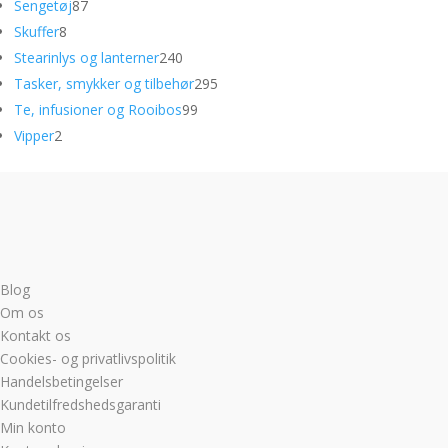
87
varer
Sengetøj
87
8
varer
Skuffer
8
varer
240
Stearinlys og lanterner
240
varer
295
Tasker, smykker og tilbehør
295
99
varer
Te, infusioner og Rooibos
99
2
varer
Vipper
2
varer
Blog
Om os
Kontakt os
Cookies- og privatlivspolitik
Handelsbetingelser
Kundetilfredshedsgaranti
Min konto