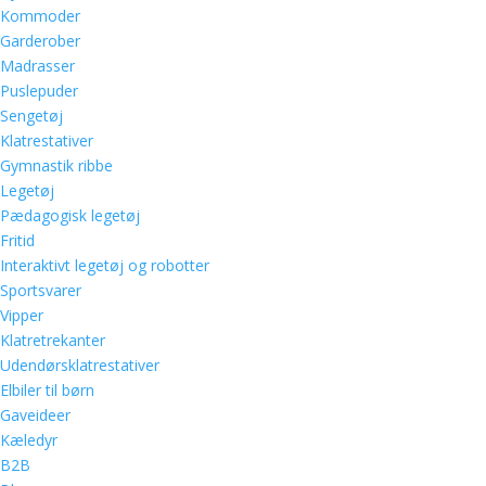
Kommoder
Garderober
Madrasser
Puslepuder
Sengetøj
Klatrestativer
Gymnastik ribbe
Legetøj
Pædagogisk legetøj
Fritid
Interaktivt legetøj og robotter
Sportsvarer
Vipper
Klatretrekanter
Udendørsklatrestativer
Elbiler til børn
Gaveideer
Kæledyr
B2B