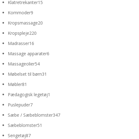
15
Klatretrekanter
15
varer
9
Kommoder
9
varer
20
Kropsmassage
20
varer
220
Kropspleje
220
varer
16
Madrasser
16
varer
6
Massage apparater
6
varer
54
Massageolier
54
varer
31
Møbelset til børn
31
varer
81
Møbler
81
varer
1
Pædagogisk legetøj
1
vare
7
Puslepuder
7
varer
347
Sæbe / Sæbeblomster
347
varer
51
Sæbeblomster
51
varer
87
Sengetøj
87