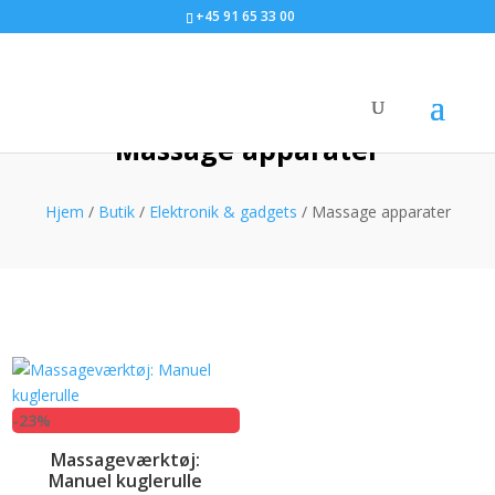
+45 91 65 33 00
Massage apparater
Hjem
/
Butik
/
Elektronik & gadgets
/ Massage apparater
-23%
Massageværktøj:
Manuel kuglerulle