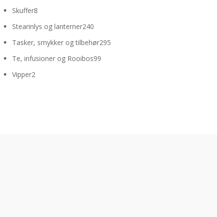
varer
8
Skuffer
8
varer
240
Stearinlys og lanterner
240
varer
295
Tasker, smykker og tilbehør
295
varer
99
Te, infusioner og Rooibos
99
varer
2
Vipper
2
varer