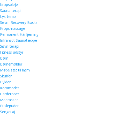
Kropspleje
Sauna-terapi
Lys-terapi
Søvn -Recovery Boots
Kropsmassage
Permanent Hårfjerning
Infrarødt Saunatæppe
Søvn-terapi
Fitness udstyr
Børn
Børnemøbler
Møbelsæt til børn
Skuffer
Hylder
Kommoder
Garderober
Madrasser
Puslepuder
Sengetøj