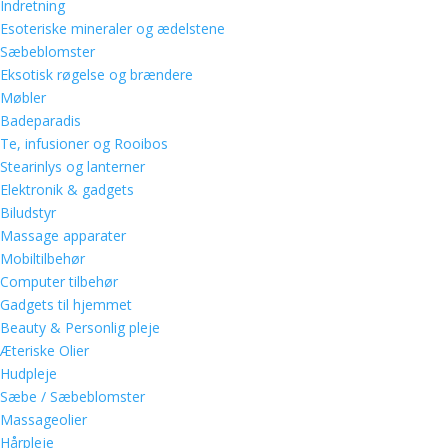
Indretning
Esoteriske mineraler og ædelstene
Sæbeblomster
Eksotisk røgelse og brændere
Møbler
Badeparadis
Te, infusioner og Rooibos
Stearinlys og lanterner
Elektronik & gadgets
Biludstyr
Massage apparater
Mobiltilbehør
Computer tilbehør
Gadgets til hjemmet
Beauty & Personlig pleje
Æteriske Olier
Hudpleje
Sæbe / Sæbeblomster
Massageolier
Hårpleje