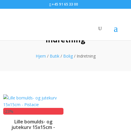
+45 91 65 33 00
Indretning
Hjem
/
Butik
/
Bolig
/ Indretning
-23%
Lille bomulds- og
jutekurv 15x15cm -