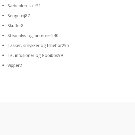
varer
51
Sæbeblomster
51
varer
87
Sengetøj
87
varer
8
Skuffer
8
varer
240
Stearinlys og lanterner
240
varer
295
Tasker, smykker og tilbehør
295
varer
99
Te, infusioner og Rooibos
99
varer
2
Vipper
2
varer