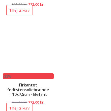
Den
Den
301,60
kr.
232,00
kr.
oprindelige
aktuelle
Tilføj til kurv
pris
pris
var:
er:
301,60 kr..
232,00 kr..
-23%
Firkantet
fedtstensoliebrænde
r 10x7,5cm - Elefant
Den
Den
288,60
kr.
222,00
kr.
oprindelige
aktuelle
Tilføj til kurv