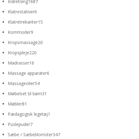
1687
Indretning
1687
varer
6
Klatrestativer
6
varer
15
Klatretrekanter
15
varer
9
Kommoder
9
varer
20
Kropsmassage
20
varer
220
Kropspleje
220
varer
16
Madrasser
16
varer
6
Massage apparater
6
varer
54
Massageolier
54
varer
31
Møbelset til børn
31
varer
81
Møbler
81
varer
1
Pædagogisk legetøj
1
vare
7
Puslepuder
7
varer
347
Sæbe / Sæbeblomster
347