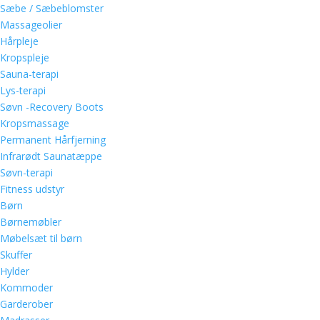
Sæbe / Sæbeblomster
Massageolier
Hårpleje
Kropspleje
Sauna-terapi
Lys-terapi
Søvn -Recovery Boots
Kropsmassage
Permanent Hårfjerning
Infrarødt Saunatæppe
Søvn-terapi
Fitness udstyr
Børn
Børnemøbler
Møbelsæt til børn
Skuffer
Hylder
Kommoder
Garderober