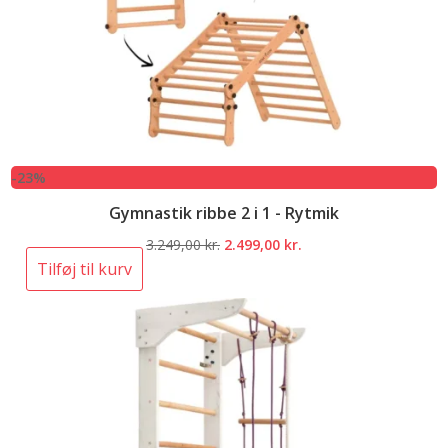
-23%
Gymnastik ribbe 2 i 1 - Rytmik
Den
Den
3.249,00
kr.
2.499,00
kr.
oprindelige
aktuelle
Tilføj til kurv
pris
pris
var:
er:
3.249,00 kr..
2.499,00 kr..