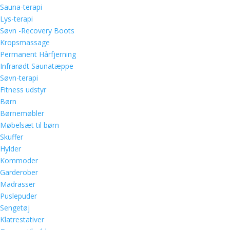
Sauna-terapi
Lys-terapi
Søvn -Recovery Boots
Kropsmassage
Permanent Hårfjerning
Infrarødt Saunatæppe
Søvn-terapi
Fitness udstyr
Børn
Børnemøbler
Møbelsæt til børn
Skuffer
Hylder
Kommoder
Garderober
Madrasser
Puslepuder
Sengetøj
Klatrestativer