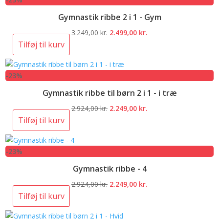
3.249,00 kr..
2.499,00 kr..
Gymnastik ribbe 2 i 1 - Gym
Den
Den
3.249,00
kr.
2.499,00
kr.
oprindelige
aktuelle
Tilføj til kurv
pris
pris
var:
er:
-23%
3.249,00 kr..
2.499,00 kr..
Gymnastik ribbe til børn 2 i 1 - i træ
Den
Den
2.924,00
kr.
2.249,00
kr.
oprindelige
aktuelle
Tilføj til kurv
pris
pris
var:
er:
-23%
2.924,00 kr..
2.249,00 kr..
Gymnastik ribbe - 4
Den
Den
2.924,00
kr.
2.249,00
kr.
oprindelige
aktuelle
Tilføj til kurv
pris
pris
var:
er: