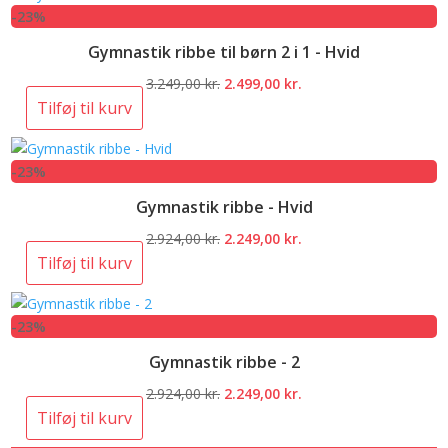
-23%
2.924,00 kr..
2.249,00 kr..
Gymnastik ribbe til børn 2 i 1 - Hvid
Den
Den
3.249,00
kr.
2.499,00
kr.
oprindelige
aktuelle
Tilføj til kurv
pris
pris
var:
er:
-23%
3.249,00 kr..
2.499,00 kr..
Gymnastik ribbe - Hvid
Den
Den
2.924,00
kr.
2.249,00
kr.
oprindelige
aktuelle
Tilføj til kurv
pris
pris
var:
er:
-23%
2.924,00 kr..
2.249,00 kr..
Gymnastik ribbe - 2
Den
Den
2.924,00
kr.
2.249,00
kr.
oprindelige
aktuelle
Tilføj til kurv
pris
pris