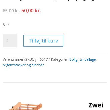
Den
Den
50,00
kr.
65,00
kr.
oprindelige
aktuelle
pris
pris
glas
var:
er:
65,00 kr..
50,00 kr..
100ml
Tilføj til kurv
tyk
rund
flaske,sølvspray
og
Varenummer (SKU):
yn-6517
Kategorier:
Bolig
,
Emballage,
låg
organzatasker og tilbehør
antal