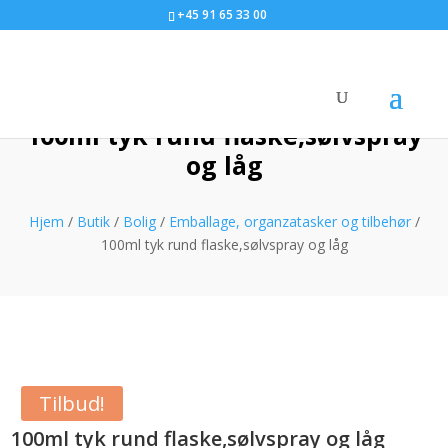
+45 91 65 33 00
100ml tyk rund flaske,sølvspray
og låg
Hjem
/
Butik
/
Bolig
/
Emballage, organzatasker og tilbehør
/
100ml tyk rund flaske,sølvspray og låg
Tilbud!
100ml tyk rund flaske,sølvspray og låg