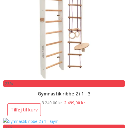
-23%
Gymnastik ribbe 2 i 1 - 3
Den
Den
3.249,00
kr.
2.499,00
kr.
oprindelige
aktuelle
Tilføj til kurv
pris
pris
var:
er:
-23%