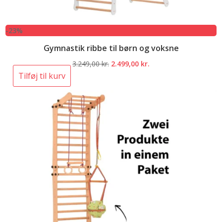
-23%
Gymnastik ribbe til børn og voksne
Den
Den
3.249,00
kr.
2.499,00
kr.
oprindelige
aktuelle
Tilføj til kurv
pris
pris
var:
er:
3.249,00 kr..
2.499,00 kr..