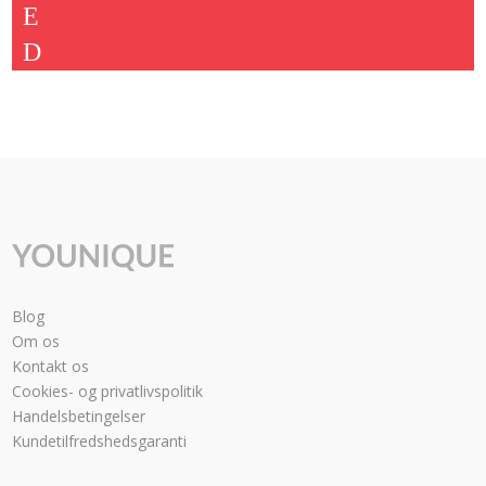
var:
er:
2.924,00 kr..
2.249,00 kr..
Blog
Om os
Kontakt os
Cookies- og privatlivspolitik
Handelsbetingelser
Kundetilfredshedsgaranti