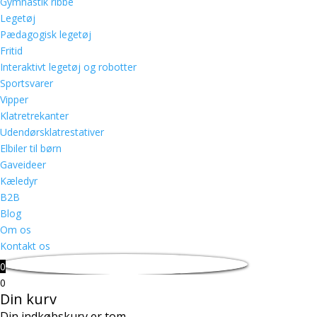
Gymnastik ribbe
Legetøj
Pædagogisk legetøj
Fritid
Interaktivt legetøj og robotter
Sportsvarer
Vipper
Klatretrekanter
Udendørsklatrestativer
Elbiler til børn
Gaveideer
Kæledyr
B2B
Blog
Om os
Kontakt os
0
0
Din kurv
Din indkøbskurv er tom