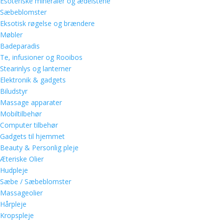
Esoteriske mineraler og ædelstene
Sæbeblomster
Eksotisk røgelse og brændere
Møbler
Badeparadis
Te, infusioner og Rooibos
Stearinlys og lanterner
Elektronik & gadgets
Biludstyr
Massage apparater
Mobiltilbehør
Computer tilbehør
Gadgets til hjemmet
Beauty & Personlig pleje
Æteriske Olier
Hudpleje
Sæbe / Sæbeblomster
Massageolier
Hårpleje
Kropspleje