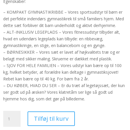
Egenskaber:
var:
er:
2.924,00 kr..
2.249,00 kr..
– KOMPAKT GYMNASTIKRIBBE – Vores sportsudstyr til børn er
det perfekte indendørs gymnastikrek til små familiers hjem. Med
dette sæt forbliver dit barn underholdt og aktivt derhjemme.
– ALT-INKLUSIV LEGEPLADS – Vores fitnessudstyr tilbyder alt,
hvad en udendørs legeplads kan tilbyde: en ribbevæg,
gymnastikringe, en stige, en balancebom og en gynge.
– BØRNESIKKER – Vores sæt er lavet af højkvalitets træ og er
belagt med sikker maling. Skruerne er dækket med plastik.
– SJOV FOR HELE FAMILIEN – Vores udstyr kan bære op til 100
kg, hvilket betyder, at forældre kan deltage i gymnastiksjovet!
Rebet kan bære op til 40 kg. For børn fra 2 år.
– DU KØBER, HVAD DU SER – Er du træt af legetøjssæt, der kun
ser godt ud på æsken? Vores klatretårn ser lige så godt ud
hjemme hos dig, som det gør på billederne.
Gymnastik
Tilføj til kurv
ribbe
-