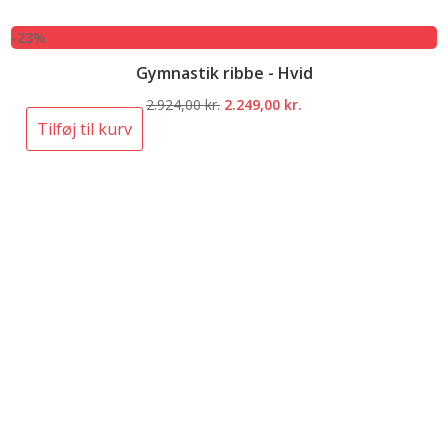
-23%
Gymnastik ribbe - Hvid
Den
Den
2.924,00
kr.
2.249,00
kr.
oprindelige
aktuelle
Tilføj til kurv
pris
pris
var:
er:
2.924,00 kr..
2.249,00 kr..