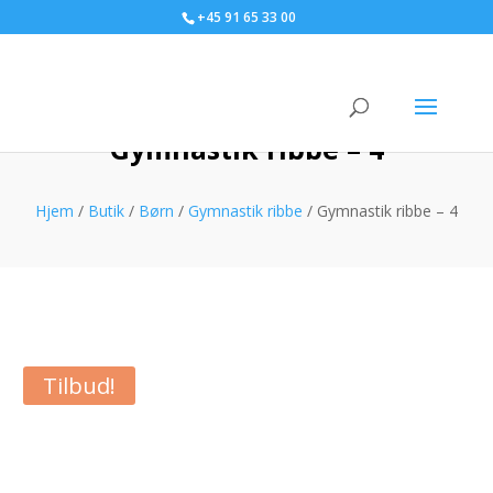
+45 91 65 33 00
Gymnastik ribbe – 4
Hjem
/
Butik
/
Børn
/
Gymnastik ribbe
/ Gymnastik ribbe – 4
Tilbud!