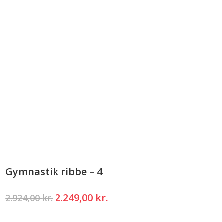
Gymnastik ribbe – 4
Den
Den
2.249,00
kr.
2.924,00
kr.
oprindelige
aktuelle
pris
pris