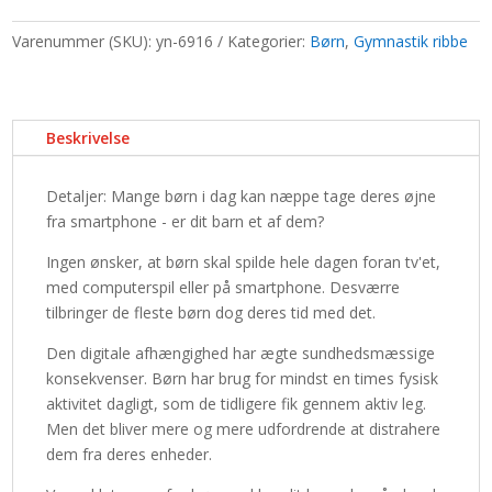
4
antal
Varenummer (SKU):
yn-6916
Kategorier:
Børn
,
Gymnastik ribbe
Beskrivelse
Detaljer: Mange børn i dag kan næppe tage deres øjne
fra smartphone - er dit barn et af dem?
Ingen ønsker, at børn skal spilde hele dagen foran tv'et,
med computerspil eller på smartphone. Desværre
tilbringer de fleste børn dog deres tid med det.
Den digitale afhængighed har ægte sundhedsmæssige
konsekvenser. Børn har brug for mindst en times fysisk
aktivitet dagligt, som de tidligere fik gennem aktiv leg.
Men det bliver mere og mere udfordrende at distrahere
dem fra deres enheder.