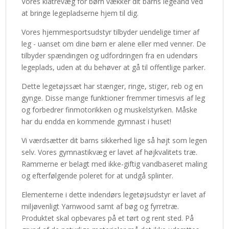
Vores klatrevæg for børn vækker dit barns legeånd ved
at bringe legepladserne hjem til dig.
Vores hjemmesportsudstyr tilbyder uendelige timer af
leg - uanset om dine børn er alene eller med venner. De
tilbyder spændingen og udfordringen fra en udendørs
legeplads, uden at du behøver at gå til offentlige parker.
Dette legetøjssæt har stænger, ringe, stiger, reb og en
gynge. Disse mange funktioner fremmer timesvis af leg
og forbedrer finmotorikken og muskelstyrken. Måske
har du endda en kommende gymnast i huset!
Vi værdsætter dit barns sikkerhed lige så højt som legen
selv. Vores gymnastikvæg er lavet af højkvalitets træ.
Rammerne er belagt med ikke-giftig vandbaseret maling
og efterfølgende poleret for at undgå splinter.
Elementerne i dette indendørs legetøjsudstyr er lavet af
miljøvenligt Yarnwood samt af bøg og fyrretræ.
Produktet skal opbevares på et tørt og rent sted. På