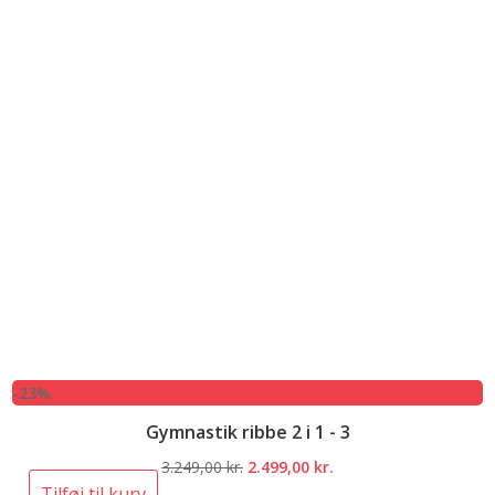
-23%
Gymnastik ribbe 2 i 1 - 3
Den
Den
3.249,00
kr.
2.499,00
kr.
oprindelige
aktuelle
Tilføj til kurv