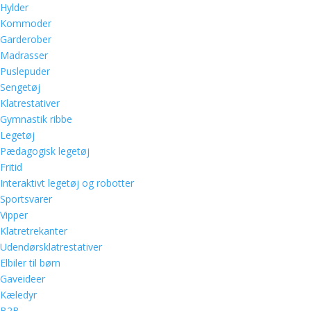
Hylder
Kommoder
Garderober
Madrasser
Puslepuder
Sengetøj
Klatrestativer
Gymnastik ribbe
Legetøj
Pædagogisk legetøj
Fritid
Interaktivt legetøj og robotter
Sportsvarer
Vipper
Klatretrekanter
Udendørsklatrestativer
Elbiler til børn
Gaveideer
Kæledyr
B2B