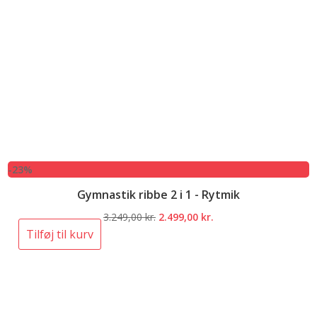
-23%
Gymnastik ribbe 2 i 1 - Rytmik
Den
Den
3.249,00
kr.
2.499,00
kr.
oprindelige
aktuelle
Tilføj til kurv
pris
pris
var:
er:
3.249,00 kr..
2.499,00 kr..