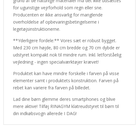
grund af de naturlige materialer må det ikke udsættes
for ugunstige vejrforhold som regn eller sne.
Producenten er ikke ansvarlig for manglende
overholdelse af opbevaringsbetingelserne i
legetøjsinstruktionerne.
**Yderligere fordele:** Vores sæt er robust bygget.
Med 230 cm højde, 80 cm bredde og 70 cm dybde er
udstyret kompakt nok til mindre rum. Inkl. letforståelig
vejledning - ingen specialværktøjer krævet!
Produktet kan have mindre forskelle i farven på visse
elementer samt i produktets konstruktion. Farven på
rebet kan variere fra farven på billedet.
Lad dine børn glemme deres smartphones og blive
mere aktive! Tilføj RINAGYM klatreudstyret til børn til
din indkøbsvogn allerede I DAG!