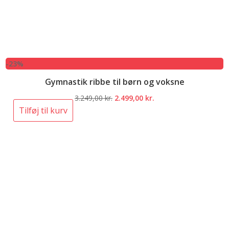
-23%
Gymnastik ribbe til børn og voksne
Den
Den
3.249,00
kr.
2.499,00
kr.
oprindelige
aktuelle
Tilføj til kurv
pris
pris
var:
er:
3.249,00 kr..
2.499,00 kr..