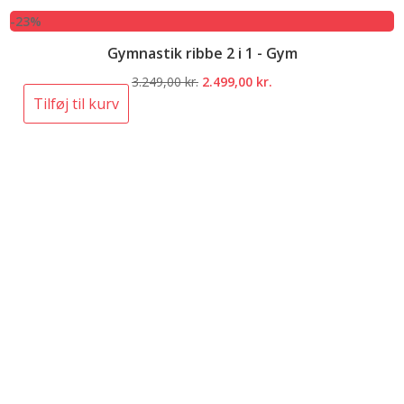
-23%
Gymnastik ribbe 2 i 1 - Gym
Den
Den
3.249,00
kr.
2.499,00
kr.
oprindelige
aktuelle
Tilføj til kurv
pris
pris
var:
er:
3.249,00 kr..
2.499,00 kr..