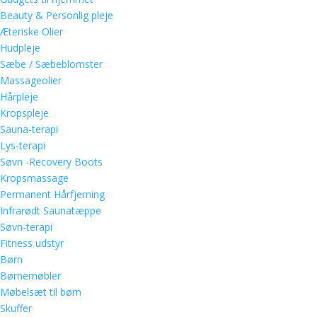
Beauty & Personlig pleje
Æteriske Olier
Hudpleje
Sæbe / Sæbeblomster
Massageolier
Hårpleje
Kropspleje
Sauna-terapi
Lys-terapi
Søvn -Recovery Boots
Kropsmassage
Permanent Hårfjerning
Infrarødt Saunatæppe
Søvn-terapi
Fitness udstyr
Børn
Børnemøbler
Møbelsæt til børn
Skuffer