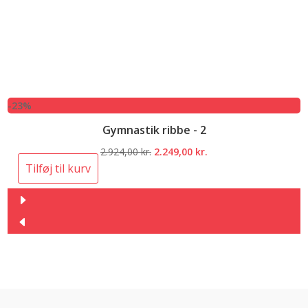
-23%
Gymnastik ribbe - 2
Den
Den
2.924,00
kr.
2.249,00
kr.
oprindelige
aktuelle
Tilføj til kurv
pris
pris
var:
er:
2.924,00 kr..
2.249,00 kr..