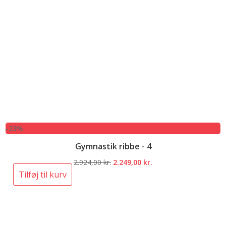
-23%
Gymnastik ribbe - 4
Den
Den
2.924,00
kr.
2.249,00
kr.
oprindelige
aktuelle
Tilføj til kurv
pris
pris
var:
er:
2.924,00 kr..
2.249,00 kr..