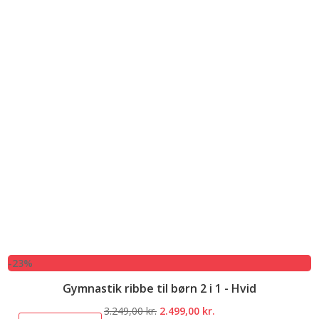
-23%
Gymnastik ribbe til børn 2 i 1 - Hvid
Den
Den
3.249,00
kr.
2.499,00
kr.