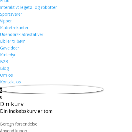
Fritid
Interaktivt legetøj og robotter
Sportsvarer
Vipper
Klatretrekanter
Udendørsklatrestativer
Elbiler til børn
Gaveideer
Kæledyr
B2B
Blog
Om os
Kontakt os
0
0
Din kurv
Din indkøbskurv er tom
Beregn forsendelse
Anvend kupon