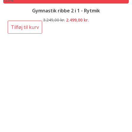
-23%
Gymnastik ribbe 2 i 1 - Rytmik
Den
Den
3.249,00
kr.
2.499,00
kr.
oprindelige
aktuelle
Tilføj til kurv
pris
pris
var:
er:
3.249,00 kr..
2.499,00 kr..