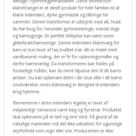
deltage i hjemmegymnastikken. Dette Montessori
klatretriangel er et ideelt produkt for hele familien til at
klatre indendørs, dyrke gymnastik og tilbringe tid
sammen. Denne transformer er udstyret med alt, hvad
du har brug for, herunder gymnastikringe, svensk stige
og børnegynge. En perfekt tilføjelse kan være vores
gliderbræt/hønsestige. Denne indendørs klatrevæg for
børn er kun lavet af høj kvalitet træ. Alt er malet med
vandbaseret maling, der er fri for opløsningsmidler og
derfor børnevenlig. Da transformeren kan foldes på
forskellige måder, kan du nemt tilpasse den til dit barns
ønsker. Du kan opbevare dette i din stue eller i dit barns
soveværelse; vores klatrevæg er designet til indendørs
brug hjemme.
Elementerne i dette indendørs legetøj er lavet af
miljøvenligt Yarnwood samt bøg og fyrretræ. Produktet
skal opbevares på et tørt og rent sted. På grund af de
naturlige materialer må det ikke udsættes for ugunstige
vejrforhold som regn eller sne. Producenten er ikke