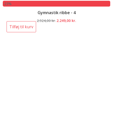
-23%
Gymnastik ribbe - 4
Den
Den
2.924,00
kr.
2.249,00
kr.
oprindelige
aktuelle
Tilføj til kurv
pris
pris
var:
er:
2.924,00 kr..
2.249,00 kr..