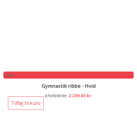
-23%
Gymnastik ribbe - Hvid
Den
Den
2.924,00
kr.
2.249,00
kr.
oprindelige
aktuelle
Tilføj til kurv
pris
pris
var:
er:
2.924,00 kr..
2.249,00 kr..