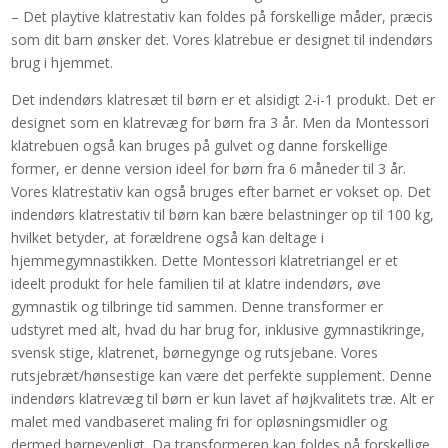
– Det playtive klatrestativ kan foldes på forskellige måder, præcis
som dit barn ønsker det. Vores klatrebue er designet til indendørs
brug i hjemmet.
Det indendørs klatresæt til børn er et alsidigt 2-i-1 produkt. Det er
designet som en klatrevæg for børn fra 3 år. Men da Montessori
klatrebuen også kan bruges på gulvet og danne forskellige
former, er denne version ideel for børn fra 6 måneder til 3 år.
Vores klatrestativ kan også bruges efter barnet er vokset op. Det
indendørs klatrestativ til børn kan bære belastninger op til 100 kg,
hvilket betyder, at forældrene også kan deltage i
hjemmegymnastikken. Dette Montessori klatretriangel er et
ideelt produkt for hele familien til at klatre indendørs, øve
gymnastik og tilbringe tid sammen. Denne transformer er
udstyret med alt, hvad du har brug for, inklusive gymnastikringe,
svensk stige, klatrenet, børnegynge og rutsjebane. Vores
rutsjebræt/hønsestige kan være det perfekte supplement. Denne
indendørs klatrevæg til børn er kun lavet af højkvalitets træ. Alt er
malet med vandbaseret maling fri for opløsningsmidler og
dermed børnevenligt. Da transformeren kan foldes på forskellige