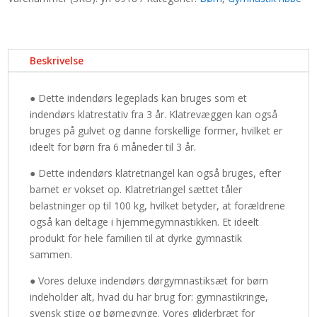
i
1
-
Beskrivelse
i
træ
antal
● Dette indendørs legeplads kan bruges som et
indendørs klatrestativ fra 3 år. Klatrevæggen kan også
bruges på gulvet og danne forskellige former, hvilket er
ideelt for børn fra 6 måneder til 3 år.
● Dette indendørs klatretriangel kan også bruges, efter
barnet er vokset op. Klatretriangel sættet tåler
belastninger op til 100 kg, hvilket betyder, at forældrene
også kan deltage i hjemmegymnastikken. Et ideelt
produkt for hele familien til at dyrke gymnastik
sammen.
● Vores deluxe indendørs dørgymnastiksæt for børn
indeholder alt, hvad du har brug for: gymnastikringe,
svensk stige og børnegynge. Vores gliderbræt for