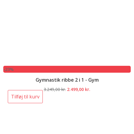
-23%
Gymnastik ribbe 2 i 1 - Gym
Den
Den
3.249,00
kr.
2.499,00
kr.
oprindelige
aktuelle
Tilføj til kurv
pris
pris
var:
er:
3.249,00 kr..
2.499,00 kr..