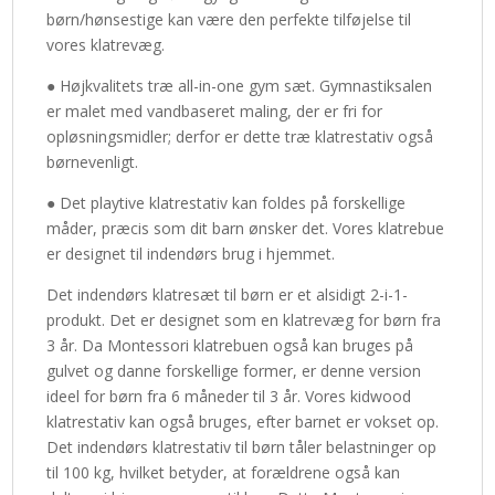
børn/hønsestige kan være den perfekte tilføjelse til
vores klatrevæg.
● Højkvalitets træ all-in-one gym sæt. Gymnastiksalen
er malet med vandbaseret maling, der er fri for
opløsningsmidler; derfor er dette træ klatrestativ også
børnevenligt.
● Det playtive klatrestativ kan foldes på forskellige
måder, præcis som dit barn ønsker det. Vores klatrebue
er designet til indendørs brug i hjemmet.
Det indendørs klatresæt til børn er et alsidigt 2-i-1-
produkt. Det er designet som en klatrevæg for børn fra
3 år. Da Montessori klatrebuen også kan bruges på
gulvet og danne forskellige former, er denne version
ideel for børn fra 6 måneder til 3 år. Vores kidwood
klatrestativ kan også bruges, efter barnet er vokset op.
Det indendørs klatrestativ til børn tåler belastninger op
til 100 kg, hvilket betyder, at forældrene også kan