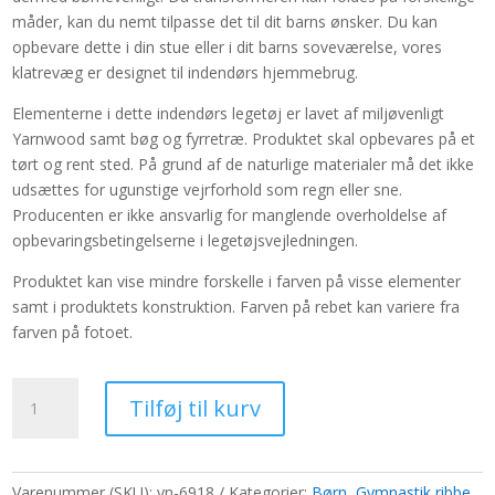
måder, kan du nemt tilpasse det til dit barns ønsker. Du kan
opbevare dette i din stue eller i dit barns soveværelse, vores
klatrevæg er designet til indendørs hjemmebrug.
Elementerne i dette indendørs legetøj er lavet af miljøvenligt
Yarnwood samt bøg og fyrretræ. Produktet skal opbevares på et
tørt og rent sted. På grund af de naturlige materialer må det ikke
udsættes for ugunstige vejrforhold som regn eller sne.
Producenten er ikke ansvarlig for manglende overholdelse af
opbevaringsbetingelserne i legetøjsvejledningen.
Produktet kan vise mindre forskelle i farven på visse elementer
samt i produktets konstruktion. Farven på rebet kan variere fra
farven på fotoet.
Gymnastik
Tilføj til kurv
ribbe
til
børn
2
Varenummer (SKU):
yn-6918
Kategorier:
Børn
,
Gymnastik ribbe