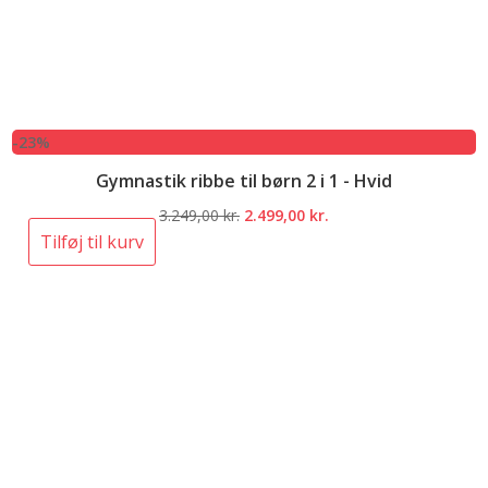
-23%
Gymnastik ribbe til børn 2 i 1 - Hvid
Den
Den
3.249,00
kr.
2.499,00
kr.
oprindelige
aktuelle
Tilføj til kurv
pris
pris
var:
er:
3.249,00 kr..
2.499,00 kr..