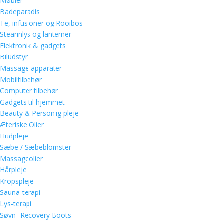
Møbler
Badeparadis
Te, infusioner og Rooibos
Stearinlys og lanterner
Elektronik & gadgets
Biludstyr
Massage apparater
Mobiltilbehør
Computer tilbehør
Gadgets til hjemmet
Beauty & Personlig pleje
Æteriske Olier
Hudpleje
Sæbe / Sæbeblomster
Massageolier
Hårpleje
Kropspleje
Sauna-terapi
Lys-terapi
Søvn -Recovery Boots