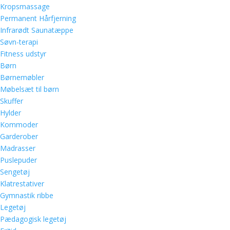
Kropsmassage
Permanent Hårfjerning
Infrarødt Saunatæppe
Søvn-terapi
Fitness udstyr
Børn
Børnemøbler
Møbelsæt til børn
Skuffer
Hylder
Kommoder
Garderober
Madrasser
Puslepuder
Sengetøj
Klatrestativer
Gymnastik ribbe
Legetøj
Pædagogisk legetøj