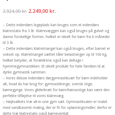
Den
Den
2.249,00
kr.
2.924,00
kr.
oprindelige
aktuelle
pris
pris
– Dette indendørs legeplads kan bruges som et indendørs
var:
er:
klatrestativ fra 3 år. Klatrevæggen kan også bruges på gulvet og
2.924,00 kr..
2.249,00 kr..
danne forskellige former, hvilket er ideelt for børn fra 6 måneder
til 3 år.
– Dette indendørs klatretriangel kan også bruges, efter barnet er
vokset op. Klatretriangel sættet tåler belastninger op til 100 kg,
hvilket betyder, at forældrene også kan deltage i
hjemmegymnastikken. Et ideelt produkt for hele familien til at
dyrke gymnastik sammen.
– Vores deluxe indendørs dørgymnastiksæt for børn indeholder
alt, hvad du har brug for: gymnastikringe, svensk stige,
børnegynge. Vores gliderbræt for børn/hønsestige kan være den
perfekte tilføjelse til vores klatrevæg.
– Højkvalitets træ all-in-one gym sæt. Gymnastiksalen er malet
med vandbaseret maling, der er fri for opløsningsmidler; derfor er
dette træ klatrestativ også børnevenligt.