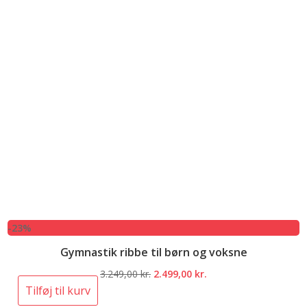
-23%
Gymnastik ribbe til børn og voksne
Den
Den
3.249,00
kr.
2.499,00
kr.
oprindelige
aktuelle
Tilføj til kurv
pris
pris