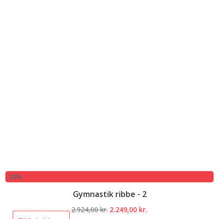
-23%
Gymnastik ribbe - 2
Den
Den
2.924,00
kr.
2.249,00
kr.