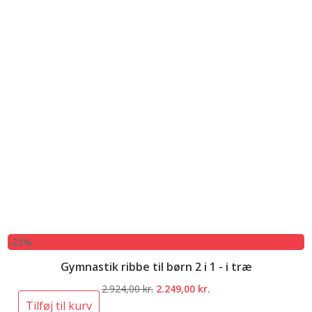
-23%
Gymnastik ribbe til børn 2 i 1 - i træ
Den
Den
2.924,00
kr.
2.249,00
kr.
oprindelige
aktuelle
Tilføj til kurv