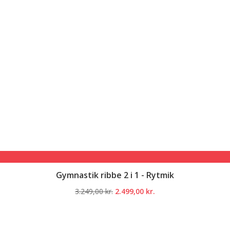
Gymnastik ribbe 2 i 1 - Rytmik
Den
Den
3.249,00
kr.
2.499,00
kr.
oprindelige
aktuelle
pris
pris
var:
er: