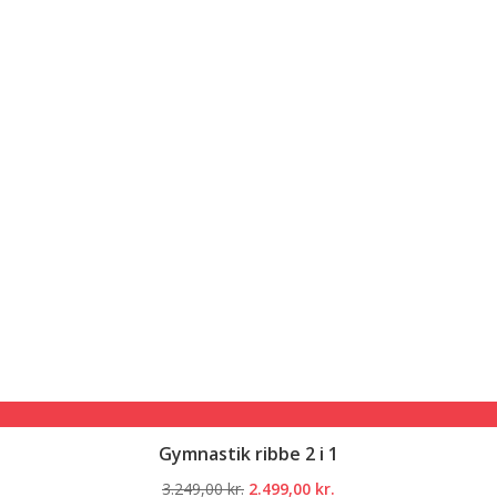
Gymnastik ribbe 2 i 1
Den
Den
3.249,00
kr.
2.499,00
kr.