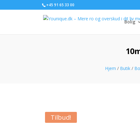
+45 91 65 33 00
Bolig
10m
Hjem
/
Butik
/
Bo
Tilbud!