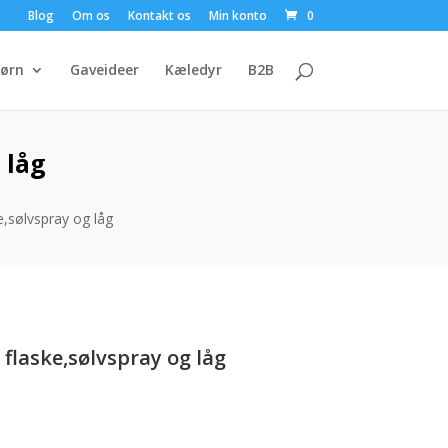
Blog
Om os
Kontakt os
Min konto
0
ørn
Gaveideer
Kæledyr
B2B
 låg
e,sølvspray og låg
 flaske,sølvspray og låg
uelle