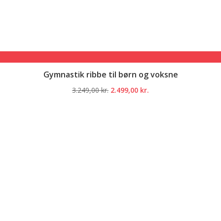
Gymnastik ribbe til børn og voksne
Den
Den
3.249,00
kr.
2.499,00
kr.
oprindelige
aktuelle
pris
pris
var:
er:
3.249,00 kr..
2.499,00 kr..