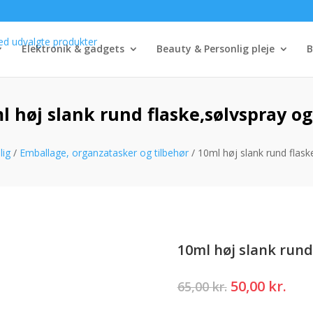
Elektronik & gadgets
Beauty & Personlig pleje
B
l høj slank rund flaske,sølvspray og
lig
/
Emballage, organzatasker og tilbehør
/ 10ml høj slank rund flask
10ml høj slank rund
Den
Den
50,00
kr.
65,00
kr.
oprindelige
akt