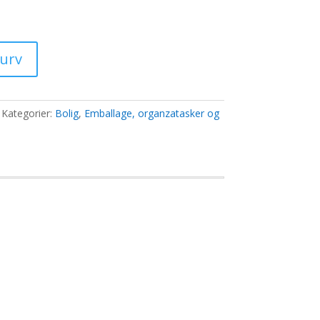
0 kr..
kurv
Kategorier:
Bolig
,
Emballage, organzatasker og