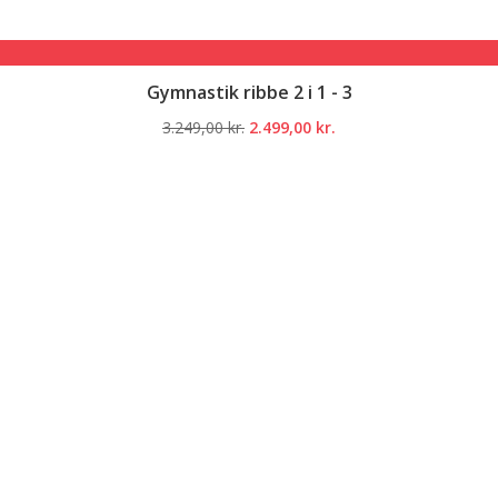
Gymnastik ribbe 2 i 1 - 3
Den
Den
3.249,00
kr.
2.499,00
kr.
oprindelige
aktuelle
pris
pris
var:
er:
3.249,00 kr..
2.499,00 kr..