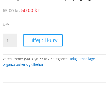
Den
Den
50,00
kr.
65,00
kr.
oprindelige
aktuelle
pris
pris
glas
var:
er:
65,00 kr..
50,00 kr..
50ml
Tilføj til kurv
tyk
rund
flaske,sølvspray
og
Varenummer (SKU):
yn-6518
Kategorier:
Bolig
,
Emballage,
låg
organzatasker og tilbehør
antal