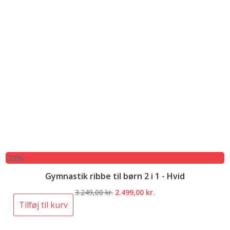
-23%
Gymnastik ribbe til børn 2 i 1 - Hvid
Den
Den
3.249,00
kr.
2.499,00
kr.
oprindelige
aktuelle
Tilføj til kurv
pris
pris
var:
er: