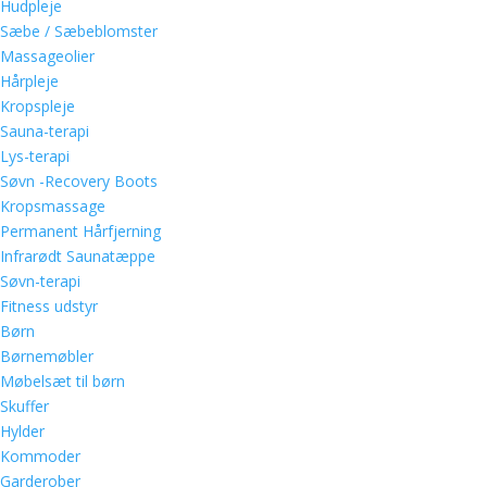
Hudpleje
Sæbe / Sæbeblomster
Massageolier
Hårpleje
Kropspleje
Sauna-terapi
Lys-terapi
Søvn -Recovery Boots
Kropsmassage
Permanent Hårfjerning
Infrarødt Saunatæppe
Søvn-terapi
Fitness udstyr
Børn
Børnemøbler
Møbelsæt til børn
Skuffer
Hylder
Kommoder
Garderober