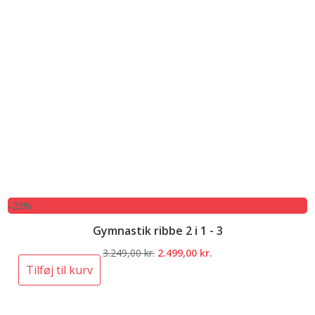
-23%
Gymnastik ribbe 2 i 1 - 3
Den
Den
3.249,00
kr.
2.499,00
kr.
oprindelige
aktuelle
Tilføj til kurv
pris
pris
var:
er: