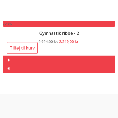
-23%
Gymnastik ribbe - 2
Den
Den
2.924,00
kr.
2.249,00
kr.
oprindelige
aktuelle
Tilføj til kurv
pris
pris
var:
er:
2.924,00 kr..
2.249,00 kr..