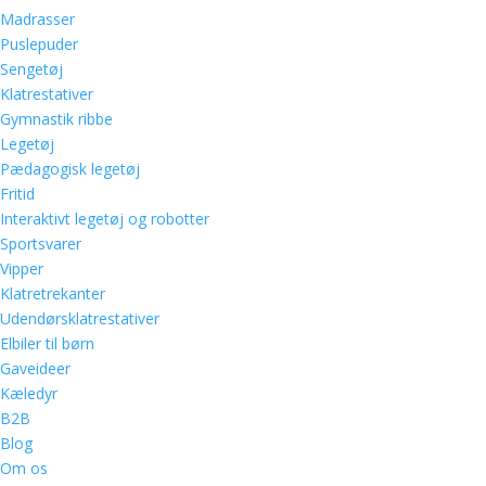
Madrasser
Puslepuder
Sengetøj
Klatrestativer
Gymnastik ribbe
Legetøj
Pædagogisk legetøj
Fritid
Interaktivt legetøj og robotter
Sportsvarer
Vipper
Klatretrekanter
Udendørsklatrestativer
Elbiler til børn
Gaveideer
Kæledyr
B2B
Blog
Om os