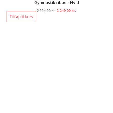
Gymnastik ribbe - Hvid
Den
Den
2.924,00
kr.
2.249,00
kr.
oprindelige
aktuelle
Tilføj til kurv
pris
pris
var:
er:
2.924,00 kr..
2.249,00 kr..