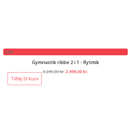
-23%
Gymnastik ribbe 2 i 1 - Rytmik
Den
Den
3.249,00
kr.
2.499,00
kr.
oprindelige
aktuelle
Tilføj til kurv
pris
pris
var:
er:
3.249,00 kr..
2.499,00 kr..