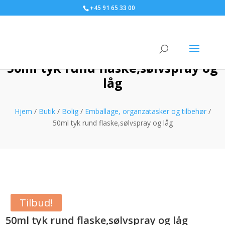
+45 91 65 33 00
50ml tyk rund flaske,sølvspray og
låg
Hjem
/
Butik
/
Bolig
/
Emballage, organzatasker og tilbehør
/
50ml tyk rund flaske,sølvspray og låg
Tilbud!
50ml tyk rund flaske,sølvspray og låg