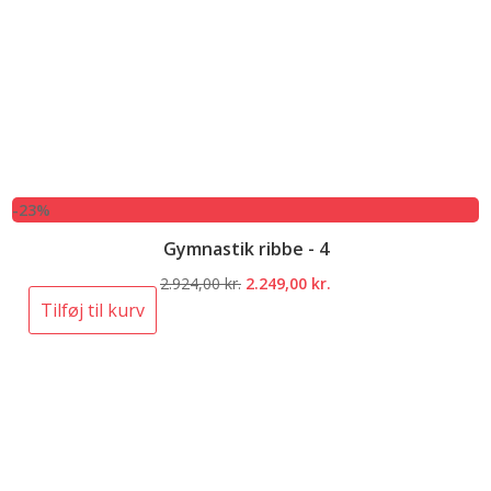
-23%
Gymnastik ribbe - 4
Den
Den
2.924,00
kr.
2.249,00
kr.
oprindelige
aktuelle
Tilføj til kurv
pris
pris
var:
er:
2.924,00 kr..
2.249,00 kr..