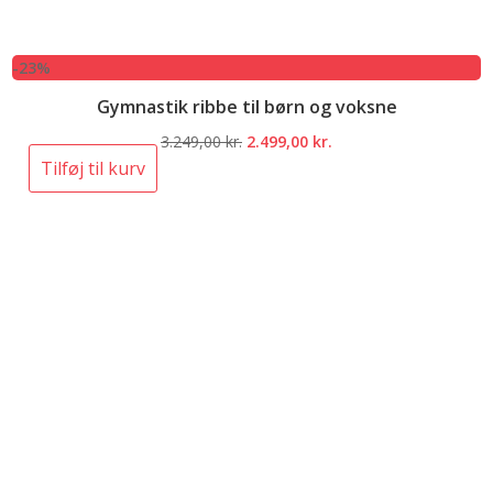
-23%
Gymnastik ribbe til børn og voksne
Den
Den
3.249,00
kr.
2.499,00
kr.
oprindelige
aktuelle
Tilføj til kurv
pris
pris
var:
er:
3.249,00 kr..
2.499,00 kr..