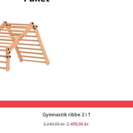
Gymnastik ribbe 2 i 1
Den
Den
3.249,00
kr.
2.499,00
kr.
oprindelige
aktuelle