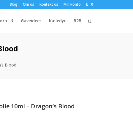
Blog
Om os
Kontakt os
Min konto
0
ørn
Gaveideer
Kæledyr
B2B
Blood
n’s Blood
olie 10ml – Dragon’s Blood
uelle