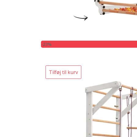
-23%
Tilføj til kurv