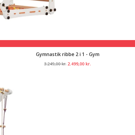
Gymnastik ribbe 2 i 1 - Gym
Den
Den
3.249,00
kr.
2.499,00
kr.
oprindelige
aktuelle
pris
pris
var:
er:
3.249,00 kr..
2.499,00 kr..