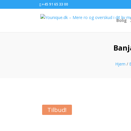
+45 91 65 33 00
Bolig
Banj
Hjem
/
Tilbud!