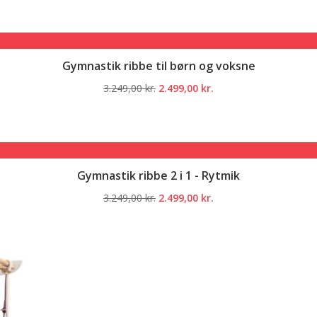
pris
pris
var:
er:
3.249,00 kr..
2.499,00 kr..
Gymnastik ribbe til børn og voksne
Den
Den
3.249,00
kr.
2.499,00
kr.
oprindelige
aktuelle
pris
pris
var:
er:
3.249,00 kr..
2.499,00 kr..
Gymnastik ribbe 2 i 1 - Rytmik
Den
Den
3.249,00
kr.
2.499,00
kr.
oprindelige
aktuelle
pris
pris
var:
er:
3.249,00 kr..
2.499,00 kr..