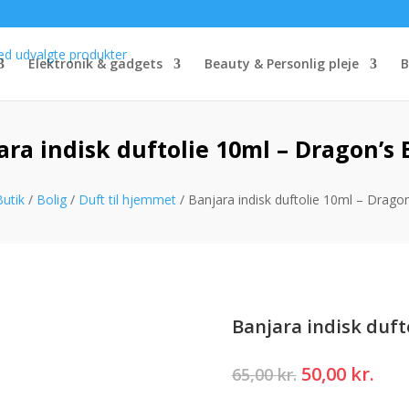
Elektronik & gadgets
Beauty & Personlig pleje
B
ara indisk duftolie 10ml – Dragon’s 
Butik
/
Bolig
/
Duft til hjemmet
/ Banjara indisk duftolie 10ml – Drago
Banjara indisk duft
Den
Den
50,00
kr.
65,00
kr.
oprindelige
akt