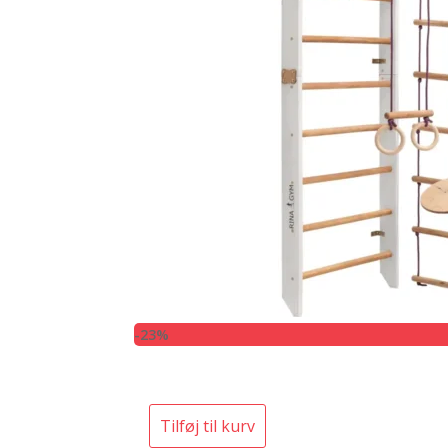
-23%
Tilføj til kurv