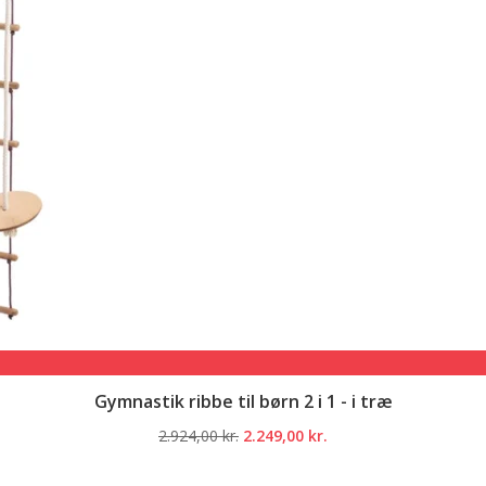
Gymnastik ribbe til børn 2 i 1 - i træ
Den
Den
2.924,00
kr.
2.249,00
kr.
oprindelige
aktuelle
pris
pris