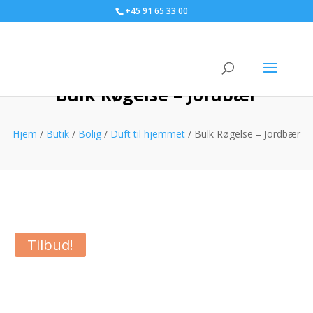
+45 91 65 33 00
Bulk Røgelse – Jordbær
Hjem
/
Butik
/
Bolig
/
Duft til hjemmet
/ Bulk Røgelse – Jordbær
Tilbud!