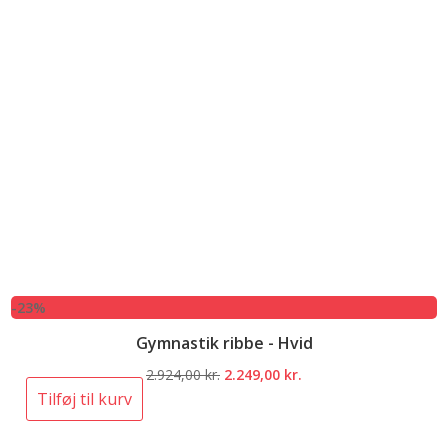
-23%
Gymnastik ribbe - Hvid
Den
Den
2.924,00
kr.
2.249,00
kr.
oprindelige
aktuelle
Tilføj til kurv
pris
pris
var:
er: