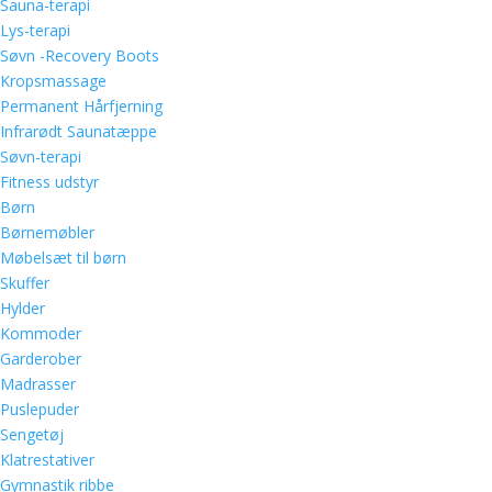
Sauna-terapi
Lys-terapi
Søvn -Recovery Boots
Kropsmassage
Permanent Hårfjerning
Infrarødt Saunatæppe
Søvn-terapi
Fitness udstyr
Børn
Børnemøbler
Møbelsæt til børn
Skuffer
Hylder
Kommoder
Garderober
Madrasser
Puslepuder
Sengetøj
Klatrestativer
Gymnastik ribbe