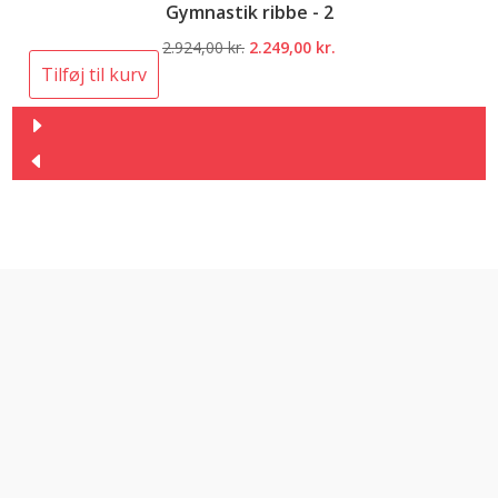
Gymnastik ribbe - 2
Den
Den
2.924,00
kr.
2.249,00
kr.
oprindelige
aktuelle
Tilføj til kurv
pris
pris
var:
er:
2.924,00 kr..
2.249,00 kr..