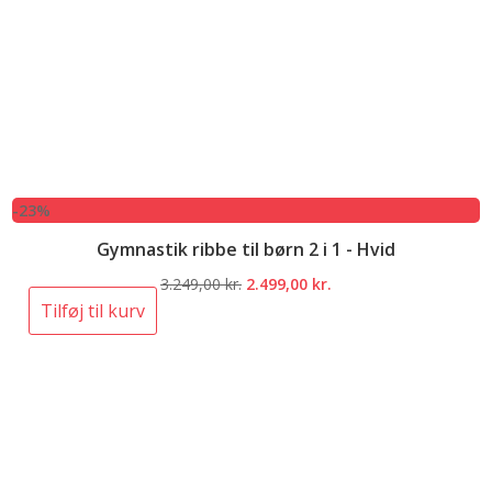
-23%
Gymnastik ribbe til børn 2 i 1 - Hvid
Den
Den
3.249,00
kr.
2.499,00
kr.
oprindelige
aktuelle
Tilføj til kurv
pris
pris
var:
er:
3.249,00 kr..
2.499,00 kr..