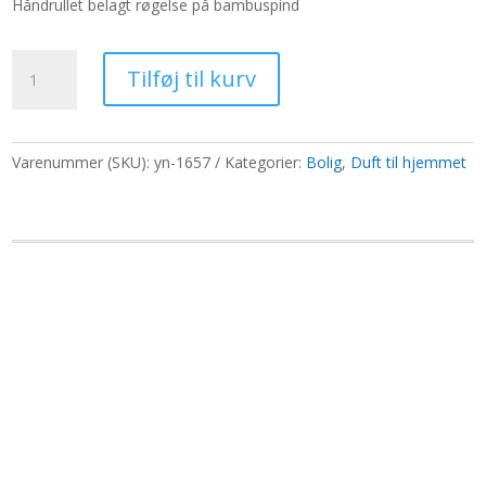
Håndrullet belagt røgelse på bambuspind
var:
er:
293,80 kr..
226,00 kr..
Bulk
Tilføj til kurv
Røgelse
-
Jordbær
antal
Varenummer (SKU):
yn-1657
Kategorier:
Bolig
,
Duft til hjemmet