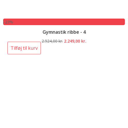
-23%
Gymnastik ribbe - 4
Den
Den
2.924,00
kr.
2.249,00
kr.
oprindelige
aktuelle
Tilføj til kurv
pris
pris
var:
er:
2.924,00 kr..
2.249,00 kr..