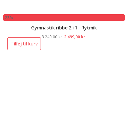
-23%
Gymnastik ribbe 2 i 1 - Rytmik
Den
Den
3.249,00
kr.
2.499,00
kr.
oprindelige
aktuelle
Tilføj til kurv
pris
pris
var:
er:
3.249,00 kr..
2.499,00 kr..