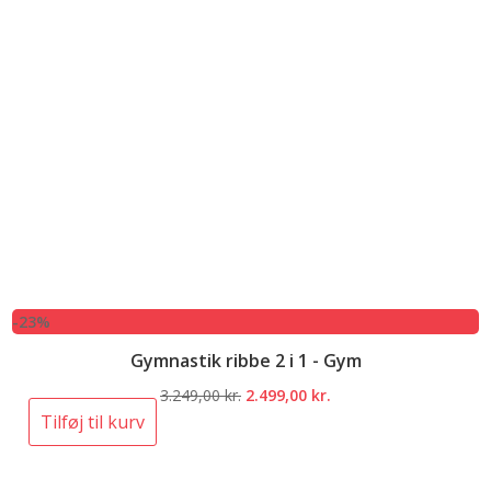
-23%
Gymnastik ribbe 2 i 1 - Gym
Den
Den
3.249,00
kr.
2.499,00
kr.
oprindelige
aktuelle
Tilføj til kurv
pris
pris
var:
er: