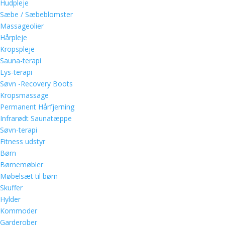
Hudpleje
Sæbe / Sæbeblomster
Massageolier
Hårpleje
Kropspleje
Sauna-terapi
Lys-terapi
Søvn -Recovery Boots
Kropsmassage
Permanent Hårfjerning
Infrarødt Saunatæppe
Søvn-terapi
Fitness udstyr
Børn
Børnemøbler
Møbelsæt til børn
Skuffer
Hylder
Kommoder
Garderober