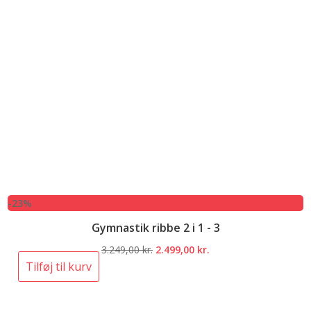
-23%
Gymnastik ribbe 2 i 1 - 3
Den
Den
3.249,00
kr.
2.499,00
kr.
oprindelige
aktuelle
Tilføj til kurv
pris
pris
var:
er: