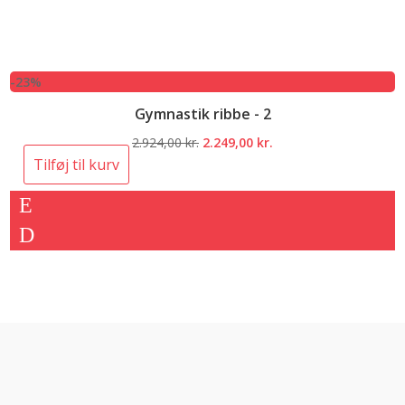
-23%
Gymnastik ribbe - 2
Den
Den
2.924,00
kr.
2.249,00
kr.
oprindelige
aktuelle
Tilføj til kurv
pris
pris
var:
er:
2.924,00 kr..
2.249,00 kr..