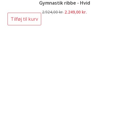
Gymnastik ribbe - Hvid
Den
Den
2.924,00
kr.
2.249,00
kr.
oprindelige
aktuelle
Tilføj til kurv
pris
pris
var:
er:
2.924,00 kr..
2.249,00 kr..