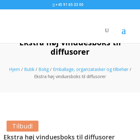
+45 91 65 33 00
Ekstra høj vinduesboks til
diffusorer
Hjem
/
Butik
/
Bolig
/
Emballage, organzatasker og tilbehør
/
Ekstra høj vinduesboks til diffusorer
Tilbud!
Ekstra høj vinduesboks til diffusorer