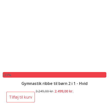
-23%
Gymnastik ribbe til børn 2 i 1 - Hvid
Den
Den
3.249,00
kr.
2.499,00
kr.
oprindelige
aktuelle
Tilføj til kurv
pris
pris
var:
er: