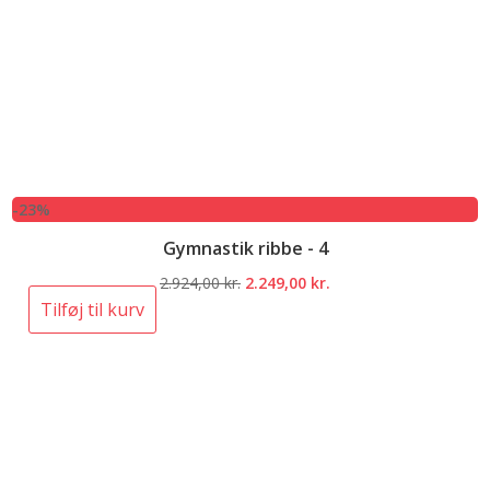
-23%
Gymnastik ribbe - 4
Den
Den
2.924,00
kr.
2.249,00
kr.
oprindelige
aktuelle
Tilføj til kurv
pris
pris
var:
er:
2.924,00 kr..
2.249,00 kr..