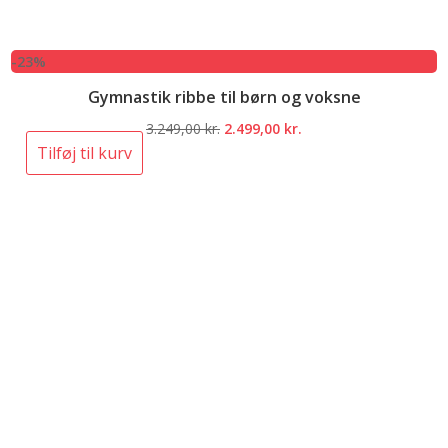
-23%
Gymnastik ribbe til børn og voksne
Den
Den
3.249,00
kr.
2.499,00
kr.
oprindelige
aktuelle
Tilføj til kurv
pris
pris
var:
er:
3.249,00 kr..
2.499,00 kr..