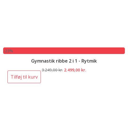
-23%
Gymnastik ribbe 2 i 1 - Rytmik
Den
Den
3.249,00
kr.
2.499,00
kr.
oprindelige
aktuelle
Tilføj til kurv
pris
pris
var:
er:
3.249,00 kr..
2.499,00 kr..