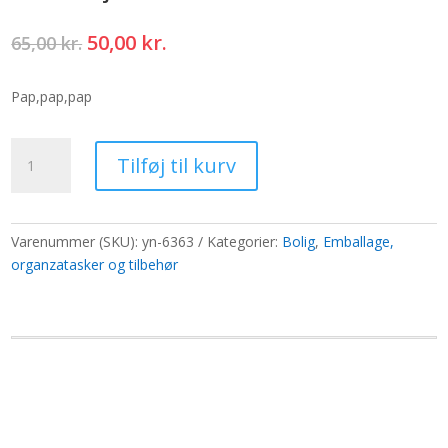
Den
Den
50,00
kr.
65,00
kr.
oprindelige
aktuelle
pris
pris
Pap,pap,pap
var:
er:
65,00 kr..
50,00 kr..
Ekstra
Tilføj til kurv
høj
vinduesboks
til
diffusorer
Varenummer (SKU):
yn-6363
Kategorier:
Bolig
,
Emballage,
antal
organzatasker og tilbehør