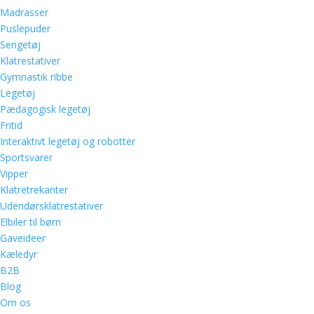
Madrasser
Puslepuder
Sengetøj
Klatrestativer
Gymnastik ribbe
Legetøj
Pædagogisk legetøj
Fritid
Interaktivt legetøj og robotter
Sportsvarer
Vipper
Klatretrekanter
Udendørsklatrestativer
Elbiler til børn
Gaveideer
Kæledyr
B2B
Blog
Om os