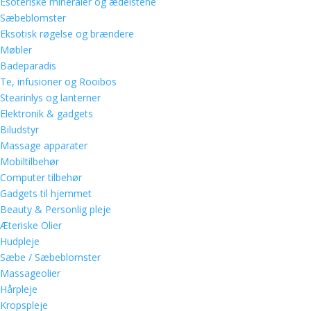
Esoteriske mineraler og ædelstene
Sæbeblomster
Eksotisk røgelse og brændere
Møbler
Badeparadis
Te, infusioner og Rooibos
Stearinlys og lanterner
Elektronik & gadgets
Biludstyr
Massage apparater
Mobiltilbehør
Computer tilbehør
Gadgets til hjemmet
Beauty & Personlig pleje
Æteriske Olier
Hudpleje
Sæbe / Sæbeblomster
Massageolier
Hårpleje
Kropspleje