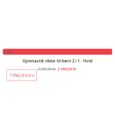
-23%
Gymnastik ribbe til børn 2 i 1 - Hvid
Den
Den
3.249,00
kr.
2.499,00
kr.
oprindelige
aktuelle
Tilføj til kurv
pris
pris
var:
er:
3.249,00 kr..
2.499,00 kr..