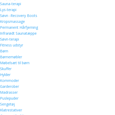
Sauna-terapi
Lys-terapi
Søvn -Recovery Boots
Kropsmassage
Permanent Hårfjerning
Infrarødt Saunatæppe
Søvn-terapi
Fitness udstyr
Børn
Børnemøbler
Møbelsæt til børn
Skuffer
Hylder
Kommoder
Garderober
Madrasser
Puslepuder
Sengetøj
Klatrestativer