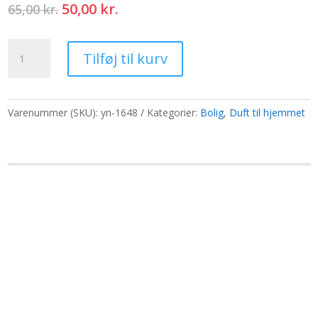
Den
Den
50,00
kr.
65,00
kr.
oprindelige
aktuelle
pris
pris
Frisk
var:
er:
Tilføj til kurv
Rose
65,00 kr..
50,00 kr..
Dhoop
røgelseskegler
antal
Varenummer (SKU):
yn-1648
Kategorier:
Bolig
,
Duft til hjemmet