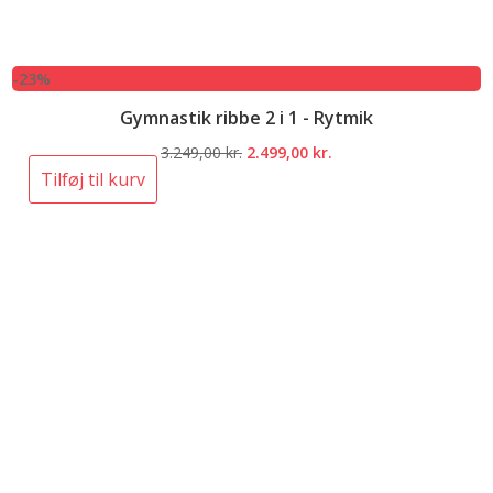
-23%
Gymnastik ribbe 2 i 1 - Rytmik
Den
Den
3.249,00
kr.
2.499,00
kr.
oprindelige
aktuelle
Tilføj til kurv
pris
pris
var:
er:
3.249,00 kr..
2.499,00 kr..