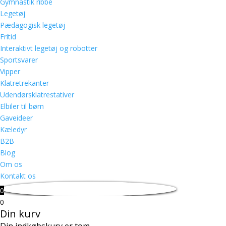
Gymnastik ribbe
Legetøj
Pædagogisk legetøj
Fritid
Interaktivt legetøj og robotter
Sportsvarer
Vipper
Klatretrekanter
Udendørsklatrestativer
Elbiler til børn
Gaveideer
Kæledyr
B2B
Blog
Om os
Kontakt os
0
0
Din kurv
Din indkøbskurv er tom