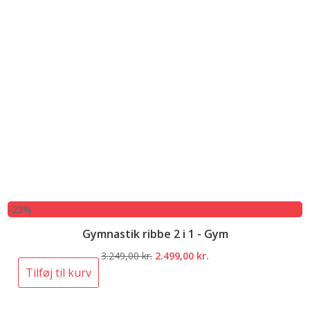
-23%
Gymnastik ribbe 2 i 1 - Gym
Den
Den
3.249,00
kr.
2.499,00
kr.
oprindelige
aktuelle
Tilføj til kurv
pris
pris
var:
er: