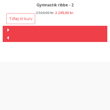
Gymnastik ribbe - 2
Den
Den
2.924,00
kr.
2.249,00
kr.
oprindelige
aktuelle
Tilføj til kurv
pris
pris
var:
er:
2.924,00 kr..
2.249,00 kr..