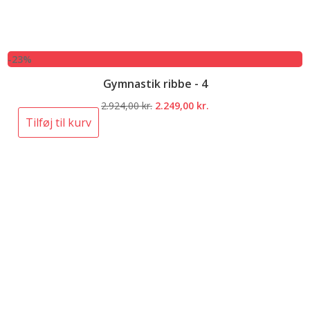
-23%
Gymnastik ribbe - 4
Den
Den
2.924,00
kr.
2.249,00
kr.
oprindelige
aktuelle
Tilføj til kurv
pris
pris
var:
er:
2.924,00 kr..
2.249,00 kr..