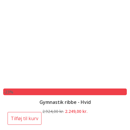
-23%
Gymnastik ribbe - Hvid
Den
Den
2.924,00
kr.
2.249,00
kr.
oprindelige
aktuelle
Tilføj til kurv
pris
pris